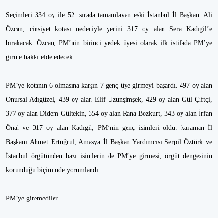
Seçimleri 334 oy ile 52. sırada tamamlayan eski İstanbul İl Başkanı Ali
Özcan, cinsiyet kotası nedeniyle yerini 317 oy alan Sera Kadıgil’e
bırakacak. Özcan, PM’nin birinci yedek üyesi olarak ilk istifada PM’ye
girme hakkı elde edecek.
PM’ye kotanın 6 olmasına karşın 7 genç üye girmeyi başardı. 497 oy alan
Onursal Adıgüzel, 439 oy alan Elif Uzunşimşek, 429 oy alan Gül Çiftçi,
377 oy alan Didem Gültekin, 354 oy alan Rana Bozkurt, 343 oy alan İrfan
Önal ve 317 oy alan Kadıgil, PM‘nin genç isimleri oldu. karaman İl
Başkanı Ahmet Ertuğrul, Amasya İl Başkan Yardımcısı Serpil Öztürk ve
İstanbul örgütünden bazı isimlerin de PM’ye girmesi, örgüt dengesinin
korunduğu biçiminde yorumlandı.
PM’ye giremediler