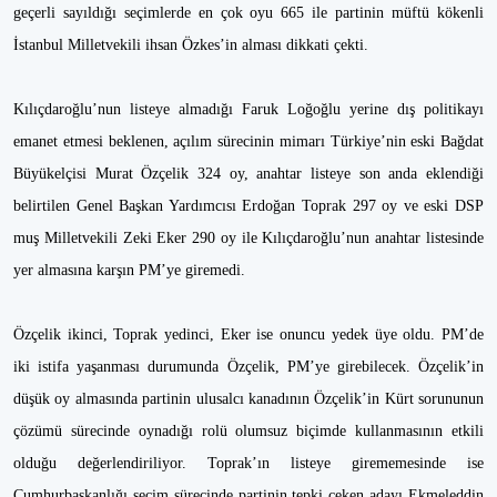
geçerli sayıldığı seçimlerde en çok oyu 665 ile partinin müftü kökenli
İstanbul Milletvekili ihsan Özkes’in alması dikkati çekti.
Kılıçdaroğlu’nun listeye almadığı Faruk Loğoğlu yerine dış politikayı
emanet etmesi beklenen, açılım sürecinin mimarı Türkiye’nin eski Bağdat
Büyükelçisi Murat Özçelik 324 oy, anahtar listeye son anda eklendiği
belirtilen Genel Başkan Yardımcısı Erdoğan Toprak 297 oy ve eski DSP
muş Milletvekili Zeki Eker 290 oy ile Kılıçdaroğlu’nun anahtar listesinde
yer almasına karşın PM’ye giremedi.
Özçelik ikinci, Toprak yedinci, Eker ise onuncu yedek üye oldu. PM’de
iki istifa yaşanması durumunda Özçelik, PM’ye girebilecek. Özçelik’in
düşük oy almasında partinin ulusalcı kanadının Özçelik’in Kürt sorununun
çözümü sürecinde oynadığı rolü olumsuz biçimde kullanmasının etkili
olduğu değerlendiriliyor. Toprak’ın listeye girememesinde ise
Cumhurbaşkanlığı seçim sürecinde partinin tepki çeken adayı Ekmeleddin