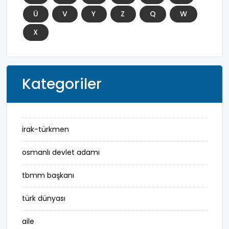
Ü
V
Y
Z
Q
W
X
Kategoriler
irak-türkmen
osmanlı devlet adamı
tbmm başkanı
türk dünyası
aile