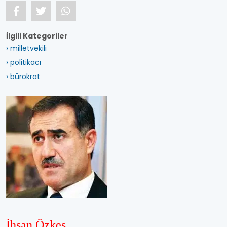
İlgili Kategoriler
› milletvekili
› politikacı
› bürokrat
İhsan Özkes