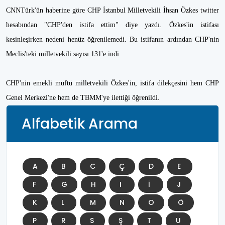
CNNTürk'ün haberine göre CHP İstanbul Milletvekili İhsan Özkes twitter
hesabından "CHP'den istifa ettim" diye yazdı. Özkes'in istifası
kesinleşirken nedeni henüz öğrenilemedi. Bu istifanın ardından CHP'nin
Meclis'teki milletvekili sayısı 131'e indi.
CHP'nin emekli müftü milletvekili Özkes'in, istifa dilekçesini hem CHP
Genel Merkezi'ne hem de TBMM'ye ilettiği öğrenildi.
Alfabetik Arama
A
B
C
Ç
D
E
F
G
H
I
İ
J
K
L
M
N
O
Ö
P
R
S
Ş
T
U