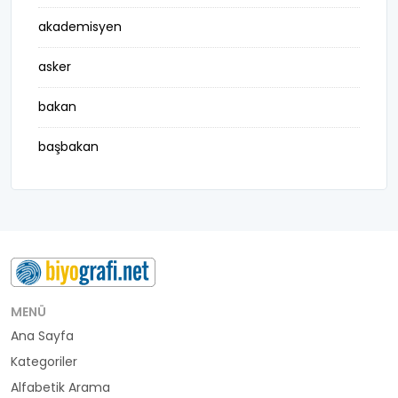
akademisyen
asker
bakan
başbakan
belediye başkanı
besteci
buluş
bürokrat
MENÜ
Ana Sayfa
büyükelçi
Kategoriler
cumhurbaşkanı
Alfabetik Arama