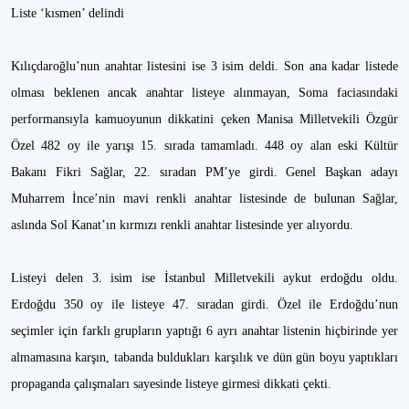
Liste ‘kısmen’ delindi
Kılıçdaroğlu’nun anahtar listesini ise 3 isim deldi. Son ana kadar listede
olması beklenen ancak anahtar listeye alınmayan, Soma faciasındaki
performansıyla kamuoyunun dikkatini çeken Manisa Milletvekili Özgür
Özel 482 oy ile yarışı 15. sırada tamamladı. 448 oy alan eski Kültür
Bakanı Fikri Sağlar, 22. sıradan PM’ye girdi. Genel Başkan adayı
Muharrem İnce’nin mavi renkli anahtar listesinde de bulunan Sağlar,
aslında Sol Kanat’ın kırmızı renkli anahtar listesinde yer alıyordu.
Listeyi delen 3. isim ise İstanbul Milletvekili aykut erdoğdu oldu.
Erdoğdu 350 oy ile listeye 47. sıradan girdi. Özel ile Erdoğdu’nun
seçimler için farklı grupların yaptığı 6 ayrı anahtar listenin hiçbirinde yer
almamasına karşın, tabanda buldukları karşılık ve dün gün boyu yaptıkları
propaganda çalışmaları sayesinde listeye girmesi dikkati çekti.