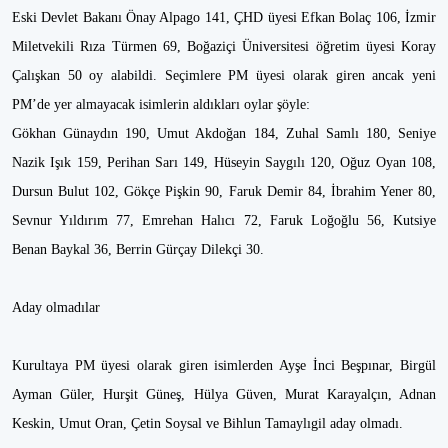
Eski Devlet Bakanı Önay Alpago 141, ÇHD üyesi Efkan Bolaç 106, İzmir
Miletvekili Rıza Türmen 69, Boğaziçi Üniversitesi öğretim üyesi Koray
Çalışkan 50 oy alabildi. Seçimlere PM üyesi olarak giren ancak yeni
PM’de yer almayacak isimlerin aldıkları oylar şöyle:
Gökhan Günaydın 190, Umut Akdoğan 184, Zuhal Samlı 180, Seniye
Nazik Işık 159, Perihan Sarı 149, Hüseyin Saygılı 120, Oğuz Oyan 108,
Dursun Bulut 102, Gökçe Pişkin 90, Faruk Demir 84, İbrahim Yener 80,
Sevnur Yıldırım 77, Emrehan Halıcı 72, Faruk Loğoğlu 56, Kutsiye
Benan Baykal 36, Berrin Gürçay Dilekçi 30.
Aday olmadılar
Kurultaya PM üyesi olarak giren isimlerden Ayşe İnci Beşpınar, Birgül
Ayman Güler, Hurşit Güneş, Hülya Güven, Murat Karayalçın, Adnan
Keskin, Umut Oran, Çetin Soysal ve Bihlun Tamaylıgil aday olmadı.