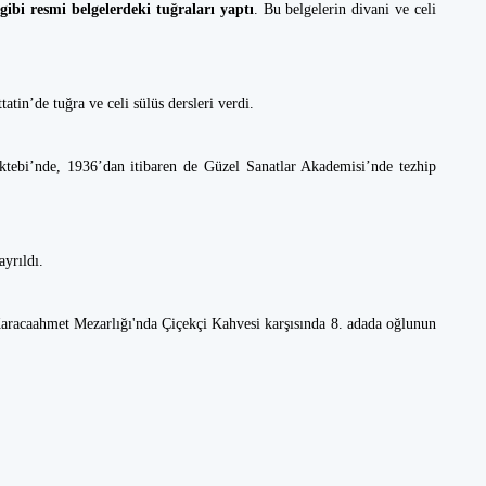
bi resmi belgelerdeki tuğraları yaptı
. Bu belgelerin divani ve celi
tatin’de tuğra ve celi sülüs dersleri verdi.
tebi’nde, 1936’dan itibaren de Güzel Sanatlar Akademisi’nde tezhip
ayrıldı.
Karacaahmet Mezarlığı'nda Çiçekçi Kahvesi karşısında 8. adada oğlunun