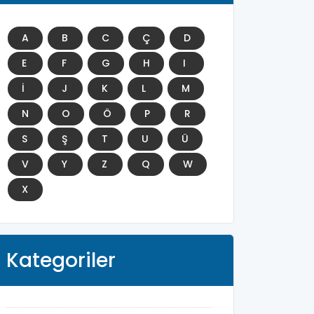
A
B
C
Ç
D
E
F
G
H
I
İ
J
K
L
M
N
O
Ö
P
R
S
Ş
T
U
Ü
V
Y
Z
Q
W
X
Kategoriler