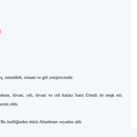
)
ş, müzehhib, ressam ve gül yetiştiricisidir.
ekme, divani, celi, divani ve celi hatları Sami Efendi ile meşk etti.
mezun oldu.
i. Bu özelliğinden ötürü Altunbezer soyadını aldı.