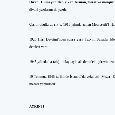
Divanı Humayun’dan çıkan ferman, berat ve menşur gi
divani yazılarını da yazdı.
Çeşitli okullarda rik’a, 1915 yılında açılan Medresetü’l-Hat
1928 Harf Devrimi'nden sonra Şark Tezyini Sanatlar Mek
dersleri verdi.
1945 yılında hastalığı dolayısıyla akademideki görevinden 
19 Temmuz 1946 tarihinde İstanbul'da vefat etti. Mezarı 
mezarı yanındadır.
AYRINTI