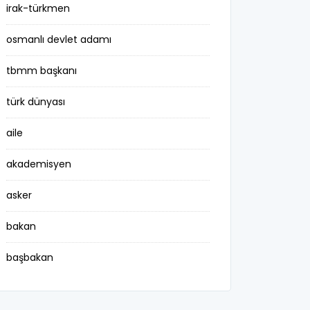
irak-türkmen
osmanlı devlet adamı
tbmm başkanı
türk dünyası
aile
akademisyen
asker
bakan
başbakan
belediye başkanı