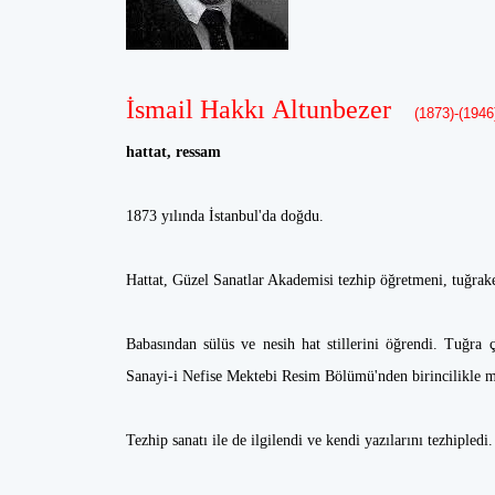
İsmail Hakkı Altunbezer
(1873)-(1946
hattat, ressam
1873 yılında İstanbul'da doğdu.
Hattat, Güzel Sanatlar Akademisi tezhip öğretmeni, tuğrake
Babasından sülüs ve nesih hat stillerini öğrendi. Tuğra ç
Sanayi-i Nefise Mektebi Resim Bölümü'nden birincilikle 
Tezhip sanatı ile de ilgilendi ve kendi yazılarını tezhipled