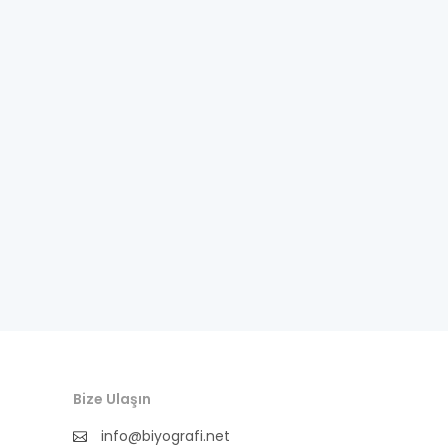
fıkra kahramanı
gazeteci
general
halife
halk bilgesi
halk kültürü
hat-geleneksel sanatlar
hukukçu
ilkler
Bize Ulaşın
ingilizce biyografi
info@biyografi.net