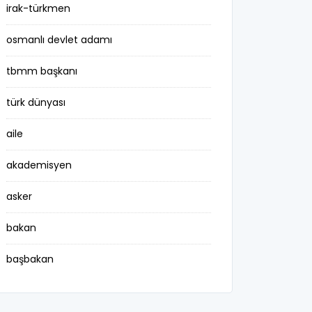
irak-türkmen
osmanlı devlet adamı
tbmm başkanı
türk dünyası
aile
akademisyen
asker
bakan
başbakan
belediye başkanı