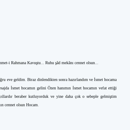
met-i Rahmana Kavuştu... Ruhu şâd mekânı cennet olsun...
doğru eve geldim. Biraz dinlendikten sonra hazırlandım ve İsmet hocama
esajda İsmet hocamın gelini Özen hanımın İsmet hocamın vefat ettiği
lardır beraber kutluyorduk ve yine daha çok o sebeple gelmiştim
nın cennet olsun Hocam.