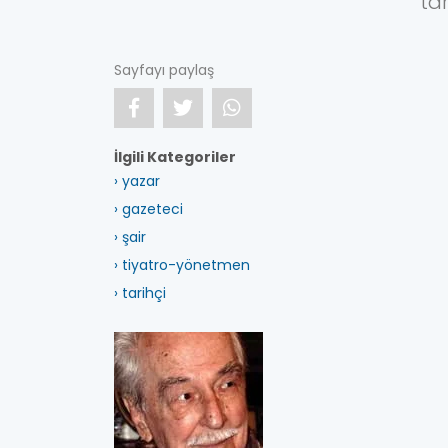
tar
Sayfayı paylaş
İlgili Kategoriler
› yazar
› gazeteci
› şair
› tiyatro-yönetmen
› tarihçi