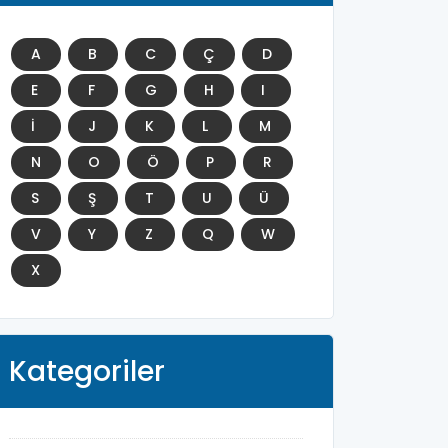
A
B
C
Ç
D
E
F
G
H
I
İ
J
K
L
M
N
O
Ö
P
R
S
Ş
T
U
Ü
V
Y
Z
Q
W
X
Kategoriler