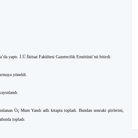
’da yaptı. İ.Ü.İktisat Fakültesi Gazetecilik Enstitüsü’nü bitirdi.
tırmaya yöneldi.
yayınlandı.
yayınlanan Üç Mum Yandı adlı kitapta topladı. Bundan sonraki şiirlerini,
abında topladı.
i.