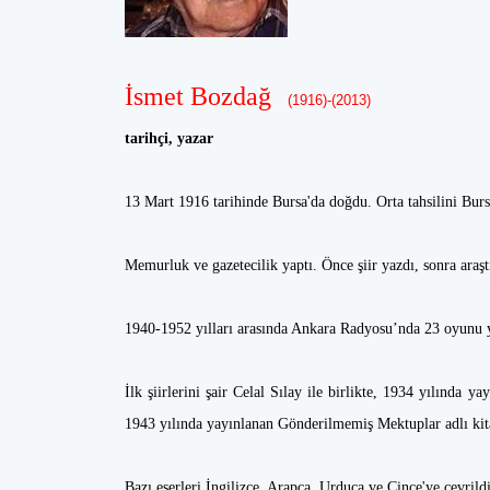
İsmet Bozdağ
(1916)-(2013)
tarihçi, yazar
13 Mart 1916 tarihinde Bursa'da doğdu. Orta tahsilini Bursa
Memurluk ve gazetecilik yaptı. Önce şiir yazdı, sonra araş
1940-1952 yılları arasında Ankara Radyosu’nda 23 oyunu 
İlk şiirlerini şair Celal Sılay ile birlikte, 1934 yılında 
1943 yılında yayınlanan Gönderilmemiş Mektuplar adlı kit
Bazı eserleri İngilizce, Arapça, Urduca ve Çince'ye çevrild