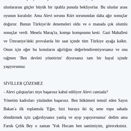
uluslararası güçler büyük bir iştahla pusuda bekliyorlar. Bu uluslar arası
oyunun kuralıdır. Ama Alevi sorunu Kürt sorunundan daha ağır sonuçlar
doğurur. Bunun Türkiye'de denemeleri oldu ve o manada çok olumlu
sonuçlar verdi. Mesela Maraş'ta, komşu komşusunu kesti. Gazi Mahallesi
ve Ümraniye'deki provalarda bir saat içinde tüm Türkiye ayağa kalktı.
Onun için eğer bu konuların ağırlığını değerlendiremiyorsanız ve ona
rağmen 'Ben devleti yönetirim' diyorsanız tam bir hayal içinde
yaşıyorsunuz.
SİVİLLER ÇÖZEMEZ
- Alevi çalıştayları niye başarısız kabul ediliyor Alevi camiada?
Yönetim kadroları yüzünden başarısız. Ben hükümeti temsil eden Sayın
Bakan'a ilk toplantıda 'Eğer, bizi buraya iki üç sene topu sahada
döndürmek için çağırdıysanız yanlış ve ayıp yapıyorsunuz' dedim ama
Faruk Çelik Bey o zaman 'Yok Hocam ben samimiyim, göreceksiniz.