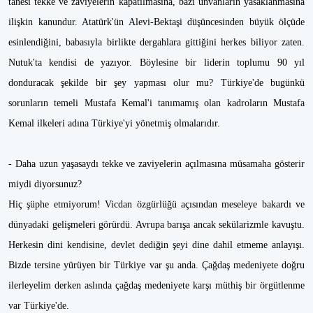
tanesi tekke ve zaviyelerin kapatılmasına, bazı unvanların yasaklanmasına
ilişkin kanundur. Atatürk'ün Alevi-Bektaşi düşüncesinden büyük ölçüde
esinlendiğini, babasıyla birlikte dergahlara gittiğini herkes biliyor zaten.
Nutuk'ta kendisi de yazıyor. Böylesine bir liderin toplumu 90 yıl
donduracak şekilde bir şey yapması olur mu? Türkiye'de bugünkü
sorunların temeli Mustafa Kemal'i tanımamış olan kadroların Mustafa
Kemal ilkeleri adına Türkiye'yi yönetmiş olmalarıdır.
- Daha uzun yaşasaydı tekke ve zaviyelerin açılmasına müsamaha gösterir
miydi diyorsunuz?
Hiç şüphe etmiyorum! Vicdan özgürlüğü açısından meseleye bakardı ve
dünyadaki gelişmeleri görürdü. Avrupa barışa ancak sekülarizmle kavuştu.
Herkesin dini kendisine, devlet dediğin şeyi dine dahil etmeme anlayışı.
Bizde tersine yürüyen bir Türkiye var şu anda. Çağdaş medeniyete doğru
ilerleyelim derken aslında çağdaş medeniyete karşı müthiş bir örgütlenme
var Türkiye'de.