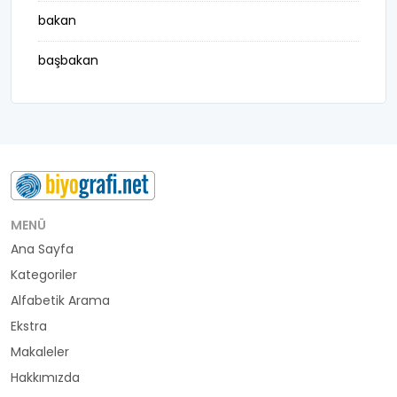
bakan
başbakan
belediye başkanı
besteci
buluş
bürokrat
MENÜ
Ana Sayfa
büyükelçi
Kategoriler
cumhurbaşkanı
Alfabetik Arama
Ekstra
denizci
Makaleler
Hakkımızda
din adamı