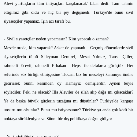
Alevi yurttaşların tüm ihtiyaçları karşılanacak' falan dedi. Tam tahmin
ettiğimiz gibi oldu ve hiç bir şey değişmedi. Türkiye'de bunu sivil
siyasetçiler yapamaz. İşin acı tarafı bu.
- Sivil siyasetçiler neden yapamasın? Kim yapacak o zaman?
Mesele orada, kim yapacak? Asker de yapmadı... Geçmiş dönemlerde sivil
siyasetçilerin tümü Süleyman Demirel, Mesut Yılmaz, Tansu Çiller,
rahmetli Ecevit, rahmetli Erbakan... Hepsi ile defalarca görüştük. Her
seferinde söz birliği etmişçesine 'Hocam biz bu meseleyi kamuoyu önüne
getirirsek Sünni kesimden oy alamayız' demişlerdir. Aynen böyle
söylediler. Peki ne olacak? İlla Aleviler de silah alıp dağa mı çıkacaklar?
Ya da başka büyük güçlerin tuzağına mı düşsünler? Türkiye'de kargaşa
unsuru mu olsunlar? Bunu mu istiyorsunuz? Türkiye şu anda çok kötü bir
noktaya sürükleniyor ve Sünni bir dış politikaya doğru gidiyor.
- Ne kastettiğinizi açar mısınız?