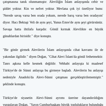
çatışmasına tanık olunmamıştır. Aleviliğin İslam anlayışında cebir ve
şiddet yoktur. Kin ve nefret yoktur. Mevlana çok iyi özetliyor bunu:
'Nerede savaş varsa ben orada yokum, nerede barış varsa ben oradayım'
diyor. Hacı Bektaşi Veli de aynı şeyi, Yunus Emre'de aynı şeyi görürsünüz.
Savaşa hatta ihtilafa karşıdır. Gönül kırmak Alevilikte en büyük
günahlardan birisidir." diye konuştu.
"Bir gönle girmek Alevilerin İslam anlayışında cihat kavramı ile de
yakından ilgilidir." diyen Doğan, "Cihat Alevi İslam'da gönül fethetmektir.
Tanrı aşkına kelle kesmek değildir. Vehhabi anlayışta ki maalesef
Türkiye'de de Sünni anlayışa bu girmeye başladı. Alevilerin bu anlayışı
nedeniyle Anadolu'da Alevi-Sünni çatışması gerçekleştirilememiştir."
şeklinde konuştu.
Türkiye'de siyasetin Alevi-Sünni ayrımı üzerine dayandırıldığını
vurgulayan Doğan, "Sayın Cumhurbaşkanı büyük toplulukların bulunduğu