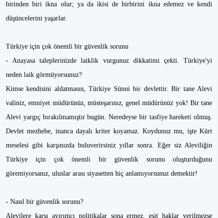
birinden biri ikna olur; ya da ikisi de birbirini ikna edemez ve kendi
düşüncelerini yaşarlar.
Türkiye için çok önemli bir güvenlik sorunu
- Anayasa taleplerinizde laiklik vurgunuz dikkatimi çekti. Türkiye'yi
neden laik görmüyorsunuz?
Kimse kendisini aldatmasın, Türkiye Sünni bir devlettir. Bir tane Alevi
valiniz, emniyet müdürünüz, müsteşarınız, genel müdürünüz yok! Bir tane
Alevi yargıç bırakılmamıştır bugün. Neredeyse bir tasfiye hareketi olmuş.
Devlet mezhebe, inanca dayalı kriter koyamaz. Koydunuz mu, işte Kürt
meselesi gibi karşınızda buluverirsiniz yıllar sonra. Eğer siz Aleviliğin
Türkiye için çok önemli bir güvenlik sorunu oluşturduğunu
göremiyorsanız, uluslar arası siyasetten hiç anlamıyorsunuz demektir!
- Nasıl bir güvenlik sorunu?
Alevilere karşı ayırımcı politikalar sona ermez, eşit haklar verilmezse