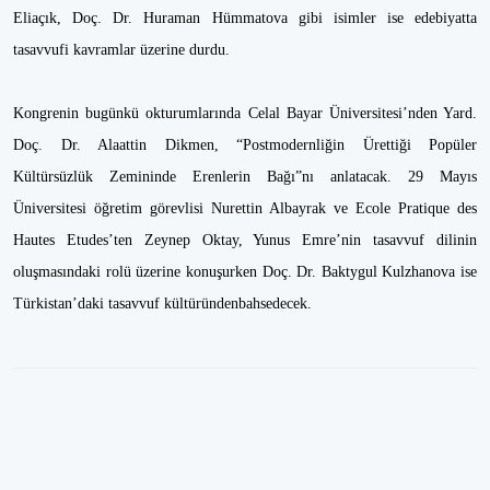
Eliaçık, Doç. Dr. Huraman Hümmatova gibi isimler ise edebiyatta
tasavvufi kavramlar üzerine durdu.
Kongrenin bugünkü okturumlarında Celal Bayar Üniversitesi’nden Yard.
Doç. Dr. Alaattin Dikmen, “Postmodernliğin Ürettiği Popüler
Kültürsüzlük Zemininde Erenlerin Bağı”nı anlatacak. 29 Mayıs
Üniversitesi öğretim görevlisi Nurettin Albayrak ve Ecole Pratique des
Hautes Etudes’ten Zeynep Oktay, Yunus Emre’nin tasavvuf dilinin
oluşmasındaki rolü üzerine konuşurken Doç. Dr. Baktygul Kulzhanova ise
Türkistan’daki tasavvuf kültüründenbahsedecek.