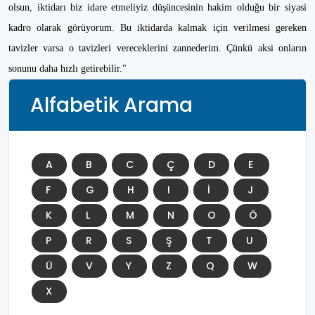
olsun, iktidarı biz idare etmeliyiz düşüncesinin hakim olduğu bir siyasi
kadro olarak görüyorum. Bu iktidarda kalmak için verilmesi gereken
tavizler varsa o tavizleri vereceklerini zannederim. Çünkü aksi onların
sonunu daha hızlı getirebilir."
Alfabetik Arama
A
B
C
Ç
D
E
F
G
H
I
İ
J
K
L
M
N
O
Ö
P
R
S
Ş
T
U
Ü
V
Y
Z
Q
W
X