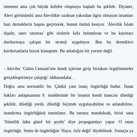
istemem ama çok büyük kitleler oluşmaya başladı bu şekilde. Diyanet,
Alevi görünümlü ama Alevilikle uzaktan yakından ilgisi olmayan insanları
bazı derneklerin başına geçirterek, bunun önünü kesiyor. 'Alevilik İslam
dışıdır, tanrı tanımaz' gibi sözlerle kafa bulandıran ve bu kaymayı
durdurmaya çalışan bir strateji uyguluyor. Ben bu dernekleri
kurdurtanlarla bizzat konuştum. Bu anlattığım bir yorum değil.
- Aleviler 'Gülen Cemaati'nin kendi içlerine girip birtakım örgütlenmeler
gerçekleştirmeye çalıştığı' iddiasındalar...
Doğru ama normaldir bu. Çünkü yani inanç özgürlüğü budur. İnsan
hakları anlaşmasının 9. maddesinde bir insanın kendi inancını dilediği
şekilde, dilediği yerde, dilediği biçimde uygulayabilme ve anlatabilme,
inandırma özgürlüğünü tanımlanır. Bu tanıma mutabıksak, birisi sana
'Sünnilik daha güzel bir şeydir' diye propagandayı yapar. O onun
özgürlüğü. Senin de özgürlüğün 'Hayır, öyle değil' diyebilmek. Sonuçta ya