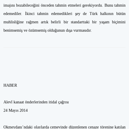
imajını bozabileceğini önceden tahmin etmeleri gerekiyordu. Bunu tahmin
edemediler. İkinci tahmin edemedikleri şey de Türk halkının bütün
muhlisliğine rağmen artık belirli bir standarttaki bir yaşam biçimini
benimsemiş ve özümsemiş olduğunun dışa vurmasıdır.
HABER
Alevî kanaat önderlerinden itidal çağrısı
24 Mayıs 2014
Okmeydanı’ndaki olaylarda cemevinde düzenlenen cenaze törenine katılan