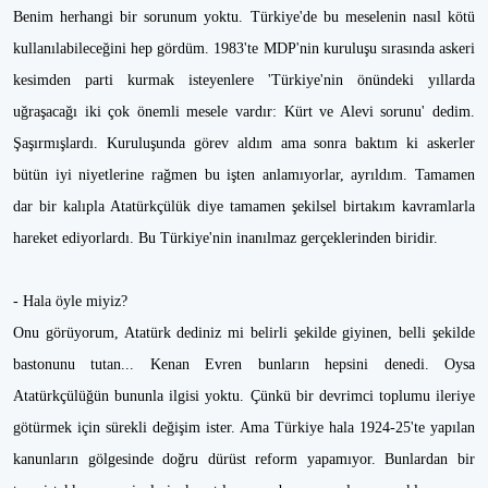
Benim herhangi bir sorunum yoktu. Türkiye'de bu meselenin nasıl kötü
kullanılabileceğini hep gördüm. 1983'te MDP'nin kuruluşu sırasında askeri
kesimden parti kurmak isteyenlere 'Türkiye'nin önündeki yıllarda
uğraşacağı iki çok önemli mesele vardır: Kürt ve Alevi sorunu' dedim.
Şaşırmışlardı. Kuruluşunda görev aldım ama sonra baktım ki askerler
bütün iyi niyetlerine rağmen bu işten anlamıyorlar, ayrıldım. Tamamen
dar bir kalıpla Atatürkçülük diye tamamen şekilsel birtakım kavramlarla
hareket ediyorlardı. Bu Türkiye'nin inanılmaz gerçeklerinden biridir.
- Hala öyle miyiz?
Onu görüyorum, Atatürk dediniz mi belirli şekilde giyinen, belli şekilde
bastonunu tutan... Kenan Evren bunların hepsini denedi. Oysa
Atatürkçülüğün bununla ilgisi yoktu. Çünkü bir devrimci toplumu ileriye
götürmek için sürekli değişim ister. Ama Türkiye hala 1924-25'te yapılan
kanunların gölgesinde doğru dürüst reform yapamıyor. Bunlardan bir