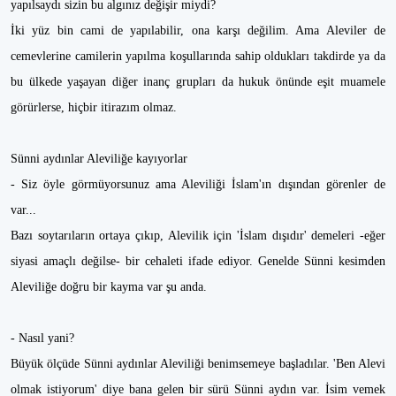
yapılsaydı sizin bu algınız değişir miydi?
İki yüz bin cami de yapılabilir, ona karşı değilim. Ama Aleviler de
cemevlerine camilerin yapılma koşullarında sahip oldukları takdirde ya da
bu ülkede yaşayan diğer inanç grupları da hukuk önünde eşit muamele
görürlerse, hiçbir itirazım olmaz.
Sünni aydınlar Aleviliğe kayıyorlar
- Siz öyle görmüyorsunuz ama Aleviliği İslam'ın dışından görenler de
var...
Bazı soytarıların ortaya çıkıp, Alevilik için 'İslam dışıdır' demeleri -eğer
siyasi amaçlı değilse- bir cehaleti ifade ediyor. Genelde Sünni kesimden
Aleviliğe doğru bir kayma var şu anda.
- Nasıl yani?
Büyük ölçüde Sünni aydınlar Aleviliği benimsemeye başladılar. 'Ben Alevi
olmak istiyorum' diye bana gelen bir sürü Sünni aydın var. İsim vemek