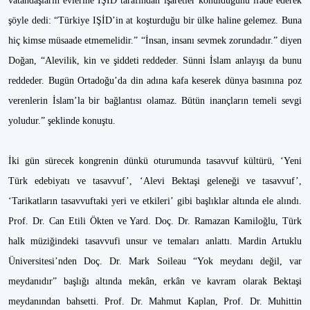
vatandaşların evlerine IŞİD tarafından işaretler konulduğunu ifade ederek
şöyle dedi: “Türkiye IŞİD’in at koşturduğu bir ülke haline gelemez. Buna
hiç kimse müsaade etmemelidir.” “İnsan, insanı sevmek zorundadır.” diyen
Doğan, “Alevilik, kin ve şiddeti reddeder. Sünni İslam anlayışı da bunu
reddeder. Bugün Ortadoğu’da din adına kafa keserek dünya basınına poz
verenlerin İslam’la bir bağlantısı olamaz. Bütün inançların temeli sevgi
yoludur.” şeklinde konuştu.
İki gün sürecek kongrenin dünkü oturumunda tasavvuf kültürü, ‘Yeni
Türk edebiyatı ve tasavvuf’, ‘Alevi Bektaşi geleneği ve tasavvuf’,
‘Tarikatların tasavvuftaki yeri ve etkileri’ gibi başlıklar altında ele alındı.
Prof. Dr. Can Etili Ökten ve Yard. Doç. Dr. Ramazan Kamiloğlu, Türk
halk müziğindeki tasavvufi unsur ve temaları anlattı. Mardin Artuklu
Üniversitesi’nden Doç. Dr. Mark Soileau “Yok meydanı değil, var
meydanıdır” başlığı altında mekân, erkân ve kavram olarak Bektaşi
meydanından bahsetti. Prof. Dr. Mahmut Kaplan, Prof. Dr. Muhittin