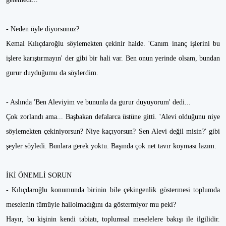
- Neden öyle diyorsunuz?
Kemal Kılıçdaroğlu söylemekten çekinir halde. 'Canım inanç işlerini bu
işlere karıştırmayın' der gibi bir hali var. Ben onun yerinde olsam, bundan
gurur duyduğumu da söylerdim.
- Aslında 'Ben Aleviyim ve bununla da gurur duyuyorum' dedi...
Çok zorlandı ama... Başbakan defalarca üstüne gitti. 'Alevi olduğunu niye
söylemekten çekiniyorsun? Niye kaçıyorsun? Sen Alevi değil misin?' gibi
şeyler söyledi. Bunlara gerek yoktu. Başında çok net tavır koyması lazım.
İKİ ÖNEMLİ SORUN
- Kılıçdaroğlu konumunda birinin bile çekingenlik göstermesi toplumda
meselenin tümüyle hallolmadığını da göstermiyor mu peki?
Hayır, bu kişinin kendi tabiatı, toplumsal meselelere bakışı ile ilgilidir.