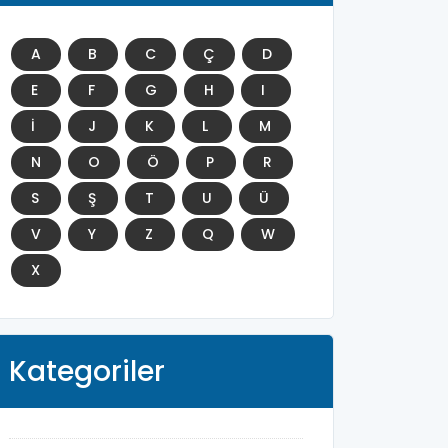
A
B
C
Ç
D
E
F
G
H
I
İ
J
K
L
M
N
O
Ö
P
R
S
Ş
T
U
Ü
V
Y
Z
Q
W
X
Kategoriler