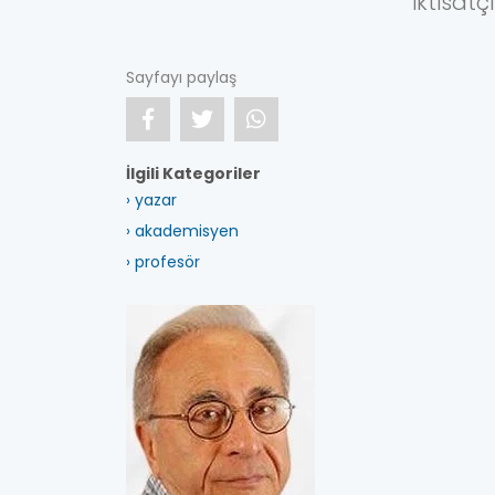
iktisat
Sayfayı paylaş
İlgili Kategoriler
› yazar
› akademisyen
› profesör