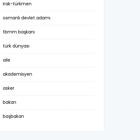
irak-türkmen
osmanlı devlet adamı
tbmm başkanı
türk dünyası
aile
akademisyen
asker
bakan
başbakan
belediye başkanı