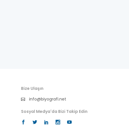
fıkra kahramanı
gazeteci
general
halife
halk bilgesi
halk kültürü
hat-geleneksel sanatlar
Bize Ulaşın
hukukçu
info@biyografi.net
ilkler
Sosyal Medya'da Bizi Takip Edin
ingilizce biyografi