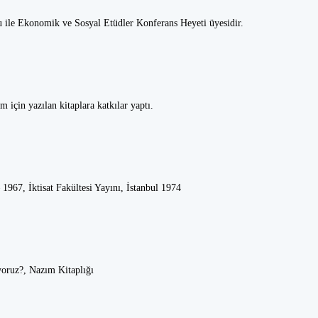
 ile Ekonomik ve Sosyal Etüdler Konferans Heyeti üyesidir.
m için yazılan kitaplara katkılar yaptı.
967, İktisat Fakültesi Yayını, İstanbul 1974
yoruz?, Nazım Kitaplığı