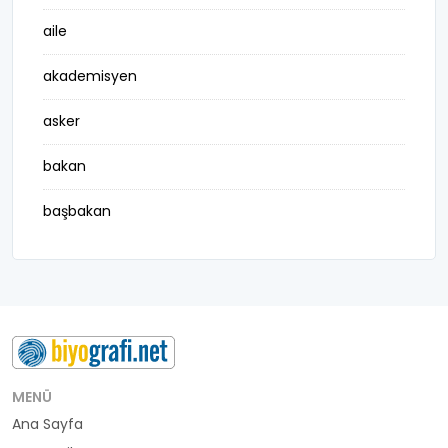
aile
akademisyen
asker
bakan
başbakan
belediye başkanı
besteci
buluş
bürokrat
MENÜ
Ana Sayfa
büyükelçi