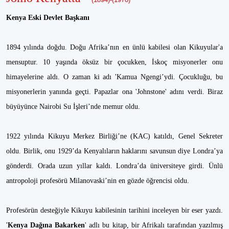
Kenya Eski Devlet Başkanı
1894 yılında doğdu. Doğu Afrika’nın en ünlü kabilesi olan Kikuyular'a
mensuptur. 10 yaşında öksüz bir çocukken, İskoç misyonerler onu
himayelerine aldı. O zaman ki adı 'Kamua Ngengi’ydi. Çocukluğu, bu
misyonerlerin yanında geçti. Papazlar ona 'Johnstone' adını verdi. Biraz
büyüyünce Nairobi Su İşleri’nde memur oldu.
1922 yılında Kikuyu Merkez Birliği’ne (KAC) katıldı, Genel Sekreter
oldu. Birlik, onu 1929’da Kenyalıların haklarını savunsun diye Londra’ya
gönderdi. Orada uzun yıllar kaldı. Londra’da üniversiteye girdi. Ünlü
antropoloji profesörü Milanovaski’nin en gözde öğrencisi oldu.
Profesörün desteğiyle Kikuyu kabilesinin tarihini inceleyen bir eser yazdı.
'
Kenya Dağına Bakarken
' adlı bu kitap, bir Afrikalı tarafından yazılmış