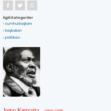
İlgili Kategoriler
› cumhurbaşkanı
› başbakan
› politikacı
Jomo Kenyatta
(1894)-(1978)