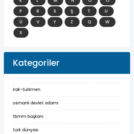
K
L
M
N
O
Ö
P
R
S
Ş
T
U
Ü
V
Y
Z
Q
W
X
Kategoriler
irak-türkmen
osmanlı devlet adamı
tbmm başkanı
türk dünyası