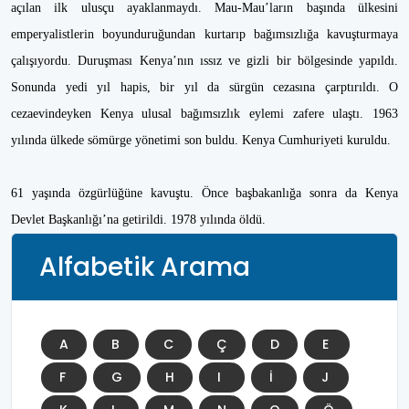
açılan ilk ulusçu ayaklanmaydı. Mau-Mau’ların başında ülkesini
emperyalistlerin boyunduruğundan kurtarıp bağımsızlığa kavuşturmaya
çalışıyordu. Duruşması Kenya’nın ıssız ve gizli bir bölgesinde yapıldı.
Sonunda yedi yıl hapis, bir yıl da sürgün cezasına çarptırıldı. O
cezaevindeyken Kenya ulusal bağımsızlık eylemi zafere ulaştı. 1963
yılında ülkede sömürge yönetimi son buldu. Kenya Cumhuriyeti kuruldu.
61 yaşında özgürlüğüne kavuştu. Önce başbakanlığa sonra da Kenya
Devlet Başkanlığı’na getirildi. 1978 yılında öldü.
Alfabetik Arama
A
B
C
Ç
D
E
F
G
H
I
İ
J