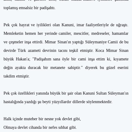
toplamış emsalsiz bir padişahtı.
Pek çok hayrat ve iyilikleri olan Kanuni, imar faaliyetleriyle de uğraştı.
Memleketin hemen her yerinde camiler, mescitler, medreseler, hamamlar
ve çeşmeler inşa ettirdi. Mimar Sinan'ın yaptığı Süleymaniye Camii de bu
devirde Türk azameti devrinin tacını teşkil etmiştir. Koca Mimar Sinan
büyük Hakan'a; "Padişahım sana öyle bir cami inşa ettim ki, kıyamete
değin ayakta duracak bir metanete sahiptir." diyerek bu güzel eserini
takdim etmiştir.
Pek çok özellikleri yanında büyük bir şair olan Kanuni Sultan Süleyman'ın
hastalığında yazdığı şu beyti yüzyıllardır dillerde söylenmektedir.
Halk içinde muteber bir nesne yok devlet gibi,
Olmaya devlet cihanda bir nefes sıhhat gibi.