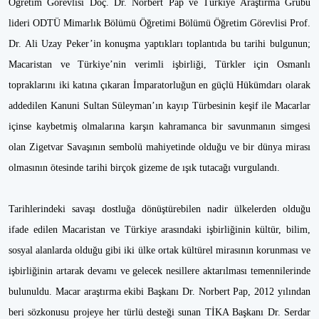
Öğretim Görevlisi Doç. Dr. Norbert Pap ve Türkiye Araştırma Grubu
lideri ODTÜ Mimarlık Bölümü Öğretimi Bölümü Öğretim Görevlisi Prof.
Dr. Ali Uzay Peker’in konuşma yaptıkları toplantıda bu tarihi bulgunun;
Macaristan ve Türkiye’nin verimli işbirliği, Türkler için Osmanlı
topraklarını iki katına çıkaran İmparatorluğun en güçlü Hükümdarı olarak
addedilen Kanuni Sultan Süleyman’ın kayıp Türbesinin keşif ile Macarlar
içinse kaybetmiş olmalarına karşın kahramanca bir savunmanın simgesi
olan Zigetvar Savaşının sembolü mahiyetinde olduğu ve bir dünya mirası
olmasının ötesinde tarihi birçok gizeme de ışık tutacağı vurgulandı.
Tarihlerindeki savaşı dostluğa dönüştürebilen nadir ülkelerden olduğu
ifade edilen Macaristan ve Türkiye arasındaki işbirliğinin kültür, bilim,
sosyal alanlarda olduğu gibi iki ülke ortak kültürel mirasının korunması ve
işbirliğinin artarak devamı ve gelecek nesillere aktarılması temennilerinde
bulunuldu. Macar araştırma ekibi Başkanı Dr. Norbert Pap, 2012 yılından
beri sözkonusu projeye her türlü desteği sunan TİKA Başkanı Dr. Serdar