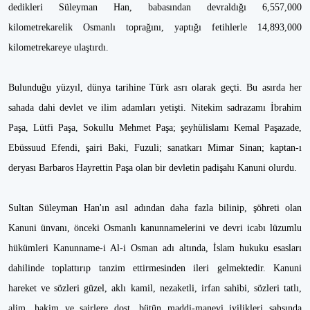
dedikleri Süleyman Han, babasından devraldığı 6,557,000
kilometrekarelik Osmanlı toprağını, yaptığı fetihlerle 14,893,000
kilometrekareye ulaştırdı.
Bulunduğu yüzyıl, dünya tarihine Türk asrı olarak geçti. Bu asırda her
sahada dahi devlet ve ilim adamları yetişti. Nitekim sadrazamı İbrahim
Paşa, Lütfi Paşa, Sokullu Mehmet Paşa; şeyhülislamı Kemal Paşazade,
Ebüssuud Efendi, şairi Baki, Fuzuli; sanatkarı Mimar Sinan; kaptan-ı
deryası Barbaros Hayrettin Paşa olan bir devletin padişahı Kanuni olurdu.
Sultan Süleyman Han'ın asıl adından daha fazla bilinip, şöhreti olan
Kanuni ünvanı, önceki Osmanlı kanunnamelerini ve devri icabı lüzumlu
hükümleri Kanunname-i Al-i Osman adı altında, İslam hukuku esasları
dahilinde toplattırıp tanzim ettirmesinden ileri gelmektedir. Kanuni
hareket ve sözleri güzel, aklı kamil, nezaketli, irfan sahibi, sözleri tatlı,
alim, hakim ve şairlere dost, bütün maddi-manevi iyilikleri şahsında