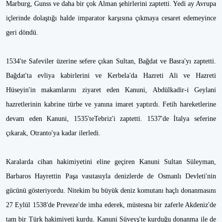
Marburg, Gunss ve daha bir çok Alman şehirlerini zaptetti. Yedi ay Avrupa
içlerinde dolaştığı halde imparator karşısına çıkmaya cesaret edemeyince
geri döndü.
1534'te Safeviler üzerine sefere çıkan Sultan, Bağdat ve Basra'yı zaptetti.
Bağdat'ta evliya kabirlerini ve Kerbela'da Hazreti Ali ve Hazreti
Hüseyin'in makamlarını ziyaret eden Kanuni, Abdülkadir-i Geylani
hazretlerinin kabrine türbe ve yanına imaret yaptırdı. Fetih hareketlerine
devam eden Kanuni, 1535'teTebriz'i zaptetti. 1537'de İtalya seferine
çıkarak, Otranto'ya kadar ilerledi.
Karalarda cihan hakimiyetini eline geçiren Kanuni Sultan Süleyman,
Barbaros Hayrettin Paşa vasıtasıyla denizlerde de Osmanlı Devleti'nin
gücünü gösteriyordu. Nitekim bu büyük deniz komutanı haçlı donanmasını
27 Eylül 1538'de Preveze'de imha ederek, müstesna bir zaferle Akdeniz'de
tam bir Türk hakimiyeti kurdu. Kanuni Süveyş'te kurduğu donanma ile de