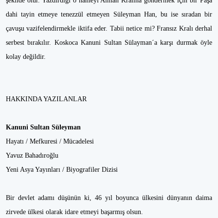
şekilde olur. Yazdırdığı o nameyi Alman Kralına göndermek için bir Paşa
dahi tayin etmeye tenezzül etmeyen Süleyman Han, bu ise sıradan bir
çavuşu vazifelendirmekle iktifa eder. Tabii netice mi? Fransız Kralı derhal
serbest bırakılır. Koskoca Kanuni Sultan Sülayman´a karşı durmak öyle
kolay değildir.
HAKKINDA YAZILANLAR
Kanuni Sultan Süleyman
Hayatı / Mefkuresi / Mücadelesi
Yavuz Bahadıroğlu
Yeni Asya Yayınları / Biyografiler Dizisi
Bir devlet adamı düşünün ki, 46 yıl boyunca ülkesini dünyanın daima
zirvede ülkesi olarak idare etmeyi başarmış olsun.