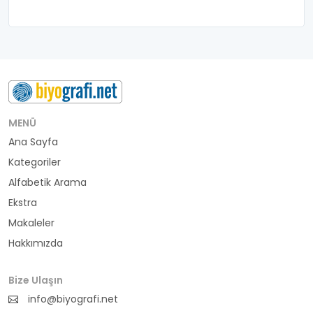
belediye başkanı
besteci
buluş
bürokrat
MENÜ
Ana Sayfa
büyükelçi
Kategoriler
cumhurbaşkanı
Alfabetik Arama
Ekstra
denizci
Makaleler
Hakkımızda
din adamı
doktor
Bize Ulaşın
info@biyografi.net
fotoğrafçı