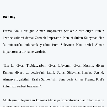
Bir Olay
Fransa Kral`i bir gün Alman İmparatoru Şarlken´e esir düşer. Bunun
üzerine validesi derhal Osmanlı İmparatoru Kanuni Sultan Süleyman Han
´a münacat´ta bulunarak yardım ister. Süleyman Han, derhal Alman
imparatoruna bir name yazdırir:
"Biz ki, diyarı Trablusgarbın, diyarı Libyanın, diyarı Mısırın, diyarı
Rumun, diyar-ı ... vesaire´nin fatihi, Sultan Süleyman Han´ız. Sen ki,
Almanya Eyaletinin Kral´ı Şarlken´sin. Sana deriz ki, tez Fransız Kral´ı
kulumuzu serbest bırakasın".
Muhteşem Süleyman´ın koskoca Almanya İmparatoruna olan hitabı işte bu