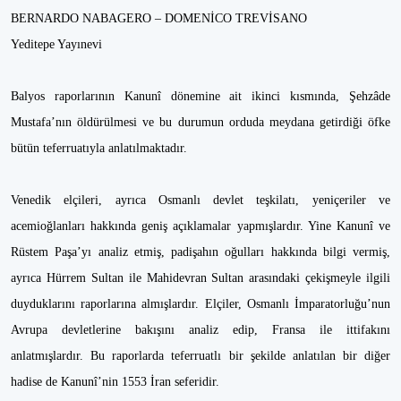
BERNARDO NABAGERO – DOMENİCO TREVİSANO
Yeditepe Yayınevi
Balyos raporlarının Kanunî dönemine ait ikinci kısmında, Şehzâde
Mustafa’nın öldürülmesi ve bu durumun orduda meydana getirdiği öfke
bütün teferruatıyla anlatılmaktadır.
Venedik elçileri, ayrıca Osmanlı devlet teşkilatı, yeniçeriler ve
acemioğlanları hakkında geniş açıklamalar yapmışlardır. Yine Kanunî ve
Rüstem Paşa’yı analiz etmiş, padişahın oğulları hakkında bilgi vermiş,
ayrıca Hürrem Sultan ile Mahidevran Sultan arasındaki çekişmeyle ilgili
duyduklarını raporlarına almışlardır. Elçiler, Osmanlı İmparatorluğu’nun
Avrupa devletlerine bakışını analiz edip, Fransa ile ittifakını
anlatmışlardır. Bu raporlarda teferruatlı bir şekilde anlatılan bir diğer
hadise de Kanunî’nin 1553 İran seferidir.