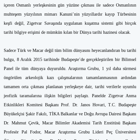
içeren Osmanlı yerleşkesinin gün yüzüne çıkması ile sadece Osmanlının
muhteşem yüzyılının mimarı Kanuni’nin yüzyıllardır kayıp Türbesinin
keşfi değil, Zigetvar Savaşında uygulanan kuşatma sistemi gibi birçok
tarihi bilgiye erişimi de mümkün kılan bir Dünya tarihi hazinesi olacak.
Sadece Türk ve Macar değil tüm bilim dünyasını heyecanlandıran bu tarihi
bulgu, 8 Aralık 2015 tarihinde Budapeşte’de gerçekleştirilen bir Bilimsel
Panel ile tüm dünyaya duyuruldu. Araştırma Grubu, 1 yıl daha sürmesi
öngörülen arkeolojik kazı çalışmalarının tamamlanmasının ardından
tamamen orta çıkması planlanan yerleşkeye dair, tarihi verilerle uyumlu
jeofizik taramalarına ilişkin bilgileri paylaştı. Panelde Zigetvar Anma
Etkinlikleri Komitesi Başkanı Prof. Dr. Janos Hovari, T.C. Budapeşte
Büyükelçisi Şakir Fakılı, TİKA Balkanlar ve Doğu Avrupa Dairesi Başkanı
Dr. Mahmut Çevik, Macar Bilimler Akademisi Tarih Enstitüsü Başkanı
Profesör Pal Fodor, Macar Araştırma Grubu Lideri Peç Üniversitesi