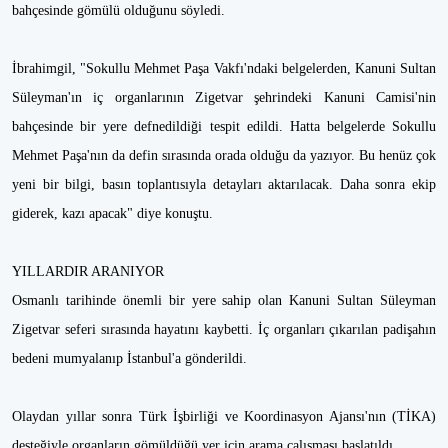
bahçesinde gömülü olduğunu söyledi.
İbrahimgil, "Sokullu Mehmet Paşa Vakfı'ndaki belgelerden, Kanuni Sultan
Süleyman'ın iç organlarının Zigetvar şehrindeki Kanuni Camisi'nin
bahçesinde bir yere defnedildiği tespit edildi. Hatta belgelerde Sokullu
Mehmet Paşa'nın da defin sırasında orada olduğu da yazıyor. Bu henüz çok
yeni bir bilgi, basın toplantısıyla detayları aktarılacak. Daha sonra ekip
giderek, kazı apacak" diye konuştu.
YILLARDIR ARANIYOR
Osmanlı tarihinde önemli bir yere sahip olan Kanuni Sultan Süleyman
Zigetvar seferi sırasında hayatını kaybetti. İç organları çıkarılan padişahın
bedeni mumyalanıp İstanbul'a gönderildi.
Olaydan yıllar sonra Türk İşbirliği ve Koordinasyon Ajansı'nın (TİKA)
desteğiyle organların gömüldüğü yer için arama çalışması başlatıldı.