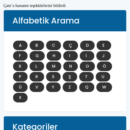
Çam’a hassaten teşekkürlerini bildirdi.
Alfabetik Arama
A
B
C
Ç
D
E
F
G
H
I
İ
J
K
L
M
N
O
Ö
P
R
S
Ş
T
U
Ü
V
Y
Z
Q
W
X
Kategoriler