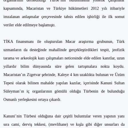
organlarının defnedildiği Türbe’nin bulunmasına yönelik çalışmalar
kapsamında, Macaristan ve Türkiye hükümetleri 2012 yılı itibariyle
imzalanan anlaşmalar çerçevesinde tahsis edilen işbirliği ile ilk somut
veriler elde edilmeye başlamıştı.
TİKA finansmanı ile oluşturulan Macar araştırma grubunun, Türk
uzmanların da desteğinde mahallinde gerçekleştirdikleri tespit, jeofizik
tarama ve arkeolojik kazı çalışmaları neticesinde elde edilen kanıtlar, uzun
yıllardır bilim dünyasında süre gelen tartışmalara nokta koydu.
Macaristan’ın Zigetvar şehrinde, Kaleye 4 km uzaklıkta bulunan ve Üzüm
Tepesi olarak bilinen mahalde yapılan kazılar, içerisinde Kanuni Sultan
Süleyman’ın iç organlarının gömülü olduğu Türbenin de bulunduğu
Osmanlı yerleşkesini ortaya çıkardı.
Kanuni’nin Türbesi olduğuna dair çeşitli buluntular veren yapının yanı
sıra cami, derviş tekkesi, (mevlihane) ve kışla gibi diğer unsurları da