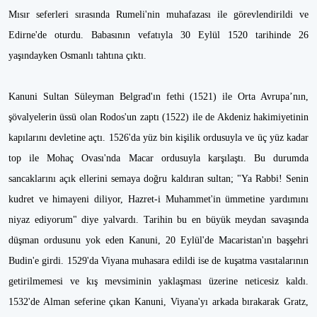
Mısır seferleri sırasında Rumeli'nin muhafazası ile görevlendirildi ve
Edirne'de oturdu. Babasının vefatıyla 30 Eylül 1520 tarihinde 26
yaşındayken Osmanlı tahtına çıktı.
Kanuni Sultan Süleyman Belgrad'ın fethi (1521) ile Orta Avrupa’nın,
şövalyelerin üssü olan Rodos'un zaptı (1522) ile de Akdeniz hakimiyetinin
kapılarını devletine açtı. 1526'da yüz bin kişilik ordusuyla ve üç yüz kadar
top ile Mohaç Ovası'nda Macar ordusuyla karşılaştı. Bu durumda
sancaklarını açık ellerini semaya doğru kaldıran sultan; "Ya Rabbi! Senin
kudret ve himayeni diliyor, Hazret-i Muhammet'in ümmetine yardımını
niyaz ediyorum" diye yalvardı. Tarihin bu en büyük meydan savaşında
düşman ordusunu yok eden Kanuni, 20 Eylül'de Macaristan'ın başşehri
Budin'e girdi. 1529'da Viyana muhasara edildi ise de kuşatma vasıtalarının
getirilmemesi ve kış mevsiminin yaklaşması üzerine neticesiz kaldı.
1532'de Alman seferine çıkan Kanuni, Viyana'yı arkada bırakarak Gratz,