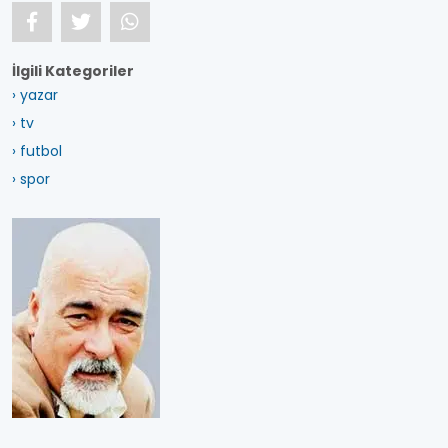
İlgili Kategoriler
› yazar
› tv
› futbol
› spor