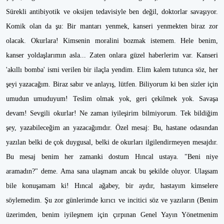
Sürekli antibiyotik ve oksijen tedavisiyle ben değil, doktorlar savaşıyor.
Komik olan da şu: Bir mantarı yenmek, kanseri yenmekten biraz zor
olacak. Okurlara! Kimsenin moralini bozmak istemem. Hele benim,
kanser yoldaşlarımın asla... Zaten onlara güzel haberlerim var. Kanseri
'akıllı bomba' ismi verilen bir ilaçla yendim. Elim kalem tutunca söz, her
şeyi yazacağım. Biraz sabır ve anlayış, lütfen. Biliyorum ki ben sizler için
umudun umuduyum! Teslim olmak yok, geri çekilmek yok. Savaşa
devam! Sevgili okurlar! Ne zaman iyileşirim bilmiyorum. Tek bildiğim
şey, yazabileceğim an yazacağımdır. Özel mesaj: Bu, hastane odasından
yazılan belki de çok duygusal, belki de okurları ilgilendirmeyen mesajdır.
Bu mesaj benim her zamanki dostum Hıncal ustaya. "Beni niye
aramadın?" deme. Ama sana ulaşmam ancak bu şekilde oluyor. Ulaşsam
bile konuşamam ki! Hıncal ağabey, bir aydır, hastayım kimselere
söylemedim. Şu zor günlerimde kırıcı ve incitici söz ve yazıların (Benim
üzerimden, benim iyileşmem için çırpınan Genel Yayın Yönetmenim