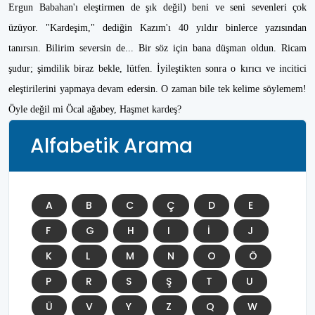
Ergun Babahan'ı eleştirmen de şık değil) beni ve seni sevenleri çok
üzüyor. "Kardeşim," dediğin Kazım'ı 40 yıldır binlerce yazısından
tanırsın. Bilirim seversin de... Bir söz için bana düşman oldun. Ricam
şudur; şimdilik biraz bekle, lütfen. İyileştikten sonra o kırıcı ve incitici
eleştirilerini yapmaya devam edersin. O zaman bile tek kelime söylemem!
Öyle değil mi Öcal ağabey, Haşmet kardeş?
Alfabetik Arama
A
B
C
Ç
D
E
F
G
H
I
İ
J
K
L
M
N
O
Ö
P
R
S
Ş
T
U
Ü
V
Y
Z
Q
W