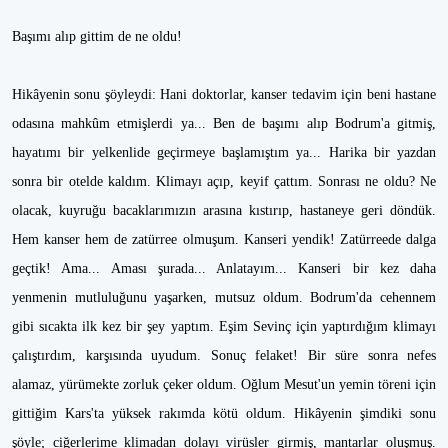
Başımı alıp gittim de ne oldu!
Hikâyenin sonu şöyleydi: Hani doktorlar, kanser tedavim için beni hastane
odasına mahkûm etmişlerdi ya... Ben de başımı alıp Bodrum'a gitmiş,
hayatımı bir yelkenlide geçirmeye başlamıştım ya... Harika bir yazdan
sonra bir otelde kaldım. Klimayı açıp, keyif çattım. Sonrası ne oldu? Ne
olacak, kuyruğu bacaklarımızın arasına kıstırıp, hastaneye geri döndük.
Hem kanser hem de zatürree olmuşum. Kanseri yendik! Zatürreede dalga
geçtik! Ama... Aması şurada... Anlatayım... Kanseri bir kez daha
yenmenin mutluluğunu yaşarken, mutsuz oldum. Bodrum'da cehennem
gibi sıcakta ilk kez bir şey yaptım. Eşim Sevinç için yaptırdığım klimayı
çalıştırdım, karşısında uyudum. Sonuç felaket! Bir süre sonra nefes
alamaz, yürümekte zorluk çeker oldum. Oğlum Mesut'un yemin töreni için
gittiğim Kars'ta yüksek rakımda kötü oldum. Hikâyenin şimdiki sonu
şöyle; ciğerlerime klimadan dolayı virüsler girmiş, mantarlar oluşmuş.