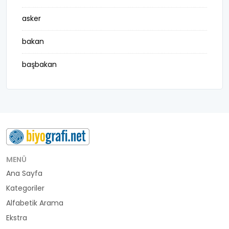
asker
bakan
başbakan
belediye başkanı
besteci
buluş
bürokrat
MENÜ
Ana Sayfa
büyükelçi
Kategoriler
cumhurbaşkanı
Alfabetik Arama
Ekstra
denizci