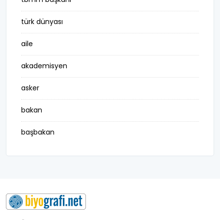
türk dünyası
aile
akademisyen
asker
bakan
başbakan
belediye başkanı
besteci
buluş