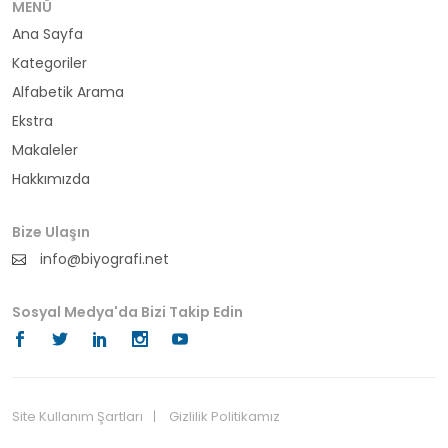
bürokrat
MENÜ
Ana Sayfa
büyükelçi
Kategoriler
cumhurbaşkanı
Alfabetik Arama
Ekstra
denizci
Makaleler
Hakkımızda
din adamı
doktor
Bize Ulaşın
info@biyografi.net
fotoğrafçı
Sosyal Medya'da Bizi Takip Edin
futbol
fıkra kahramanı
gazeteci
Site Kullanım Şartları
Gizlilik Politikamız
© 2024 Biyografi.net