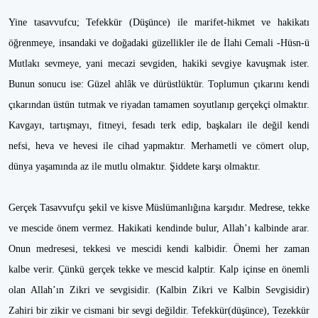
Yine tasavvufcu; Tefekkür (Düşünce) ile marifet-hikmet ve hakikatı
öğrenmeye, insandaki ve doğadaki güzellikler ile de İlahi Cemali -Hüsn-ü
Mutlakı sevmeye, yani mecazi sevgiden, hakiki sevgiye kavuşmak ister.
Bunun sonucu ise: Güzel ahlâk ve dürüstlüktür. Toplumun çıkarını kendi
çıkarından üstün tutmak ve riyadan tamamen soyutlanıp gerçekçi olmaktır.
Kavgayı, tartışmayı, fitneyi, fesadı terk edip, başkaları ile değil kendi
nefsi, heva ve hevesi ile cihad yapmaktır. Merhametli ve cömert olup,
dünya yaşamında az ile mutlu olmaktır. Şiddete karşı olmaktır.
Gerçek Tasavvufçu şekil ve kisve Müslümanlığına karşıdır. Medrese, tekke
ve mescide önem vermez. Hakikati kendinde bulur, Allah’ı kalbinde arar.
Onun medresesi, tekkesi ve mescidi kendi kalbidir. Önemi her zaman
kalbe verir. Çünkü gerçek tekke ve mescid kalptir. Kalp içinse en önemli
olan Allah’ın Zikri ve sevgisidir. (Kalbin Zikri ve Kalbin Sevgisidir)
Zahiri bir zikir ve cismani bir sevgi değildir. Tefekkür(düşünce), Tezekkür