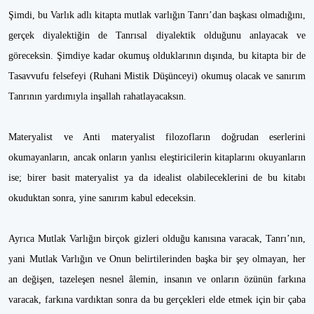
Şimdi, bu Varlık adlı kitapta mutlak varlığın Tanrı’dan başkası olmadığını,
gerçek diyalektiğin de Tanrısal diyalektik olduğunu anlayacak ve
göreceksin. Şimdiye kadar okumuş olduklarının dışında, bu kitapta bir de
Tasavvufu felsefeyi (Ruhani Mistik Düşünceyi) okumuş olacak ve sanırım
Tanrının yardımıyla inşallah rahatlayacaksın.
Materyalist ve Anti materyalist filozofların doğrudan eserlerini
okumayanların, ancak onların yanlısı eleştiricilerin kitaplarını okuyanların
ise; birer basit materyalist ya da idealist olabileceklerini de bu kitabı
okuduktan sonra, yine sanırım kabul edeceksin.
Ayrıca Mutlak Varlığın birçok gizleri olduğu kanısına varacak, Tanrı’nın,
yani Mutlak Varlığın ve Onun belirtilerinden başka bir şey olmayan, her
an değişen, tazeleşen nesnel âlemin, insanın ve onların özünün farkına
varacak, farkına vardıktan sonra da bu gerçekleri elde etmek için bir çaba