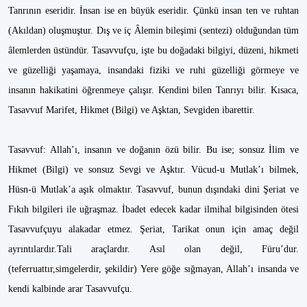
Tanrının eseridir. İnsan ise en büyük eseridir. Çünkü insan ten ve ruhtan
(Akıldan) oluşmuştur. Dış ve iç Âlemin bileşimi (sentezi) olduğundan tüm
âlemlerden üstündür. Tasavvufçu, işte bu doğadaki bilgiyi, düzeni, hikmeti
ve güzelliği yaşamaya, insandaki fiziki ve ruhi güzelliği görmeye ve
insanın hakikatini öğrenmeye çalışır. Kendini bilen Tanrıyı bilir. Kısaca,
Tasavvuf Marifet, Hikmet (Bilgi) ve Aşktan, Sevgiden ibarettir.
Tasavvuf: Allah’ı, insanın ve doğanın özü bilir. Bu ise; sonsuz İlim ve
Hikmet (Bilgi) ve sonsuz Sevgi ve Aşktır. Vücud-u Mutlak’ı bilmek,
Hüsn-ü Mutlak’a aşık olmaktır. Tasavvuf, bunun dışındaki dini Şeriat ve
Fıkıh bilgileri ile uğraşmaz. İbadet edecek kadar ilmihal bilgisinden ötesi
Tasavvufçuyu alakadar etmez. Şeriat, Tarikat onun için amaç değil
ayrıntılardır.Tali araçlardır. Asıl olan değil, Füru’dur.
(teferruattır,simgelerdir, şekildir) Yere göğe sığmayan, Allah’ı insanda ve
kendi kalbinde arar Tasavvufçu.