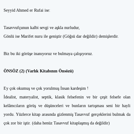
Seyyid Ahmed er Rufai ise:
Tasavvufçunun kalbi sevgi ve aşkla nurludur,
Gönlü ise Marifet nuru ile geniştir (Göğsü dar değildir) demişlerdir.
Biz bu iki görüşe inanıyoruz ve bulmaya çalışıyoruz.
ÖNSÖZ (2) (Varlık Kitabının Önsözü)
Ey çok okumuş ve çok yorulmuş İnsan kardeşim !
İdealist, materyalist, septik, klasik felsefenin ve bir çeşit felsefe olan
kelâmcıların görüş ve düşünceleri ve bunların tartışması seni bir hayli
yordu. Yüzlerce kitap arasında gizlenmiş Tasavvuf gerçeklerini bulmak da
çok zor bir iştir. (daha henüz Tasavvuf kitaplaşmış da değildir)