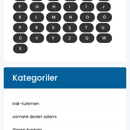
F
G
H
I
İ
J
K
L
M
N
O
Ö
P
R
S
Ş
T
U
Ü
V
Y
Z
Q
W
X
Kategoriler
irak-türkmen
osmanlı devlet adamı
tbmm başkanı