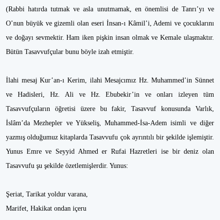
(Rabbi hatırda tutmak ve asla unutmamak, en önemlisi de Tanrı’yı ve
O’nun büyük ve gizemli olan eseri İnsan-ı Kâmil’i, Ademi ve çocuklarını
ve doğayı sevmektir. Ham iken pişkin insan olmak ve Kemale ulaşmaktır.
Bütün Tasavvufçular bunu böyle izah etmiştir.
İlahi mesaj Kur’an-ı Kerim, ilahi Mesajcımız Hz. Muhammed’in Sünnet
ve Hadisleri, Hz. Ali ve Hz. Ebubekir’in ve onları izleyen tüm
Tasavvufçuların öğretisi üzere bu fakir, Tasavvuf konusunda Varlık,
İslâm’da Mezhepler ve Yükseliş, Muhammed-İsa-Adem isimli ve diğer
yazmış olduğumuz kitaplarda Tasavvufu çok ayrıntılı bir şekilde işlemiştir.
Yunus Emre ve Seyyid Ahmed er Rufai Hazretleri ise bir deniz olan
Tasavvufu şu şekilde özetlemişlerdir. Yunus:
Şeriat, Tarikat yoldur varana,
Marifet, Hakikat ondan içeru