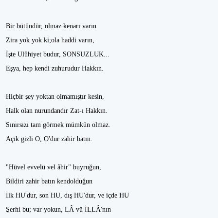
Bir bütündür, olmaz kenarı varın
Zira yok yok ki;ola haddi varın,
İşte Ulûhiyet budur, SONSUZLUK...
Eşya, hep kendi zuhurudur Hakkın.
Hiçbir şey yoktan olmamıştır kesin,
Halk olan nurundandır Zat-ı Hakkın.
Sınırsızı tam görmek mümkün olmaz.
Açık gizli O, O'dur zahir batın.
"Hüvel evvelü vel âhir" buyruğun,
Bildiri zahir batın kendolduğun
İlk HU'dur, son HU, dış HU'dur, ve içde HU
Şerhi bu; var yokun, LÂ vü İLLÂ'nın