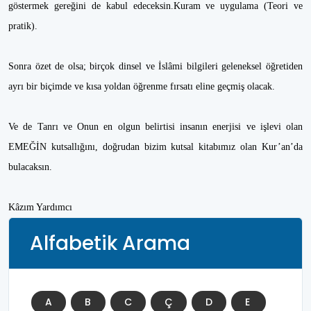
göstermek gereğini de kabul edeceksin.Kuram ve uygulama (Teori ve
pratik).
Sonra özet de olsa; birçok dinsel ve İslâmi bilgileri geleneksel öğretiden
ayrı bir biçimde ve kısa yoldan öğrenme fırsatı eline geçmiş olacak.
Ve de Tanrı ve Onun en olgun belirtisi insanın enerjisi ve işlevi olan
EMEĞİN kutsallığını, doğrudan bizim kutsal kitabımız olan Kur’an’da
bulacaksın.
Kâzım Yardımcı
Alfabetik Arama
A
B
C
Ç
D
E