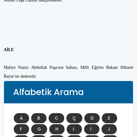
Ahmet Paşa Camisi bahçesindedir.
AİLE
Maliye Nazırı Abdullah Paşa'nın babası, Milli Eğitim Bakanı Hikmet
Bayur'un dedesidir.
Alfabetik Arama
A
B
C
Ç
D
E
F
G
H
I
İ
J