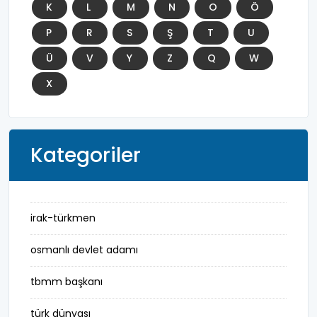
K
L
M
N
O
Ö
P
R
S
Ş
T
U
Ü
V
Y
Z
Q
W
X
Kategoriler
irak-türkmen
osmanlı devlet adamı
tbmm başkanı
türk dünyası