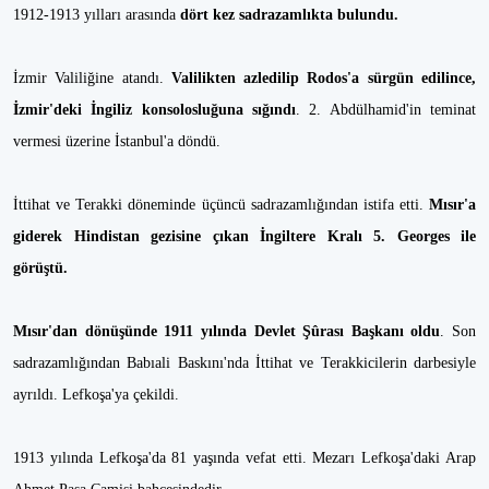
1912-1913 yılları arasında
dört kez sadrazamlıkta bulundu.
İzmir Valiliğine atandı.
Valilikten azledilip Rodos'a sürgün edilince,
İzmir'deki İngiliz konsolosluğuna sığındı
. 2. Abdülhamid'in teminat
vermesi üzerine İstanbul'a döndü.
İttihat ve Terakki döneminde üçüncü sadrazamlığından istifa etti.
Mısır'a
giderek Hindistan gezisine çıkan İngiltere Kralı 5. Georges ile
görüştü.
Mısır'dan dönüşünde 1911 yılında Devlet Şûrası Başkanı oldu
. Son
sadrazamlığından Babıali Baskını'nda İttihat ve Terakkicilerin darbesiyle
ayrıldı. Lefkoşa'ya çekildi.
1913 yılında Lefkoşa'da 81 yaşında vefat etti. Mezarı Lefkoşa'daki Arap