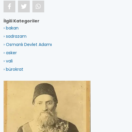
İlgili Kategoriler
› bakan
› sadrazam
› Osmanlı Devlet Adamı
› asker
› vali
› bürokrat