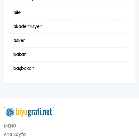
aile
akademisyen
asker
bakan
başbakan
belediye başkanı
besteci
buluş
bürokrat
MENÜ
Ana Sayfa
büyükelçi