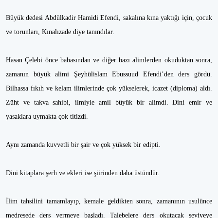
Büyük dedesi Abdülkadir Hamidi Efendi, sakalına kına yaktığı için, çocuk
ve torunları, Kınalızade diye tanındılar.
Hasan Çelebi önce babasından ve diğer bazı alimlerden okuduktan sonra,
zamanın büyük alimi Şeyhülislam Ebussuud Efendi’den ders gördü.
Bilhassa fıkıh ve kelam ilimlerinde çok yükselerek, icazet (diploma) aldı.
Züht ve takva sahibi, ilmiyle amil büyük bir alimdi. Dini emir ve
yasaklara uymakta çok titizdi.
Aynı zamanda kuvvetli bir şair ve çok yüksek bir edipti.
Dini kitaplara şerh ve ekleri ise şiirinden daha üstündür.
İlim tahsilini tamamlayıp, kemale geldikten sonra, zamanının usulünce
medresede ders vermeye başladı. Talebelere ders okutacak seviyeye