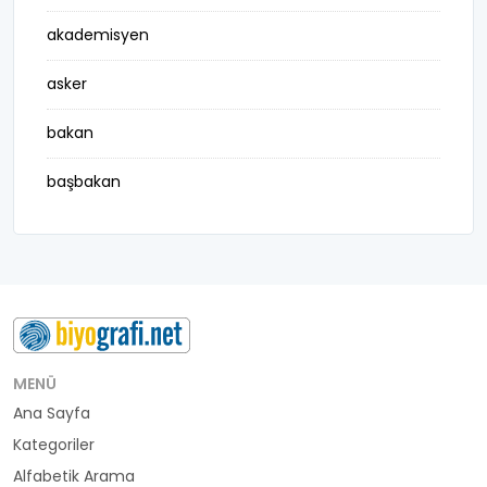
akademisyen
asker
bakan
başbakan
belediye başkanı
besteci
buluş
bürokrat
MENÜ
Ana Sayfa
büyükelçi
Kategoriler
cumhurbaşkanı
Alfabetik Arama