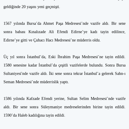
geldiğinde 20 yaşını yeni geçmişti.
1567 yılında Bursa’da Ahmet Paşa Medresesi’nde vazife aldı. Bir sene
sonra babası Kınalızade Ali Efendi Edirne’ye kadı tayin edilince,
Edirne’ye gitti ve Çuhacı Hacı Medresesi’ne müderris oldu.
Üç yıl sonra İstanbul’da, Eski İbrahim Paşa Medresesi’ne tayin edildi.
1580 senesine kadar İstanbul’da çeşitli vazifelerde bulundu. Sonra Bursa
Sultaniyesi'nde vazife aldı. İki sene sonra tekrar İstanbul’a gelerek Sahn-ı
Seman Medresesi’nde müderrislik yaptı.
1586 yılında Kafzade Efendi yerine, Sultan Selim Medresesi’nde vazife
aldı. Bir sene sonra Süleymaniye medreselerinden birine tayin edildi.
1590’da Haleb kadılığına tayin edildi.