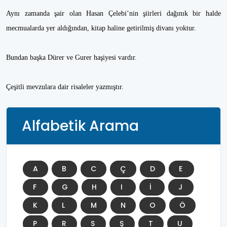
Aynı zamanda şair olan Hasan Çelebi’nin şiirleri dağınık bir halde
mecmualarda yer aldığından, kitap haline getirilmiş divanı yoktur.
Bundan başka Dürer ve Gurer haşiyesi vardır.
Çeşitli mevzulara dair risaleler yazmıştır.
Alfabetik Arama
A
B
C
Ç
D
E
F
G
H
I
İ
J
K
L
M
N
O
Ö
P
R
S
Ş
T
U