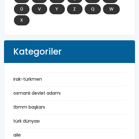
Ü
V
Y
Z
Q
W
X
Kategoriler
irak-türkmen
osmanlı devlet adamı
tbmm başkanı
türk dünyası
aile