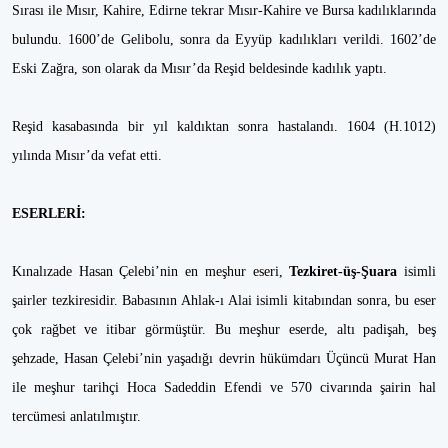
Sırası ile Mısır, Kahire, Edirne tekrar Mısır-Kahire ve Bursa kadılıklarında
bulundu. 1600’de Gelibolu, sonra da Eyyüp kadılıkları verildi. 1602’de
Eski Zağra, son olarak da Mısır’da Reşid beldesinde kadılık yaptı.
Reşid kasabasında bir yıl kaldıktan sonra hastalandı. 1604 (H.1012)
yılında Mısır’da vefat etti.
ESERLERİ:
Kınalızade Hasan Çelebi’nin en meşhur eseri,
Tezkiret-üş-Şuara
isimli
şairler tezkiresidir. Babasının Ahlak-ı Alai isimli kitabından sonra, bu eser
çok rağbet ve itibar görmüştür. Bu meşhur eserde, altı padişah, beş
şehzade, Hasan Çelebi’nin yaşadığı devrin hükümdarı Üçüncü Murat Han
ile meşhur tarihçi Hoca Sadeddin Efendi ve 570 civarında şairin hal
tercümesi anlatılmıştır.