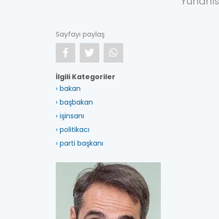
Yunani
Sayfayı paylaş
İlgili Kategoriler
› bakan
› başbakan
› işinsanı
› politikacı
› parti başkanı