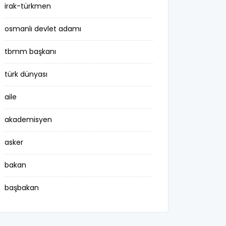
irak-türkmen
osmanlı devlet adamı
tbmm başkanı
türk dünyası
aile
akademisyen
asker
bakan
başbakan
belediye başkanı