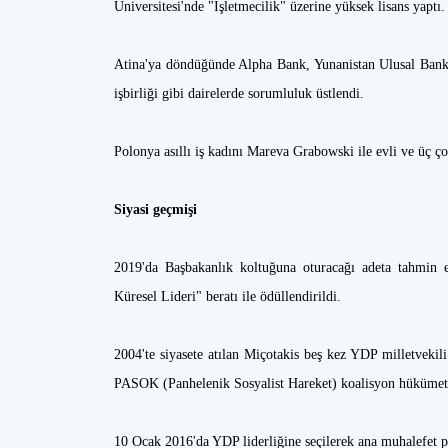
Üniversitesi'nde "İşletmecilik" üzerine yüksek lisans yaptı.
Atina'ya döndüğünde Alpha Bank, Yunanistan Ulusal Bankas
işbirliği gibi dairelerde sorumluluk üstlendi.
Polonya asıllı iş kadını Mareva Grabowski ile evli ve üç ço
Siyasi geçmişi
2019'da Başbakanlık koltuğuna oturacağı adeta tahmin 
Küresel Lideri" beratı ile ödüllendirildi.
2004'te siyasete atılan Miçotakis beş kez YDP milletvekil
PASOK (Panhelenik Sosyalist Hareket) koalisyon hükümet
10 Ocak 2016'da YDP liderliğine seçilerek ana muhalefet par