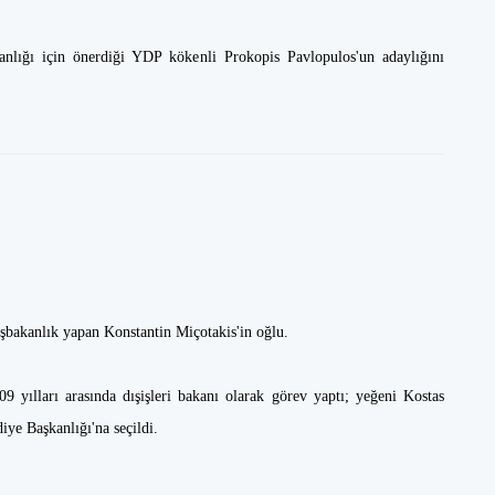
lığı için önerdiği YDP kökenli Prokopis Pavlopulos'un adaylığını
aşbakanlık yapan Konstantin Miçotakis'in oğlu.
yılları arasında dışişleri bakanı olarak görev yaptı; yeğeni Kostas
ye Başkanlığı'na seçildi.