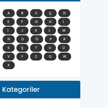
A
B
C
Ç
D
E
F
G
H
I
İ
J
K
L
M
N
O
Ö
P
R
S
Ş
T
U
Ü
V
Y
Z
Q
W
X
Kategoriler