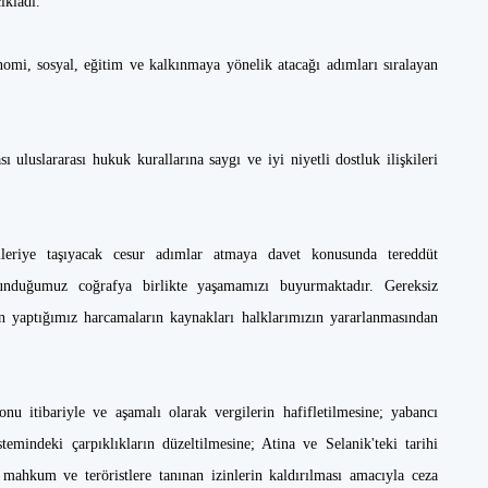
ıkladı.
omi, sosyal, eğitim ve kalkınmaya yönelik atacağı adımları sıralayan
 uluslararası hukuk kurallarına saygı ve iyi niyetli dostluk ilişkileri
ileriye taşıyacak cesur adımlar atmaya davet konusunda tereddüt
unduğumuz coğrafya birlikte yaşamamızı buyurmaktadır. Gereksiz
için yaptığımız harcamaların kaynakları halklarımızın yararlanmasından
u itibariyle ve aşamalı olarak vergilerin hafifletilmesine; yabancı
temindeki çarpıklıkların düzeltilmesine; Atina ve Selanik'teki tarihi
mahkum ve teröristlere tanınan izinlerin kaldırılması amacıyla ceza