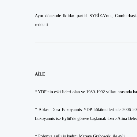
Aynı dönemde iktidar partisi SYRİZA'nın, Cumhurbaşkan
reddetti.
AİLE
* YDP'nin eski lideri olan ve 1989-1992 yılları arasında b
* Ablası Dora Bakoyannis YDP hükümetlerinde 2006-2009 
Bakoyannis ise Eylül'de göreve başlamak üzere Atina Beledi
* Polonya asıllı iş kadını Mareva Grabowski ile evli.