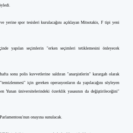
yledi.
e yerine spor tesisleri kurulacağını açıklayan Mitsotakis, F tipi yeni
inde yapılan seçimlerin "erken seçimleri tetiklemesini önleyecek
hafta sonu polis kuvvetlerine saldıran "anarşistlerin" karargah olarak
 "temizlenmesi" için gereken operasyonların da yapılacağını söyleyen
en Yunan üniversitelerindeki özerklik yasasının da değiştirileceğini"
 Parlamentosu'nun onayına sunulacak.