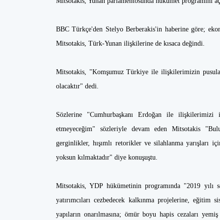
Mitsotakis, Yunan parlamentosunda hükümet programını aç
BBC Türkçe'den Stelyo Berberakis'in haberine göre; ekon
Mitsotakis, Türk-Yunan ilişkilerine de kısaca değindi.
Mitsotakis, "Komşumuz Türkiye ile ilişkilerimizin pusulası
olacaktır" dedi.
Sözlerine "Cumhurbaşkanı Erdoğan ile ilişkilerimizi 
etmeyeceğim" sözleriyle devam eden Mitsotakis "Bul
gerginlikler, hışımlı retorikler ve silahlanma yarışları 
yoksun kılmaktadır" diye konuşuştu.
Mitsotakis, YDP hükümetinin programında "2019 yılı son
yatırımcıları cezbedecek kalkınma projelerine, eğitim sis
yapıların onarılmasına; ömür boyu hapis cezaları yemiş 