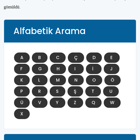
gömüldü.
Alfabetik Arama
A
B
C
Ç
D
E
F
G
H
I
İ
J
K
L
M
N
O
Ö
P
R
S
Ş
T
U
Ü
V
Y
Z
Q
W
X