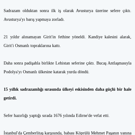
Sadrazam olduktan sonra ilk iş olarak Avusturya üzerine sefere çıktı.
Avusturya'yı barış yapmaya zorladı.
21 yıldır alınamayan Girit'in fethine yöneldi. Kandiye kalesini alarak,
Girit'i Osmanlı topraklarına kattı.
Daha sonra padişahla birlikte Lehistan seferine çıktı. Bucaş Antlaşmasıyla
Podolya'yı Osmanlı ülkesine katarak yurda döndü.
15 yıllık sadrazamlığı sırasında ülkeyi eskisinden daha güçlü bir hale
getirdi.
Sefer hazırlığı yaptığı sırada 1676 yılında Edirne'de vefat etti.
İstanbul'da Çemberlitaş karşısında, babası Köprülü Mehmet Paşanın yanına