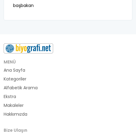
başbakan
belediye başkanı
besteci
buluş
bürokrat
MENÜ
Ana Sayfa
büyükelçi
Kategoriler
cumhurbaşkanı
Alfabetik Arama
Ekstra
denizci
Makaleler
Hakkımızda
din adamı
doktor
Bize Ulaşın