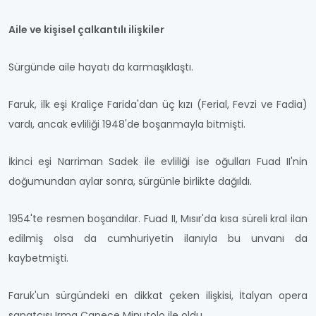
Aile ve kişisel çalkantılı ilişkiler
Sürgünde aile hayatı da karmaşıklaştı.
Faruk, ilk eşi Kraliçe Farida'dan üç kızı (Ferial, Fevzi ve Fadia)
vardı, ancak evliliği 1948'de boşanmayla bitmişti.
İkinci eşi Narriman Sadek ile evliliği ise oğulları Fuad II'nin
doğumundan aylar sonra, sürgünle birlikte dağıldı.
1954'te resmen boşandılar. Fuad II, Mısır'da kısa süreli kral ilan
edilmiş olsa da cumhuriyetin ilanıyla bu unvanı da
kaybetmişti.
Faruk'un sürgündeki en dikkat çeken ilişkisi, İtalyan opera
sanatçısı Irma Capece Minutolo ile oldu.