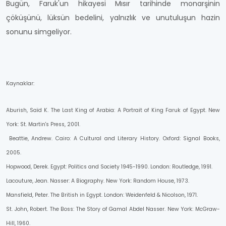
Bugün, Faruk'un hikayesi Mısır tarihinde monarşinin
çöküşünü, lüksün bedelini, yalnızlık ve unutuluşun hazin
sonunu simgeliyor.
Kaynaklar:
Aburish, Saïd K. The Last King of Arabia: A Portrait of King Faruk of Egypt. New
York: St. Martin's Press, 2001.
Beattie, Andrew. Cairo: A Cultural and Literary History. Oxford: Signal Books,
2005.
Hopwood, Derek. Egypt: Politics and Society 1945-1990. London: Routledge, 1991.
Lacouture, Jean. Nasser: A Biography. New York: Random House, 1973.
Mansfield, Peter. The British in Egypt. London: Weidenfeld & Nicolson, 1971.
St. John, Robert. The Boss: The Story of Gamal Abdel Nasser. New York: McGraw-
Hill, 1960.