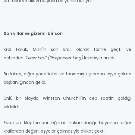
bu tarihi ve ailevi bağların bir yansımasıydı.
Son yıllar ve gizemli bir son
Kral Faruk, Mısır'ın son kralı olarak tarihe geçti ve
cebinden
"Hırsız Kral" (Pickpocket King)
lakabıyla anıldı.
Bu lakap, diğer yöneticiler ve tanınmış kişilerden eşya çalma
alışkanlığından geldi.
Ünlü bir olayda, Winston Churchill'in cep saatini çaldığı
bildirildi.
Faruk'un kleptomani eğilimi, hükümdarlığı boyunca diğer
krallardan değerli eşyalar çalmasıyla dikkat çekti.