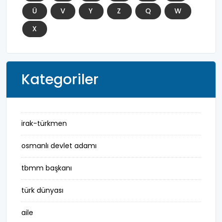
Ü
V
Y
Z
Q
W
X
Kategoriler
irak-türkmen
osmanlı devlet adamı
tbmm başkanı
türk dünyası
aile