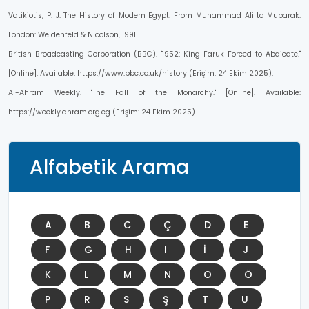
Vatikiotis, P. J. The History of Modern Egypt: From Muhammad Ali to Mubarak.
London: Weidenfeld & Nicolson, 1991.
British Broadcasting Corporation (BBC). "1952: King Faruk Forced to Abdicate."
[Online]. Available: https://www.bbc.co.uk/history (Erişim: 24 Ekim 2025).
Al-Ahram Weekly. "The Fall of the Monarchy." [Online]. Available:
https://weekly.ahram.org.eg (Erişim: 24 Ekim 2025).
Alfabetik Arama
A
B
C
Ç
D
E
F
G
H
I
İ
J
K
L
M
N
O
Ö
P
R
S
Ş
T
U