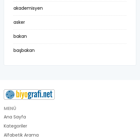
akademisyen
asker
bakan
başbakan
belediye başkanı
besteci
buluş
bürokrat
MENÜ
Ana Sayfa
büyükelçi
Kategoriler
cumhurbaşkanı
Alfabetik Arama