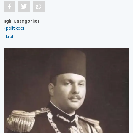
İlgili Kategoriler
› politikacı
› kral