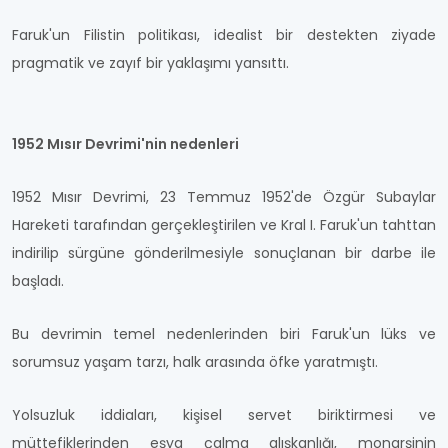
Faruk'un Filistin politikası, idealist bir destekten ziyade
pragmatik ve zayıf bir yaklaşımı yansıttı.
1952 Mısır Devrimi'nin nedenleri
1952 Mısır Devrimi, 23 Temmuz 1952'de Özgür Subaylar
Hareketi tarafından gerçekleştirilen ve Kral I. Faruk'un tahttan
indirilip sürgüne gönderilmesiyle sonuçlanan bir darbe ile
başladı.
Bu devrimin temel nedenlerinden biri Faruk'un lüks ve
sorumsuz yaşam tarzı, halk arasında öfke yaratmıştı.
Yolsuzluk iddiaları, kişisel servet biriktirmesi ve
müttefiklerinden eşya çalma alışkanlığı, monarşinin