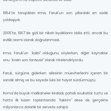
1954'te tanıştıkları Irma, Faruk'un son yıllardaki en sadık
yoldaşıydı.
2005'te, 1957'de gizli bir nikah kıydıklarını iddia etti, ancak bu
evlilik resmi olarak doğrulanmadı.
Irma, Faruk'un
"kalbi"
olduğunu söylerken, diğer kaynaklar
onu
"kralın son fantezisi"
olarak nitelendiriyordu.
Faruk, sürgüne giderken ailesinin müevherlerini içeren bir
sandık almış ve bu sayede lüks bir hayat sürdürmüştü.
Roma'da büyük malikaneler kiraladı, pahalı avukatlar tuttu ve
hatta ilk basın toplantısında
"fakirim"
dese de gerçekte
milyonlarca dolarlık bir servete sahipti.