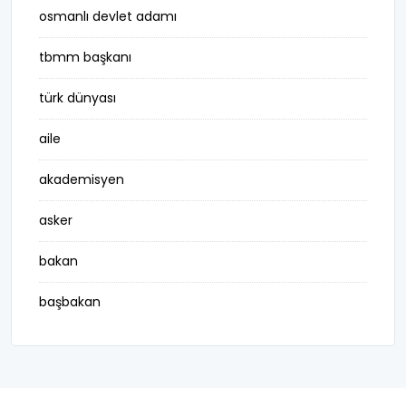
osmanlı devlet adamı
tbmm başkanı
türk dünyası
aile
akademisyen
asker
bakan
başbakan
belediye başkanı
besteci