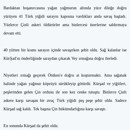
Bardaktan boşanırcasına yağan yağmurun altında yüce dileğe doğru
yürüyen 41 Türk yiğidi sarayın kapısına vardıkları anda savaş başladı.
Yüzlerce Çinli askeri öldürürler ama binlercesi üzerlerine saldırmaya
devam etti.
40 yiitten bir kısmı sarayın içinde savaşırken şehit oldu. Sağ kalanlar ise
KürŞad'ın önderliğinde saraydan çıkarak Vey ırmağına doğru ilerledi.
Niyetleri ırmağı geçerek Ötüken'e doğru at koşturmaktı. Ama sağanak
halinde yağan yağmur köprüyü sürükleyip götürdü. Kürşad ve yiğitleri,
peşlerinden gelen Çin ordusu ile son kez cenke tutuştu. Binlerce Çinli
askere karşı savaşan bir avuç Türk yiğidi peş peşe şehit oldu. Sadece
Kürşad sağ kaldı. Tek başına Çin hükümdarlığına karşı savaştı.
En sonunda Kürşad da şehit oldu.