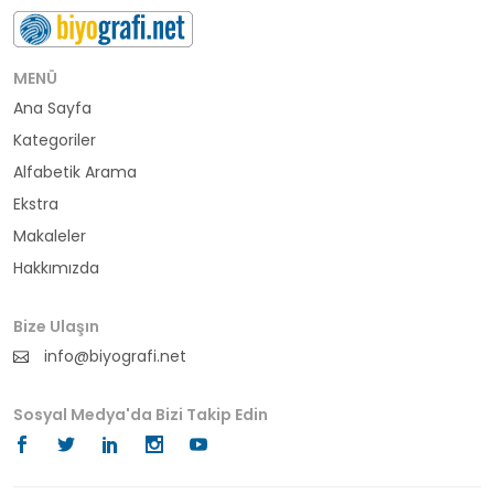
buluş
bürokrat
MENÜ
Ana Sayfa
büyükelçi
Kategoriler
cumhurbaşkanı
Alfabetik Arama
Ekstra
denizci
Makaleler
Hakkımızda
din adamı
doktor
Bize Ulaşın
info@biyografi.net
fotoğrafçı
Sosyal Medya'da Bizi Takip Edin
futbol
fıkra kahramanı