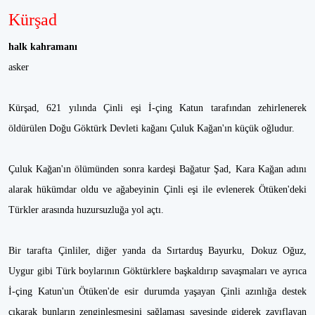
Kürşad
halk kahramanı
asker
Kürşad, 621 yılında Çinli eşi İ-çing Katun tarafından zehirlenerek
öldürülen Doğu Göktürk Devleti kağanı Çuluk Kağan'ın küçük oğludur.
Çuluk Kağan'ın ölümünden sonra kardeşi Bağatur Şad, Kara Kağan adını
alarak hükümdar oldu ve ağabeyinin Çinli eşi ile evlenerek Ötüken'deki
Türkler arasında huzursuzluğa yol açtı.
Bir tarafta Çinliler, diğer yanda da Sırtarduş Bayurku, Dokuz Oğuz,
Uygur gibi Türk boylarının Göktürklere başkaldırıp savaşmaları ve ayrıca
İ-çing Katun'un Ötüken'de esir durumda yaşayan Çinli azınlığa destek
çıkarak bunların zenginleşmesini sağlaması sayesinde giderek zayıflayan