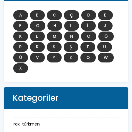
A
B
C
Ç
D
E
F
G
H
I
İ
J
K
L
M
N
O
Ö
P
R
S
Ş
T
U
Ü
V
Y
Z
Q
W
X
Kategoriler
irak-türkmen