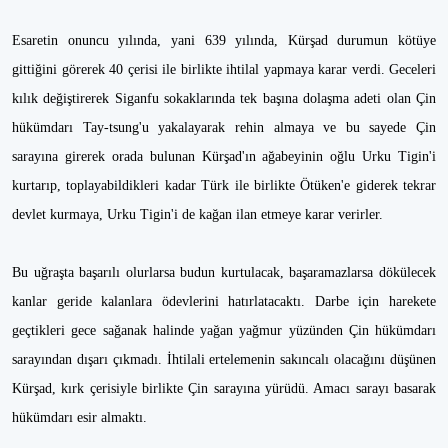
Esaretin onuncu yılında, yani 639 yılında, Kürşad durumun kötüye
gittiğini görerek 40 çerisi ile birlikte ihtilal yapmaya karar verdi. Geceleri
kılık değiştirerek Siganfu sokaklarında tek başına dolaşma adeti olan Çin
hükümdarı Tay-tsung'u yakalayarak rehin almaya ve bu sayede Çin
sarayına girerek orada bulunan Kürşad'ın ağabeyinin oğlu Urku Tigin'i
kurtarıp, toplayabildikleri kadar Türk ile birlikte Ötüken'e giderek tekrar
devlet kurmaya, Urku Tigin'i de kağan ilan etmeye karar verirler.
Bu uğraşta başarılı olurlarsa budun kurtulacak, başaramazlarsa dökülecek
kanlar geride kalanlara ödevlerini hatırlatacaktı. Darbe için harekete
geçtikleri gece sağanak halinde yağan yağmur yüzünden Çin hükümdarı
sarayından dışarı çıkmadı. İhtilali ertelemenin sakıncalı olacağını düşünen
Kürşad, kırk çerisiyle birlikte Çin sarayına yürüdü. Amacı sarayı basarak
hükümdarı esir almaktı.