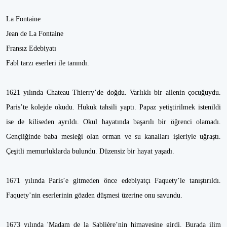
La Fontaine
Jean de La Fontaine
Fransız Edebiyatı
Fabl tarzı eserleri ile tanındı.
1621 yılında Chateau Thierry’de doğdu. Varlıklı bir ailenin çocuğuydu.
Paris’te kolejde okudu. Hukuk tahsili yaptı. Papaz yetiştirilmek istenildi
ise de kiliseden ayrıldı. Okul hayatında başarılı bir öğrenci olamadı.
Gençliğinde baba mesleği olan orman ve su kanalları işleriyle uğraştı.
Çeşitli memurluklarda bulundu. Düzensiz bir hayat yaşadı.
1671 yılında Paris’e gitmeden önce edebiyatçı Faquety’le tanıştırıldı.
Faquety’nin eserlerinin gözden düşmesi üzerine onu savundu.
1673 yılında 'Madam de la Sablière’nin himayesine girdi. Burada ilim