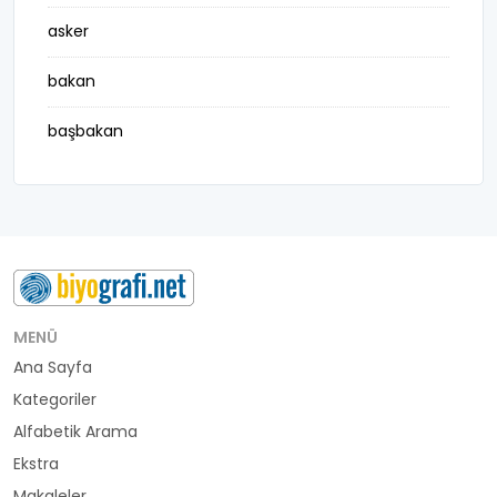
asker
bakan
başbakan
belediye başkanı
besteci
buluş
bürokrat
MENÜ
Ana Sayfa
büyükelçi
Kategoriler
cumhurbaşkanı
Alfabetik Arama
Ekstra
denizci
Makaleler