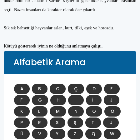
nükte dolu bir anlatımı vardır. Kişilerini genellikle hayvanlar arasından
seçti. Bazen insanları da karakter olarak öne çıkardı.
Sık sık bahsettiği hayvanlar aslan, kurt, tilki, eşek ve horozdu.
Kötüyü göstererek iyinin ne olduğunu anlatmaya çalıştı.
Alfabetik Arama
A
B
C
Ç
D
E
F
G
H
I
İ
J
K
L
M
N
O
Ö
P
R
S
Ş
T
U
Ü
V
Y
Z
Q
W