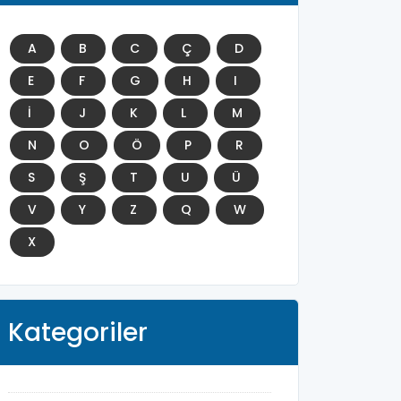
A
B
C
Ç
D
E
F
G
H
I
İ
J
K
L
M
N
O
Ö
P
R
S
Ş
T
U
Ü
V
Y
Z
Q
W
X
Kategoriler