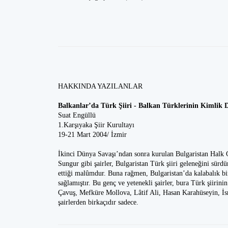
HAKKINDA YAZILANLAR
Balkanlar’da Türk Şiiri - Balkan Türklerinin Kimlik 
Suat Engüllü
1.Karşıyaka Şiir Kurultayı
19-21 Mart 2004/ İzmir
İkinci Dünya Savaşı’ndan sonra kurulan Bulgaristan Halk 
Sungur gibi şairler, Bulgaristan Türk şiiri geleneğini sür
ettiği malûmdur. Buna rağmen, Bulgaristan’da kalabalık bi
sağlamıştır. Bu genç ve yetenekli şairler, bura Türk şiirin
Çavuş, Mefküre Mollova, Lâtif Ali, Hasan Karahüseyin, İs
şairlerden birkaçıdır sadece.