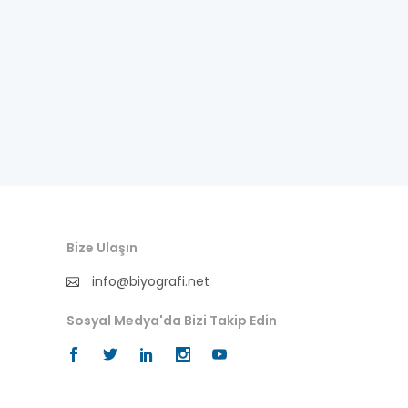
fıkra kahramanı
gazeteci
general
halife
halk bilgesi
halk kültürü
Bize Ulaşın
hat-geleneksel sanatlar
info@biyografi.net
hukukçu
Sosyal Medya'da Bizi Takip Edin
ilkler
ingilizce biyografi