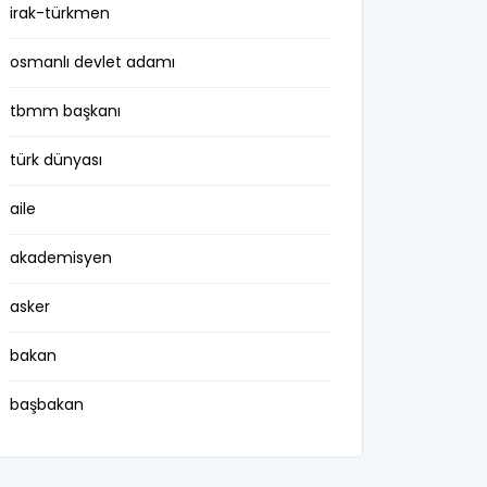
irak-türkmen
osmanlı devlet adamı
tbmm başkanı
türk dünyası
aile
akademisyen
asker
bakan
başbakan
belediye başkanı