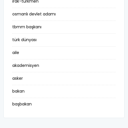
irak-türkmen
osmanlı devlet adamı
tbmm başkanı
türk dünyası
aile
akademisyen
asker
bakan
başbakan
belediye başkanı