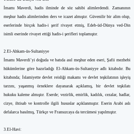
İmamı Maverdi, hadis ilminde de söz sahibi alimlerdendi. Zamanının
meşhur hadis alimlerinden ders ve icazet almıştır. Güvenilir bir alim olup,
eserlerinde birçok hadis-i şerif rivayet etmiş, Edeb-üd-Dünya ved-Din
isimli eserinde rivayet ettiği hadis-i şerifleri toplamıştır.
2.El-Ahkam-üs-Sultaniyye
İmamı Maverdi’yi doğuda ve batıda asıl meşhur eden eseri, Şafii mezhebi
hükümlerine göre hazırladığı El-Ahkam-üs-Sultaniyye adlı kitabıdır. Bu
kitabında; İslamiyette devlet reisliği makamı ve devlet teşkilatının işleyiş
tarzını, yaşanmış örneklere dayanarak açıklamış, bir devlet teşkilatı
hukuku kaleme almıştır. Eserde; vezirlik, emirlik, kadılık, cezalar, hadlar,
cizye, ihtisab ve kontrolle ilgili hususlar açıklanmıştır. Eserin Arabi aslı
defalarca basılmış, Türkçe ve Fransızcaya da tercümesi yapılmıştır.
3.El-Havi: