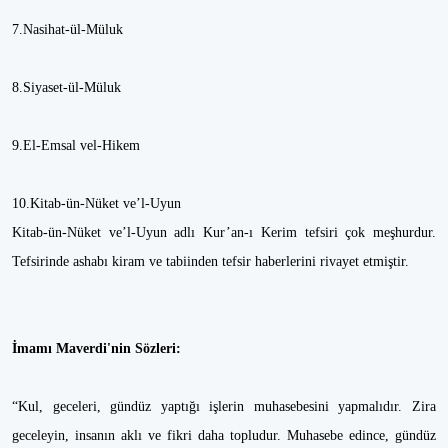
7.Nasihat-ül-Müluk
8.Siyaset-ül-Müluk
9.El-Emsal vel-Hikem
10.Kitab-ün-Nüket ve’l-Uyun
Kitab-ün-Nüket ve’l-Uyun adlı Kur’an-ı Kerim tefsiri çok meşhurdur.
Tefsirinde ashabı kiram ve tabiinden tefsir haberlerini rivayet etmiştir.
İmamı Maverdi'nin Sözleri:
“Kul, geceleri, gündüz yaptığı işlerin muhasebesini yapmalıdır. Zira
geceleyin, insanın aklı ve fikri daha topludur. Muhasebe edince, gündüz