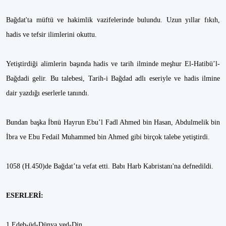
Bağdat'ta müftü ve hakimlik vazifelerinde bulundu. Uzun yıllar fıkıh,
hadis ve tefsir ilimlerini okuttu.
Yetiştirdiği alimlerin başında hadis ve tarih ilminde meşhur El-Hatibü’l-
Bağdadi gelir. Bu talebesi, Tarih-i Bağdad adlı eseriyle ve hadis ilmine
dair yazdığı eserlerle tanındı.
Bundan başka İbnü Hayrun Ebu’l Fadl Ahmed bin Hasan, Abdulmelik bin
İbra ve Ebu Fedail Muhammed bin Ahmed gibi birçok talebe yetiştirdi.
1058 (H.450)de Bağdat’ta vefat etti. Babı Harb Kabristanı'na defnedildi.
ESERLERİ:
1.Edeb-üd-Dünya ved-Din