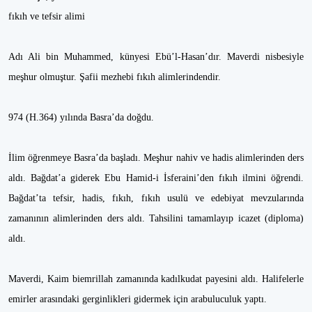
fıkıh ve tefsir alimi
Adı Ali bin Muhammed, künyesi Ebü’l-Hasan’dır. Maverdi nisbesiyle
meşhur olmuştur. Şafii mezhebi fıkıh alimlerindendir.
974 (H.364) yılında Basra’da doğdu.
İlim öğrenmeye Basra’da başladı. Meşhur nahiv ve hadis alimlerinden ders
aldı. Bağdat’a giderek Ebu Hamid-i İsferaini’den fıkıh ilmini öğrendi.
Bağdat’ta tefsir, hadis, fıkıh, fıkıh usulü ve edebiyat mevzularında
zamanının alimlerinden ders aldı. Tahsilini tamamlayıp icazet (diploma)
aldı.
Maverdi, Kaim biemrillah zamanında kadılkudat payesini aldı. Halifelerle
emirler arasındaki gerginlikleri gidermek için arabuluculuk yaptı.