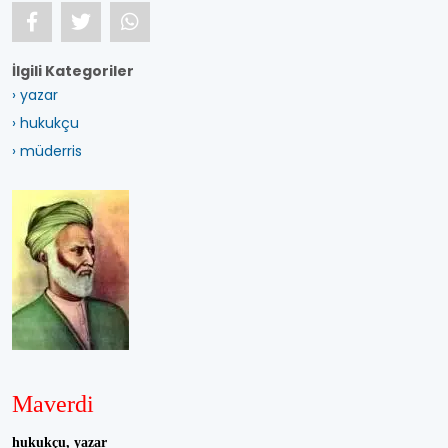
İlgili Kategoriler
› yazar
› hukukçu
› müderris
Maverdi
hukukçu, yazar