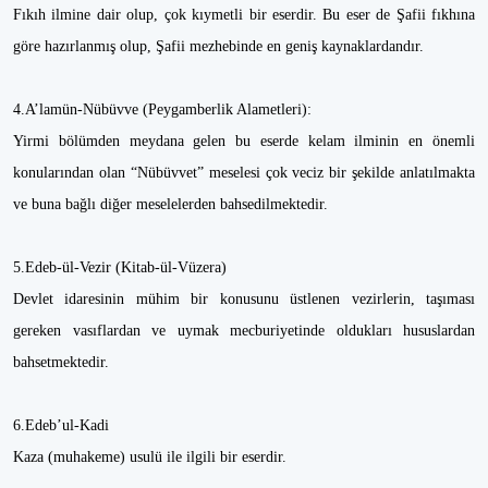
Fıkıh ilmine dair olup, çok kıymetli bir eserdir. Bu eser de Şafii fıkhına
göre hazırlanmış olup, Şafii mezhebinde en geniş kaynaklardandır.
4.A’lamün-Nübüvve (Peygamberlik Alametleri):
Yirmi bölümden meydana gelen bu eserde kelam ilminin en önemli
konularından olan “Nübüvvet” meselesi çok veciz bir şekilde anlatılmakta
ve buna bağlı diğer meselelerden bahsedilmektedir.
5.Edeb-ül-Vezir (Kitab-ül-Vüzera)
Devlet idaresinin mühim bir konusunu üstlenen vezirlerin, taşıması
gereken vasıflardan ve uymak mecburiyetinde oldukları hususlardan
bahsetmektedir.
6.Edeb’ul-Kadi
Kaza (muhakeme) usulü ile ilgili bir eserdir.