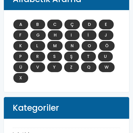
A
B
C
Ç
D
E
F
G
H
I
İ
J
K
L
M
N
O
Ö
P
R
S
Ş
T
U
Ü
V
Y
Z
Q
W
X
Kategoriler