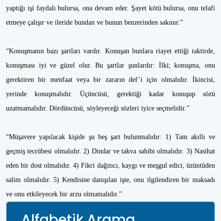
yaptığı işi faydalı bulursa, ona devam eder. Şayet kötü bulursa, onu telafi
etmeye çalışır ve ileride bundan ve bunun benzerinden sakınır.”
“Konuşmanın bazı şartları vardır. Konuşan bunlara riayet ettiği taktirde,
konuşması iyi ve güzel olur. Bu şartlar şunlardır: İlki; konuşma, onu
gerektiren bir menfaat veya bir zararın def’i için olmalıdır. İkincisi,
yerinde konuşmalıdır. Üçüncüsü, gerektiği kadar konuşup sözü
uzatmamalıdır. Dördüncüsü, söyleyeceği sözleri iyice seçmelidir.”
“Müşavere yapılacak kişide şu beş şart bulunmalıdır: 1) Tam akıllı ve
geçmiş tecrübesi olmalıdır. 2) Dindar ve takva sahibi olmalıdır. 3) Nasihat
eden bir dost olmalıdır. 4) Fikri dağıtıcı, kaygı ve meşgul edici, üzüntüden
salim olmalıdır. 5) Kendisine danışılan işte, onu ilgilendiren bir maksadı
ve onu etkileyecek bir arzu olmamalıdır.”
Alfabetik Arama