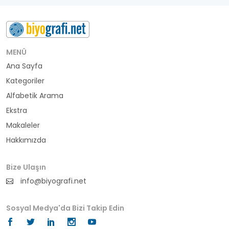
besteci
buluş
bürokrat
MENÜ
Ana Sayfa
büyükelçi
Kategoriler
cumhurbaşkanı
Alfabetik Arama
Ekstra
denizci
Makaleler
Hakkımızda
din adamı
doktor
Bize Ulaşın
info@biyografi.net
fotoğrafçı
Sosyal Medya'da Bizi Takip Edin
futbol