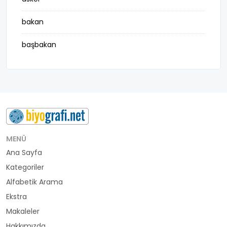
bakan
başbakan
belediye başkanı
besteci
buluş
bürokrat
MENÜ
Ana Sayfa
büyükelçi
Kategoriler
cumhurbaşkanı
Alfabetik Arama
Ekstra
denizci
Makaleler
Hakkımızda