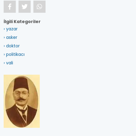
İlgili Kategoriler
› yazar
› asker
› doktor
› politikacı
› vali