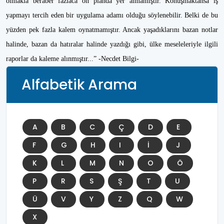
olmakla beraber fazlaca ön planda yer almamıştır. Konuşmaktansa iş
yapmayı tercih eden bir uygulama adamı olduğu söylenebilir. Belki de bu
yüzden pek fazla kalem oynatmamıştır. Ancak yaşadıklarını bazan notlar
halinde, bazan da hatıralar halinde yazdığı gibi, ülke meseleleriyle ilgili
raporlar da kaleme alınmıştır...” -Necdet Bilgi-
Alfabetik Arama
A
B
C
Ç
D
E
F
G
H
I
İ
J
K
L
M
N
O
Ö
P
R
S
Ş
T
U
Ü
V
Y
Z
Q
W
X