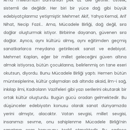
Ama milletimizin buhranları pek az dile getirilir. Üstelik,
sistemli de değildir. Her biri bir yüce dağ gibi büyük
edebiyatçılarımız yetişmiştir: Mehmet Akif, Yahya Kemal, Arif
Nihat, Necip Fazıl… Ama, Mücadele Birliği, dağ değil, sıra
dağlar oluşturmak istiyor. Birbirine dayanan, güvenen sıra
dağlar. Ayrıca, aynı kültürü almış, aynı eğitimden geçmiş
sanatkarlarca meydana getirilecek sanat ve edebiyat.
Mehmet Kaplan, eğer bir millet geleceğini güven altına
almak istiyorsa, bütün çocuklarına, belirlenmiş on tane eseri
okutsun, diyordu. Bunu Mücadele Birliği yaptı. Hemen bütün
müntesiplerine, kültür çalışmaları adı altında akaid, ilm-i sağ,
inkılap ilmi, Kadroların Vazifeleri gibi yazı serilerini okutarak bir
ortak kültür oluşturdu. Bugün gücü oradan gelmektedir. Bu
düşünceler edebiyatın konusu olarak sanat dünyamızda
yerini almıştır, alacaktır. Vatan sevgisi, millet sevgisi,
insanımızı sevme, onu sahiplenme Mücadele Birliği’nin