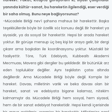
hareket. Fakat, kitapta görüyorum ki, siyasi çalışmalar
yanında kültür-sanat, bu hareketin ilgilendiği, eser verdiği
bir saha olmuş. Bunu neye bağlıyorsunuz?
-Mücadele Birliği nev’i şahsına mahsus bir harekettir. Başka
teşekküllerde böyle bir özellik söz konusu değil. Bir hareket ya
siyasidir, ya da sosyal bir harekettir. Hepsi bir arada hareket
yoktur. Bir görüşe mensup üç beş kişi bir araya gelir, bir dergi
çıkarır ama başkaları ile koordinasyonu yoktur. Müstakil bir
faaliyettir. Töre, Türk Edebiyatı, Kubbealtı Akademi
Mecmuası, Mavera gibi dergiler bu şekildedir. Bir bütünlük arz
eden topluluklar değiller. Aynı teşkilatın çatısı altında
değillerdir. Ama Mücadele Birliği böyle değil. Komple bir
hareket. Davası, milletinin varlık ve beka davası olan bir
hareket, sanat ve edebiyata bigane kalamaz, nitekim
kalmamıştır da. Mücadele Birliği hem sosyal, hem siyasal,
hem de bir sanat edebiyat hareketidir. Hepsi kendi içerisinde