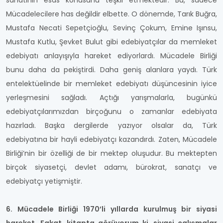
sanatının esas konusunu teşkil etmektedir. Bu, sadece
Mücadelecilere has değildir elbette. O dönemde, Tarık Buğra,
Mustafa Necati Sepetçioğlu, Sevinç Çokum, Emine Işınsu,
Mustafa Kutlu, Şevket Bulut gibi edebiyatçılar da memleket
edebiyatı anlayışıyla hareket ediyorlardı. Mücadele Birliği
bunu daha da pekiştirdi. Daha geniş alanlara yaydı. Türk
entelektüelinde bir memleket edebiyatı düşüncesinin iyice
yerleşmesini sağladı. Açtığı yarışmalarla, bugünkü
edebiyatçılarımızdan birçoğunu o zamanlar edebiyata
hazırladı. Başka dergilerde yazıyor olsalar da, Türk
edebiyatına bir hayli edebiyatçı kazandırdı. Zaten, Mücadele
Birliği’nin bir özelliği de bir mektep oluşudur. Bu mektepten
birçok siyasetçi, devlet adamı, bürokrat, sanatçı ve
edebiyatçı yetişmiştir.
6. Mücadele Birliği 1970’li yıllarda kurulmuş bir siyasi