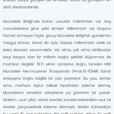
iktisadî, sosyal görüşleri de olmalıdır. Sanat bu görüşlerin en
aktif olanlarındandır.
Mücadele Birliği’nde bütün unsurlar milletimizin var oluş
mücadelesine göre şekil almıştır. Milletimizin var oluşuna
hizmet etmeyen hiçbir görüş Mücadele Birliği’nin gündemini
meşgul etmez. Sanat da öyle. Gayesi, milletimizin varlık ve
beka davasını savunmaktır. Var olma, yok olma tehlikesiyle
karşı karşıya olan bir milletin başka şekilde düşünmesi de
mümkün değildir. 1971 yılının sonlarına doğru Yeniden Millî
Mücadele Mecmuasının 91.sayısında (Pınar,10-11)Millî Sanat
Anlayışına Doğru başlıklı bir yazı yayınlanır. Bu yazı, isimsiz
ama, merhum Aykut Edibali tarafından kaleme alınmış,
Mücadeleci sanatkâr adaylarına yol gösteren bir yazıdır.
Nitekim, uzun yıllar, sanat eserleri, burada bahsedilen usul ve
esaslar çerçevesinde kaleme alınmıştır. Neden bahsediyor