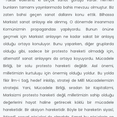
-Takdir edersiniz ki birçok sanat görüşü vardır. Hemen
bunların tamamı yayınlarımızda bahis mevzuu olmuştur. Biz
zaten bahsi geçen sanat dallarını konu ettik. Bilhassa
Marksist sanat anlayışı ele alınmış. O dönemde insanımıza
Komünizmin propagandası yapılıyordu. Bunun önüne
geçmek için Marksist anlayışın ne kadar sakat bir anlayış
olduğu ortaya konuluyor. Bunu yaparken, diğer gruplarda
olduğu gibi, sadece bir protesto hareketi olmadığı için,
alternatif sanat anlayışını da ortaya koyuyordu. Mücadele
Birliği, bir solu protesto hareketi değildir. Asıl önemi,
milletimizin kurtuluşu için önermiş olduğu yoldur. Bu yolda
fikir İlm-i Sağ, hedef inkılâp, strateji de Millî Mücadelemizin
stratejisi. Yani, Mücadele Birliği, sıradan bir Kapitalizmi,
Marksizmi protesto hareketi değil, milletimizin sahip olduğu
değerlerini hayat haline getirecek köklü bir mücadele
hareketidir. Bir aksiyon hareketidir. Böyle bir hareketin siyasî,