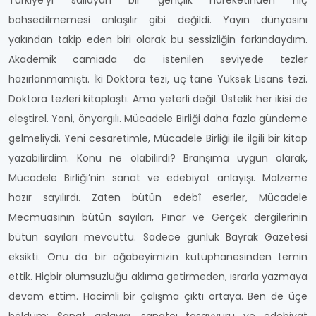
Türkiye’yi sallayan bir gençlik hareketinden hiç
bahsedilmemesi anlaşılır gibi değildi. Yayın dünyasını
yakından takip eden biri olarak bu sessizliğin farkındaydım.
Akademik camiada da istenilen seviyede tezler
hazırlanmamıştı. İki Doktora tezi, üç tane Yüksek Lisans tezi.
Doktora tezleri kitaplaştı. Ama yeterli değil. Üstelik her ikisi de
eleştirel. Yani, önyargılı. Mücadele Birliği daha fazla gündeme
gelmeliydi. Yeni cesaretimle, Mücadele Birliği ile ilgili bir kitap
yazabilirdim. Konu ne olabilirdi? Branşıma uygun olarak,
Mücadele Birliği’nin sanat ve edebiyat anlayışı. Malzeme
hazır sayılırdı. Zaten bütün edebî eserler, Mücadele
Mecmuasının bütün sayıları, Pınar ve Gerçek dergilerinin
bütün sayıları mevcuttu. Sadece günlük Bayrak Gazetesi
eksikti. Onu da bir ağabeyimizin kütüphanesinden temin
ettik. Hiçbir olumsuzluğu aklıma getirmeden, ısrarla yazmaya
devam ettim. Hacimli bir çalışma çıktı ortaya. Ben de üçe