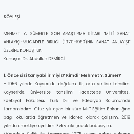
SÖYLEŞİ
MEHMET Y. SÜMER’LE SON ARAŞTIRMA KİTABI “MİLLÎ SANAT
ANLAYIŞI-MÜCADELE BİRLİĞİ (1970-1980)NİN SANAT ANLAYIŞI”
ÜZERİNE KONUŞTUK.
Konuşan Dr. Abdullah DEMİRCİ
1. Önce sizi tanıyabilir miyiz? Kimdir Mehmet Y. Sümer?
- 1956 yılında Kayseri’de doğdum. İlk, orta ve lise tahsilimi
Kayseri’de, üniversite tahsilimi Hacettepe Üniversitesi,
Edebiyat Fakültesi, Türk Dili ve Edebiyatı Bölümü’nde
tamamladım. Otuz yılı aşkın bir süre Millî Eğitim Bakanlığına
bağlı okullarda öğretmen ve idareci olarak çalıştım. 2018
yılında emekliye ayrıldım. Evli ve iki çocuk babasıyım.