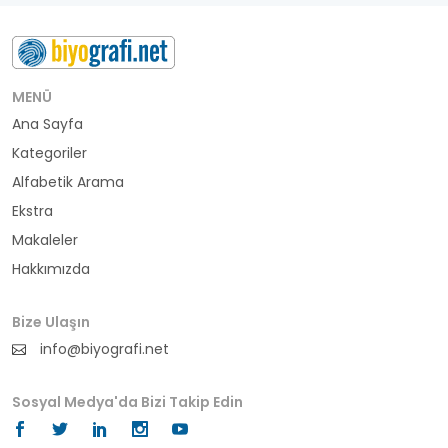
besteci
buluş
bürokrat
MENÜ
Ana Sayfa
büyükelçi
Kategoriler
cumhurbaşkanı
Alfabetik Arama
Ekstra
denizci
Makaleler
Hakkımızda
din adamı
doktor
Bize Ulaşın
info@biyografi.net
fotoğrafçı
Sosyal Medya'da Bizi Takip Edin
futbol