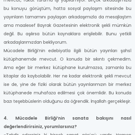
mevcut, fakat tarama işi yapılamıyor. Birçok arkadaşımızla
bu konuyu görüştüm, hatta sosyal paylaşım sitesinde bu
yayınların tamamını paylaşan arkadaşımızla da mesajlaştım
ama maalesef Bayrak Gazetesinin elektronik şekli mümkün
değil. Bu aşılırsa bütün kaynaklara erişilebilir. Bunu yetkili
arkadaşlarımızdan bekliyorum.
Mücadele Birliği’nin edebiyatla ilgili bütün yayınları şahsî
kütüphanemde mevcut. O konuda bir sıkıntı çekmedim.
Ama eğer bir merkez kütüphane kurulmazsa, zamanla bu
kitaplar da kaybolabilir. Her ne kadar elektronik şekli mevcut
ise de, yine de fiziki olarak bütün yayınlarımızın bir merkez
kütüphanede muhafaza edilmesi çok önemlidir. Bu konuda
bazı teşebbüslerin olduğunu da öğrendik. İnşallah gerçekleşir.
4. Mücadele Birliği’nin sanata bakışını nasıl
değerlendirirsiniz, yorumlarsınız?