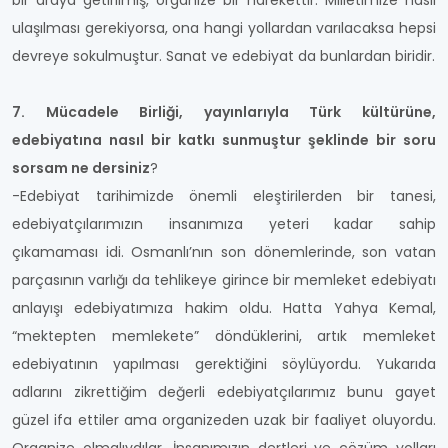
bir araya getirilmiş, organize bir harekettir. Milletimize nasıl
ulaşılması gerekiyorsa, ona hangi yollardan varılacaksa hepsi
devreye sokulmuştur. Sanat ve edebiyat da bunlardan biridir.
7. Mücadele Birliği, yayınlarıyla Türk kültürüne,
edebiyatına nasıl bir katkı sunmuştur şeklinde bir soru
sorsam ne dersiniz
?
-Edebiyat tarihimizde önemli eleştirilerden bir tanesi,
edebiyatçılarımızın insanımıza yeteri kadar sahip
çıkamaması idi. Osmanlı’nın son dönemlerinde, son vatan
parçasının varlığı da tehlikeye girince bir memleket edebiyatı
anlayışı edebiyatımıza hakim oldu. Hatta Yahya Kemal,
“mektepten memlekete” döndüklerini, artık memleket
edebiyatının yapılması gerektiğini söylüyordu. Yukarıda
adlarını zikrettiğim değerli edebiyatçılarımız bunu gayet
güzel ifa ettiler ama organizeden uzak bir faaliyet oluyordu.