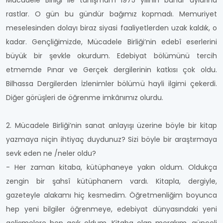
Mücadele Birliği ile tanışmam 1975 yılının bahar aylarına
rastlar. O gün bu gündür bağımız kopmadı. Memuriyet
meselesinden dolayı biraz siyasi faaliyetlerden uzak kaldık, o
kadar. Gençliğimizde, Mücadele Birliği’nin edebî eserlerini
büyük bir şevkle okurdum. Edebiyat bölümünü tercih
etmemde Pınar ve Gerçek dergilerinin katkısı çok oldu.
Bilhassa Dergilerden İzlenimler bölümü hayli ilgimi çekerdi.
Diğer görüşleri de öğrenme imkânımız olurdu.
2. Mücadele Birliği’nin sanat anlayışı üzerine böyle bir kitap
yazmaya niçin ihtiyaç duydunuz? Sizi böyle bir araştırmaya
sevk eden ne /neler oldu?
- Her zaman kitaba, kütüphaneye yakın oldum. Oldukça
zengin bir şahsî kütüphanem vardı. Kitapla, dergiyle,
gazeteyle alakamı hiç kesmedim. Öğretmenliğim boyunca
hep yeni bilgiler öğrenmeye, edebiyat dünyasındaki yeni