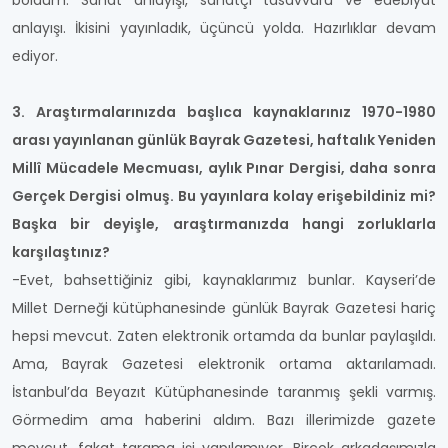
böldüm: Sanat anlayışı, sanatçı tasavvuru ve edebiyat
anlayışı. İkisini yayınladık, üçüncü yolda. Hazırlıklar devam
ediyor.
3. Araştırmalarınızda başlıca kaynaklarınız 1970-1980
arası yayınlanan günlük Bayrak Gazetesi, haftalık Yeniden
Millî Mücadele Mecmuası, aylık Pınar Dergisi, daha sonra
Gerçek Dergisi olmuş. Bu yayınlara kolay erişebildiniz mi?
Başka bir deyişle, araştırmanızda hangi zorluklarla
karşılaştınız?
-Evet, bahsettiğiniz gibi, kaynaklarımız bunlar. Kayseri’de
Millet Derneği kütüphanesinde günlük Bayrak Gazetesi hariç
hepsi mevcut. Zaten elektronik ortamda da bunlar paylaşıldı.
Ama, Bayrak Gazetesi elektronik ortama aktarılamadı.
İstanbul’da Beyazıt Kütüphanesinde taranmış şekli varmış.
Görmedim ama haberini aldım. Bazı illerimizde gazete