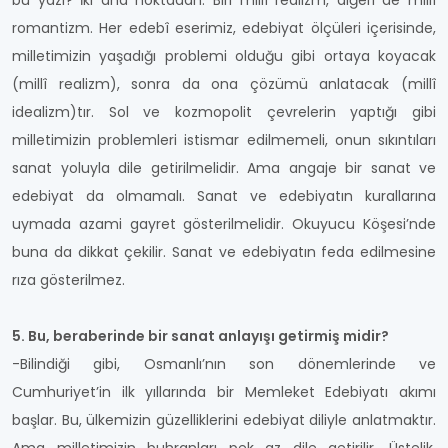
bu yazı? İki ana noktadan. Biri millî realizm, diğeri de millî
romantizm. Her edebî eserimiz, edebiyat ölçüleri içerisinde,
milletimizin yaşadığı problemi olduğu gibi ortaya koyacak
(millî realizm), sonra da ona çözümü anlatacak (millî
idealizm)tır. Sol ve kozmopolit çevrelerin yaptığı gibi
milletimizin problemleri istismar edilmemeli, onun sıkıntıları
sanat yoluyla dile getirilmelidir. Ama angaje bir sanat ve
edebiyat da olmamalı. Sanat ve edebiyatın kurallarına
uymada azami gayret gösterilmelidir. Okuyucu Köşesi’nde
buna da dikkat çekilir. Sanat ve edebiyatın feda edilmesine
rıza gösterilmez.
5. Bu, beraberinde bir sanat anlayışı getirmiş midir?
-Bilindiği gibi, Osmanlı’nın son dönemlerinde ve
Cumhuriyet’in ilk yıllarında bir Memleket Edebiyatı akımı
başlar. Bu, ülkemizin güzelliklerini edebiyat diliyle anlatmaktır.