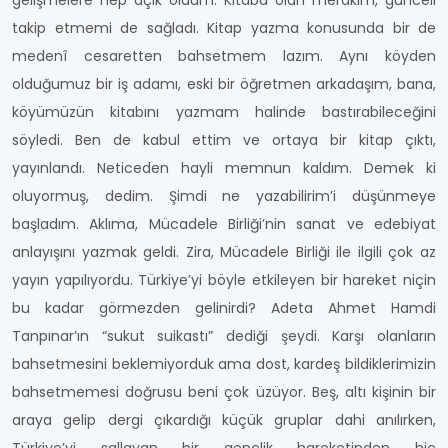
gelişmelere hep açık oldum. Kitaba olan merakım, günceli
takip etmemi de sağladı. Kitap yazma konusunda bir de
medenî cesaretten bahsetmem lazım. Aynı köyden
olduğumuz bir iş adamı, eski bir öğretmen arkadaşım, bana,
köyümüzün kitabını yazmam halinde bastırabileceğini
söyledi. Ben de kabul ettim ve ortaya bir kitap çıktı,
yayınlandı. Neticeden hayli memnun kaldım. Demek ki
oluyormuş, dedim. Şimdi ne yazabilirim’i düşünmeye
başladım. Aklıma, Mücadele Birliği’nin sanat ve edebiyat
anlayışını yazmak geldi. Zira, Mücadele Birliği ile ilgili çok az
yayın yapılıyordu. Türkiye’yi böyle etkileyen bir hareket niçin
bu kadar görmezden gelinirdi? Adeta Ahmet Hamdi
Tanpınar’ın “sukut suikastı” dediği şeydi. Karşı olanların
bahsetmesini beklemiyorduk ama dost, kardeş bildiklerimizin
bahsetmemesi doğrusu beni çok üzüyor. Beş, altı kişinin bir
araya gelip dergi çıkardığı küçük gruplar dahi anılırken,