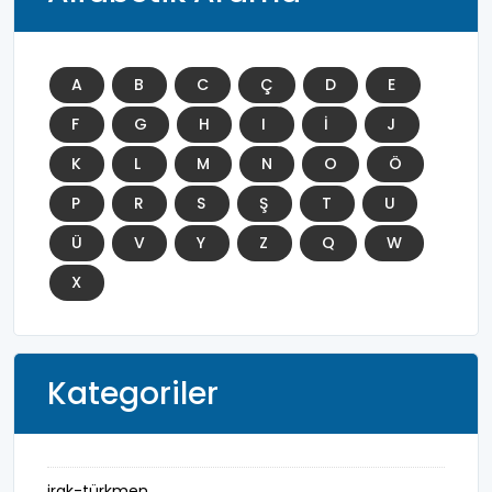
A
B
C
Ç
D
E
F
G
H
I
İ
J
K
L
M
N
O
Ö
P
R
S
Ş
T
U
Ü
V
Y
Z
Q
W
X
Kategoriler
irak-türkmen