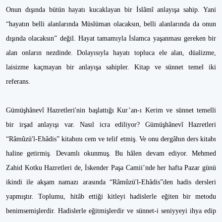
Onun dışında bütün hayatı kucaklayan bir İslâmî anlayışa sahip. Yani
“hayatın belli alanlarında Müslüman olacaksın, belli alanlarında da onun
dışında olacaksın” değil. Hayat tamamıyla İslamca yaşanması gereken bir
alan onların nezdinde. Dolayısıyla hayatı topluca ele alan, düalizme,
laisizme kaçmayan bir anlayışa sahipler. Kitap ve sünnet temel iki
referans.
Gümüşhânevî Hazretleri'nin başlattığı Kur’an-ı Kerim ve sünnet temelli
bir irşad anlayışı var. Nasıl icra ediliyor? Gümüşhânevî Hazretleri
“Râmûzü'l-Ehâdis” kitabını cem ve telif etmiş. Ve onu dergâhın ders kitabı
haline getirmiş. Devamlı okunmuş. Bu hâlen devam ediyor. Mehmed
Zahid Kotku Hazretleri de, İskender Paşa Camii’nde her hafta Pazar günü
ikindi ile akşam namazı arasında “Râmûzü'l-Ehâdis”den hadis dersleri
yapmıştır. Toplumu, hitâb ettiği kitleyi hadislerle eğiten bir metodu
benimsemişlerdir. Hadislerle eğitmişlerdir ve sünnet-i seniyyeyi ihya edip