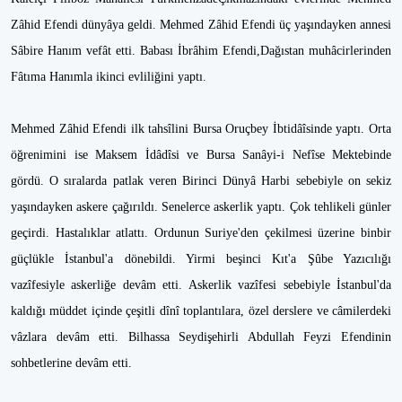
Zâhid Efendi dünyâya geldi. Mehmed Zâhid Efendi üç yaşındayken annesi
Sâbire Hanım vefât etti. Babası İbrâhim Efendi,Dağıstan muhâcirlerinden
Fâtıma Hanımla ikinci evliliğini yaptı.
Mehmed Zâhid Efendi ilk tahsîlini Bursa Oruçbey İbtidâîsinde yaptı. Orta
öğrenimini ise Maksem İdâdîsi ve Bursa Sanâyi-i Nefîse Mektebinde
gördü. O sıralarda patlak veren Birinci Dünyâ Harbi sebebiyle on sekiz
yaşındayken askere çağırıldı. Senelerce askerlik yaptı. Çok tehlikeli günler
geçirdi. Hastalıklar atlattı. Ordunun Suriye'den çekilmesi üzerine binbir
güçlükle İstanbul'a dönebildi. Yirmi beşinci Kıt'a Şûbe Yazıcılığı
vazîfesiyle askerliğe devâm etti. Askerlik vazîfesi sebebiyle İstanbul'da
kaldığı müddet içinde çeşitli dînî toplantılara, özel derslere ve câmilerdeki
vâzlara devâm etti. Bilhassa Seydişehirli Abdullah Feyzi Efendinin
sohbetlerine devâm etti.