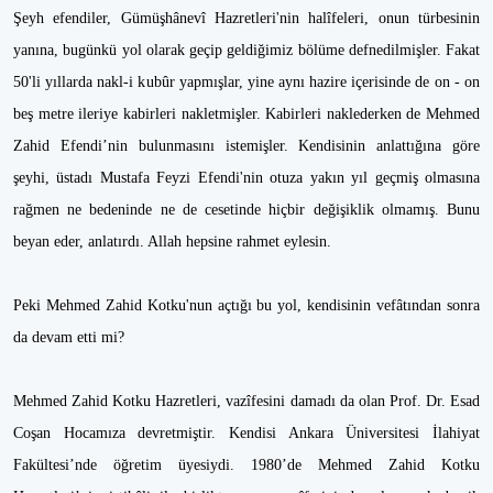
Şeyh efendiler, Gümüşhânevî Hazretleri'nin halîfeleri, onun türbesinin
yanına, bugünkü yol olarak geçip geldiğimiz bölüme defnedilmişler. Fakat
50'li yıllarda nakl-i kubûr yapmışlar, yine aynı hazire içerisinde de on - on
beş metre ileriye kabirleri nakletmişler. Kabirleri naklederken de Mehmed
Zahid Efendi’nin bulunmasını istemişler. Kendisinin anlattığına göre
şeyhi, üstadı Mustafa Feyzi Efendi'nin otuza yakın yıl geçmiş olmasına
rağmen ne bedeninde ne de cesetinde hiçbir değişiklik olmamış. Bunu
beyan eder, anlatırdı. Allah hepsine rahmet eylesin.
Peki Mehmed Zahid Kotku'nun açtığı bu yol, kendisinin vefâtından sonra
da devam etti mi?
Mehmed Zahid Kotku Hazretleri, vazîfesini damadı da olan Prof. Dr. Esad
Coşan Hocamıza devretmiştir. Kendisi Ankara Üniversitesi İlahiyat
Fakültesi’nde öğretim üyesiydi. 1980’de Mehmed Zahid Kotku