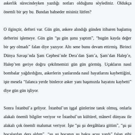
askerlik sürecindeyken yazdığı notları olduğunu söylediniz. Oldukça
önemli bir şey bu. Bundan bahseder misiniz lütfen?
O ilginçtir, defteri var. Gün gün, askere alındığı günden itibaren başlamış
defterini işlemeye. Gün gün “şu gün şunu yaptım”, “bugün kayda değer
bir şey olmadı” falan diye yazıyor. Altı sene bunu devam ettirmiş. Birinci
Dünya Savaşı’nda Şam Cephesi’nde Dera’dan Şam’a, Şam’dan Halep’e,
Halep’ten geriye doğru çekilmemizi gün gün görmüş. Uçakların nasıl
bombalar yağdırdığını, askerlerin yanlarında nasıl hayatlarını kaybettiğini,
işte mesela “falanca yerde binlerce asker yanı başımızda hayatını kaybetti”
diye gün gün işliyor.
Sonra İstanbul’a geliyor. İstanbul’un işgal günlerine tanık olmuş, onlarla
alakalı önemli bilgiler veriyor ve İstanbul’un kültürel, mânevî dünyası ile
alakalı çok önemli malumat veriyor. İşte “şu şu dergâhlara gittim”, “şu şu
hocalardan ders aldım”, “şu şu hocanın şu bakış açısı vardı” falan gibi