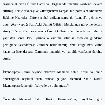
arasında Bursa'da Üftâde Camii ve Dergâhı'nda imamlık vazifesini devam
ettirmiş. Tekke arkadaşı ve Gümüşhânevî Dergâhı'nın postnişini Abdulaziz
Bekkine Hazretleri âhirete irtihal ettikten sonra da İstanbul'a gelmiş ve
onun görev yaptığı Fatih'teki Ümmü Gülsüm Mescidi'nde görevine devam
etmiş. 1952 - 58 yılları arasında Ümmü Gülsüm Camii'nde bu vazifelerini
yaptıktan sonra 1958 yılında o caminin istimlak meselesi gündeme
geldiğinde İskenderpaşa Camii'ne naklolunmuş. Vefat ettiği 1980 yılına
kadar da İskenderpaşa Camii'nde imamlık ve hatiplik vazifesini deruhte
etmiş.
İskenderpaşa Camii deyince aklımıza Mehmed Zahid Kotku ve onun
önderliğinde teşekkül eden cemaat geliyor. Mehmed Zahid Kotku
İskenderpaşa'da ne gibi faaliyetlerde bulunmuştu?
Öncelikle Mehmed Zahid Kotku Hazretleri'nin, büyükleri gibi