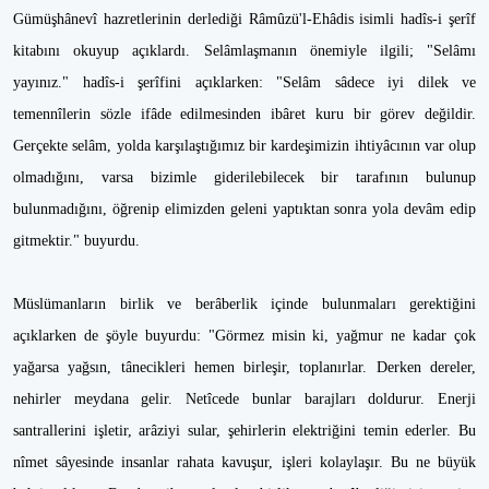
Gümüşhânevî hazretlerinin derlediği Râmûzü'l-Ehâdis isimli hadîs-i şerîf
kitabını okuyup açıklardı. Selâmlaşmanın önemiyle ilgili; "Selâmı
yayınız." hadîs-i şerîfini açıklarken: "Selâm sâdece iyi dilek ve
temennîlerin sözle ifâde edilmesinden ibâret kuru bir görev değildir.
Gerçekte selâm, yolda karşılaştığımız bir kardeşimizin ihtiyâcının var olup
olmadığını, varsa bizimle giderilebilecek bir tarafının bulunup
bulunmadığını, öğrenip elimizden geleni yaptıktan sonra yola devâm edip
gitmektir." buyurdu.
Müslümanların birlik ve berâberlik içinde bulunmaları gerektiğini
açıklarken de şöyle buyurdu: "Görmez misin ki, yağmur ne kadar çok
yağarsa yağsın, tânecikleri hemen birleşir, toplanırlar. Derken dereler,
nehirler meydana gelir. Netîcede bunlar barajları doldurur. Enerji
santrallerini işletir, arâziyi sular, şehirlerin elektriğini temin ederler. Bu
nîmet sâyesinde insanlar rahata kavuşur, işleri kolaylaşır. Bu ne büyük