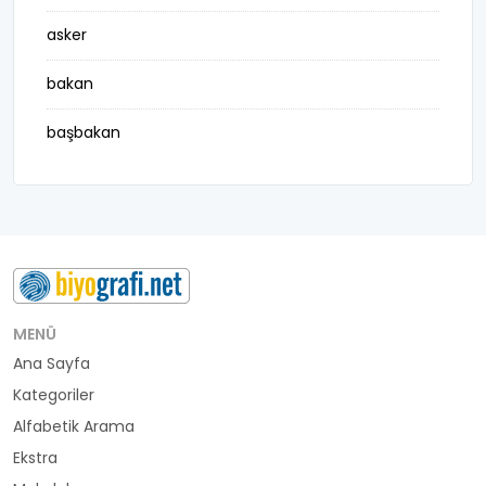
asker
bakan
başbakan
belediye başkanı
besteci
buluş
bürokrat
MENÜ
Ana Sayfa
büyükelçi
Kategoriler
cumhurbaşkanı
Alfabetik Arama
Ekstra
denizci