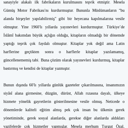
sanayiyle alakalı ilk fabrikaların kurulmasını teşvik etmiştir. Mesela
Gümüş Motor Fabrikası'nı kurdurmuştur. Bununla Müslümanların “bu
alanda birşeyler yapılabilirmiş” gibi bir heyecana kapılmalarına vesile
olmuştur. Yine 1960'lı yıllarda yayınevleri kurdurmuştur. Türkiye’de
İslâmî bakımdan büyük açlığın olduğu, kitapların olmadığı bir dönemde
yaptığı teşvik çok faydalı olmuştur. Kitaplar yok değil ama Latin
harflerine geçtikten sonra o harflerle kitaplar yazılamamış,
güncellenememiş tabi. Buna çözüm olarak yayınevleri kurdurmuş, kitaplar
bastırmış ve kendisi de kitaplar yazmıştır.
Bunun dışında 60'lı yıllarda günlük gazeteler çıkarılmasına, insanımızın
siyâsî alana girmesine, düzgün, dürüst, Allah rızasına dayalı, ülkeye
hizmete yönelik gayretlerin gösterilmesine vesile olmuş. Neticede o
dönemlerde kaliteli eğitim almış pek çok insan bu ülkenin gerek
yönetiminde, gerek sosyal alanlarda, gerekse diğer alanlarda aldıkları
vazifelerde çok hizmetler yapmışlar. Mesela merhum Turgut Özal,