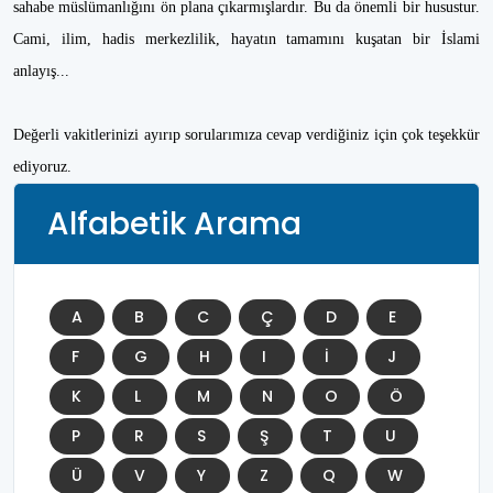
sahabe müslümanlığını ön plana çıkarmışlardır. Bu da önemli bir husustur.
Cami, ilim, hadis merkezlilik, hayatın tamamını kuşatan bir İslami
anlayış...
Değerli vakitlerinizi ayırıp sorularımıza cevap verdiğiniz için çok teşekkür
ediyoruz.
Alfabetik Arama
A
B
C
Ç
D
E
F
G
H
I
İ
J
K
L
M
N
O
Ö
P
R
S
Ş
T
U
Ü
V
Y
Z
Q
W