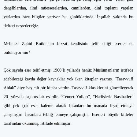
dergâhlardan, ilmî müesseselerden, camilerden, dinî toplantı yapılan
yerlerden bize bilgiler veriyor bu günlüklerinde. İnşallah yakında bu
defteri neşredeceğiz.
Mehmed Zahid Kotku'nun bizzat kendisinin telif ettiği eserler de
bulunuyor mu?
Çok sayıda eser telif etmiş. 1960’lı yıllarda henüz Müslümanların istifade
edebileceği kayda değer kaynaklar yok iken kitaplar yazmış. “Tasavvufî
Ahlak” diye beş cilt bir kitabı vardır. Tasavvuf klasiklerini güncelleyerek
20. yüzyıla taşımış bir eserdir. “Cennet Yolları”, “Hadislerle Nasihatler”
gibi pek çok eser kaleme alarak insanları bu manada irşad etmeye
çalışmıştır. İnsanlara tebliğ etmeye çalışmıştır. Eserleri büyük kitleler
tarafından okunmuş, istifade edilmiştir.