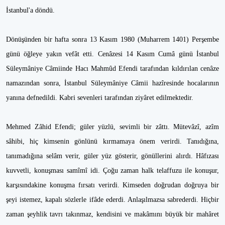
İstanbul'a döndü.
Dönüşünden bir hafta sonra 13 Kasım 1980 (Muharrem 1401) Perşembe
günü öğleye yakın vefât etti. Cenâzesi 14 Kasım Cumâ günü İstanbul
Süleymâniye Câmiinde Hacı Mahmûd Efendi tarafından kıldırılan cenâze
namazından sonra, İstanbul Süleymâniye Câmii hazîresinde hocalarının
yanına defnedildi. Kabri sevenleri tarafından ziyâret edilmektedir.
Mehmed Zâhid Efendi; güler yüzlü, sevimli bir zâttı. Mütevâzî, azîm
sâhibi, hiç kimsenin gönlünü kırmamaya önem verirdi. Tanıdığına,
tanımadığına selâm verir, güler yüz gösterir, gönüllerini alırdı. Hâfızası
kuvvetli, konuşması samîmî idi. Çoğu zaman halk telaffuzu ile konuşur,
karşısındakine konuşma fırsatı verirdi. Kimseden doğrudan doğruya bir
şeyi istemez, kapalı sözlerle ifâde ederdi. Anlaşılmazsa sabrederdi. Hiçbir
zaman şeyhlik tavrı takınmaz, kendisini ve makâmını büyük bir mahâret