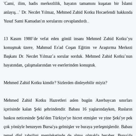
'Cami, ilim, hadis merkezlilik, hayatın tamamını kuşatan bir İslami
anlayış...' Dr. Necdet Yılmaz, Mehmed Zahid Kotku Hocaefendi hakkında
Yusuf Sami Kamadan'ın sorularını cevaplandırdı..
13 Kasım 1980’de vefat eden gönül insanı Mehmed Zahid Kotku’yu
konuşmak üzere, Mahmud Es'ad Coşan Eğitim ve Araştırma Merkezi
Başkanı Dr. Necdet Yılmaz’a sorular sorduk. Mehmed Zahid Kotku’nun
hayatından, çalışmalarından ve eserlerinden konuştuk.
Mehmed Zahid Kotku kimdir? Sizlerden dinleyebilir miyiz?
Mehmed Zahid Kotku Hazretleri aslen bugün Azerbaycan sınırları
içerisinde kalan Şeki şehrindendir. Babası 16 yaşlarındayken, Rusların
baskısı neticesinde Şeki'den Türkiye'ye hicret etmişler ve yine Şeki'ye pek
çok yönüyle benzeyen Bursa'ya gelmişler ve buraya yerleşmişlerdir. Babası
temel dînî tahsilini memleketinde de almış olmakla beraber, Bursa'da