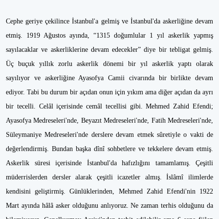
Cephe geriye çekilince İstanbul'a gelmiş ve İstanbul'da askerliğine devam
etmiş. 1919 Ağustos ayında, “1315 doğumlular 1 yıl askerlik yapmış
sayılacaklar ve askerliklerine devam edecekler” diye bir tebligat gelmiş.
Üç buçuk yıllık zorlu askerlik dönemi bir yıl askerlik yaptı olarak
sayılıyor ve askerliğine Ayasofya Camii civarında bir birlikte devam
ediyor. Tabi bu durum bir açıdan onun için yıkım ama diğer açıdan da ayrı
bir tecelli. Celâl içerisinde cemâl tecellisi gibi. Mehmed Zahid Efendi;
Ayasofya Medreseleri'nde, Beyazıt Medreseleri'nde, Fatih Medreseleri'nde,
Süleymaniye Medreseleri'nde derslere devam etmek sûretiyle o vakti de
değerlendirmiş. Bundan başka dînî sohbetlere ve tekkelere devam etmiş.
Askerlik süresi içerisinde İstanbul'da hafızlığını tamamlamış. Çeşitli
müderrislerden dersler alarak çeşitli icazetler almış. İslâmî ilimlerde
kendisini geliştirmiş. Günlüklerinden, Mehmed Zahid Efendi'nin 1922
Mart ayında hâlâ asker olduğunu anlıyoruz. Ne zaman terhis olduğunu da