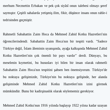
merhum Necmettin Erbakan ve pek çok siyâsî onun talebesi olmayı şeref
saymıştır. Çeşitli sahalarda yetişmiş ilim, fikir, düşünce insanı onun rahle-i
tedrisinden geçmiştir.
Rahmetli Sabahattin Zaim Hoca da Mehmed Zahid Kotku Hazretleri'nin
öğrencilerindendi. Sabahattin Zaim Hoca'nın bir tespiti vardı. “Sadece
Türkiye değil, İslam âleminin uyanışında, ayağa kalkışında Mehmed Zahid
Kotku Hazretleri'nin çok önemli bir payı vardır” derdi. Dünyayı, bu
meselenin kıymetini, bu hususları iyi bilen bir insan olarak rahmetli
Sabahattin Zaim Hoca'nın tespitini şahsen ben önemsiyorum. Türkiye'de
bu noktaya gelişimizde, Türkiye'nin bu noktaya gelişinde, her alanda
gelişiminde Mehmed Zahid Kotku Hazretleri'nin izini görmek
mümkündür. Bunu bir kadirşinaslık olarak söylememiz gerekiyor.
Mehmed Zahid Kotku'nun 1916 yılında başlayıp 1922 yılına kadar uzayan