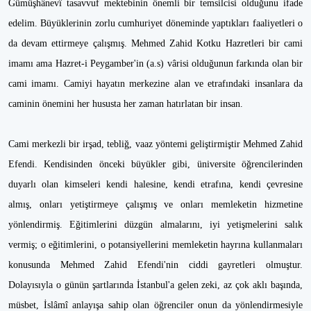
Gümüşhânevî tasavvuf mektebinin önemli bir temsilcisi olduğunu ifade
edelim. Büyüklerinin zorlu cumhuriyet döneminde yaptıkları faaliyetleri o
da devam ettirmeye çalışmış. Mehmed Zahid Kotku Hazretleri bir cami
imamı ama Hazret-i Peygamber'in (a.s) vârisi olduğunun farkında olan bir
cami imamı. Camiyi hayatın merkezine alan ve etrafındaki insanlara da
caminin önemini her hususta her zaman hatırlatan bir insan.
Cami merkezli bir irşad, tebliğ, vaaz yöntemi geliştirmiştir Mehmed Zahid
Efendi. Kendisinden önceki büyükler gibi, üniversite öğrencilerinden
duyarlı olan kimseleri kendi halesine, kendi etrafına, kendi çevresine
almış, onları yetiştirmeye çalışmış ve onları memleketin hizmetine
yönlendirmiş. Eğitimlerini düzgün almalarını, iyi yetişmelerini salık
vermiş; o eğitimlerini, o potansiyellerini memleketin hayrına kullanmaları
konusunda Mehmed Zahid Efendi'nin ciddi gayretleri olmuştur.
Dolayısıyla o günün şartlarında İstanbul'a gelen zeki, az çok aklı başında,
müsbet, İslâmî anlayışa sahip olan öğrenciler onun da yönlendirmesiyle