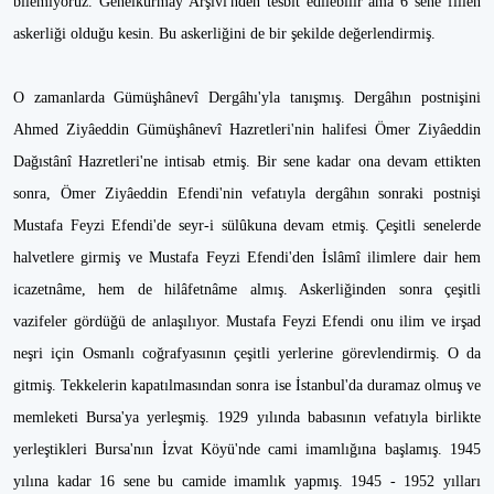
bilemiyoruz. Genelkurmay Arşivi'nden tesbit edilebilir ama 6 sene fiilen
askerliği olduğu kesin. Bu askerliğini de bir şekilde değerlendirmiş.
O zamanlarda Gümüşhânevî Dergâhı'yla tanışmış. Dergâhın postnişini
Ahmed Ziyâeddin Gümüşhânevî Hazretleri'nin halifesi Ömer Ziyâeddin
Dağıstânî Hazretleri'ne intisab etmiş. Bir sene kadar ona devam ettikten
sonra, Ömer Ziyâeddin Efendi'nin vefatıyla dergâhın sonraki postnişi
Mustafa Feyzi Efendi'de seyr-i sülûkuna devam etmiş. Çeşitli senelerde
halvetlere girmiş ve Mustafa Feyzi Efendi'den İslâmî ilimlere dair hem
icazetnâme, hem de hilâfetnâme almış. Askerliğinden sonra çeşitli
vazifeler gördüğü de anlaşılıyor. Mustafa Feyzi Efendi onu ilim ve irşad
neşri için Osmanlı coğrafyasının çeşitli yerlerine görevlendirmiş. O da
gitmiş. Tekkelerin kapatılmasından sonra ise İstanbul'da duramaz olmuş ve
memleketi Bursa'ya yerleşmiş. 1929 yılında babasının vefatıyla birlikte
yerleştikleri Bursa'nın İzvat Köyü'nde cami imamlığına başlamış. 1945
yılına kadar 16 sene bu camide imamlık yapmış. 1945 - 1952 yılları