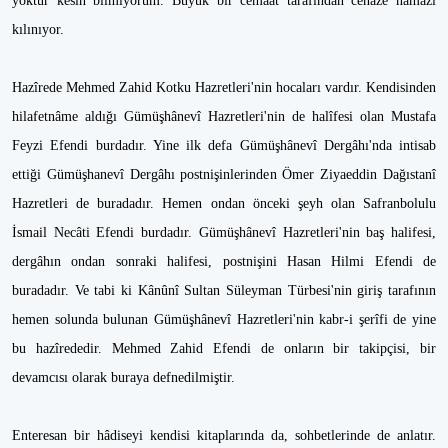
yoktur kesin bilmiyorum. Büyük bir cemaat tarafından cenaze namazı
kılınıyor.
Hazîrede Mehmed Zahid Kotku Hazretleri'nin hocaları vardır. Kendisinden
hilafetnâme aldığı Gümüşhânevî Hazretleri'nin de halîfesi olan Mustafa
Feyzi Efendi burdadır. Yine ilk defa Gümüşhânevî Dergâhı'nda intisab
ettiği Gümüşhanevî Dergâhı postnişinlerinden Ömer Ziyaeddin Dağıstanî
Hazretleri de buradadır. Hemen ondan önceki şeyh olan Safranbolulu
İsmail Necâti Efendi burdadır. Gümüşhânevî Hazretleri'nin baş halifesi,
dergâhın ondan sonraki halifesi, postnişini Hasan Hilmi Efendi de
buradadır. Ve tabi ki Kânûnî Sultan Süleyman Türbesi'nin giriş tarafının
hemen solunda bulunan Gümüşhânevî Hazretleri'nin kabr-i şerîfi de yine
bu hazîrededir. Mehmed Zahid Efendi de onların bir takipçisi, bir
devamcısı olarak buraya defnedilmiştir.
Enteresan bir hâdiseyi kendisi kitaplarında da, sohbetlerinde de anlatır.