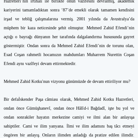
Hazretleri’nin irtihâli ile birlikte onun vazîfesini devralmış, akademik
kariyerini tamamladıktan sonra ‘87’de emekli olarak tamamen kendisini
irşad ve tebliğ çalışmalarına vermiş. 2001 yılında da Avustralya’da
müphem bir kaza neticesinde şehit olmuştur. Mehmed Zahid Efendi’nin
açtığı o bayrağı dünyanın her tarafında dalgalandırma hususunda gayret
göstermiştir. Ondan sonra da Mehmed Zahid Efendi’nin de torunu olan,
Esad Coşan rahmetli hocamızın mahdumları Muharrem Nurettin Coşan
Efendi aynı vazîfeyi devam ettirmektedir.
Mehmed Zahid Kotku'nun vizyonu günümüzde de devam ettiriliyor mu?
Bir defaİskender Paşa câmiası olarak, Mehmed Zahid Kotku Hazretleri,
ondan önce Gümüşhanevî, ondan önce Hâlîd-i Bağdadî, işte bu yol ve
ondan sonrakiler hayatın merkezine camiyi ve ilmi alan bir anlayışa
sahiptiler. Cami ve ilim yanyana. İlmi ve ilim adamını baş tâcı etmeyi
öngören bir anlayış. Onların ilimden anladığı da pratize edilen ilimdir.