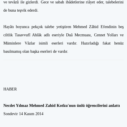
ve tevâzû ile gizlerdi. Gece ve sabah ibâdetlerine riâyet eder, talebelerini
de buna teşvik ederdi.
Hayâtı boyunca pekçok talebe yetiştiren Mehmed Zâhid Efendinin beş
ciltlik Tasavvufî Ahlâk adlı eseriyle Duâ Mecmuası, Cennet Yolları ve
Müminlere Vâzlar isimli eserleri vardır. Hazırladığı fakat henüz
basılmamış olan başka eserleri de vardır.
HABER
Necdet Yılmaz Mehmed Zahid Kotku'nun ünlü öğrencilerini anlattı
Sondevir 14 Kasım 2014