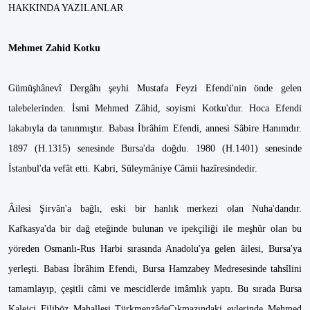
HAKKINDA YAZILANLAR
Mehmet Zahid Kotku
Gümüşhânevî Dergâhı şeyhi Mustafa Feyzi Efendi'nin önde gelen
talebelerinden. İsmi Mehmed Zâhid, soyismi Kotku'dur. Hoca Efendi
lakabıyla da tanınmıştır. Babası İbrâhim Efendi, annesi Sâbire Hanımdır.
1897 (H.1315) senesinde Bursa'da doğdu. 1980 (H.1401) senesinde
İstanbul'da vefât etti. Kabri, Süleymâniye Câmii hazîresindedir.
Âilesi Şirvân'a bağlı, eski bir hanlık merkezi olan Nuha'dandır.
Kafkasya'da bir dağ eteğinde bulunan ve ipekçiliği ile meşhûr olan bu
yöreden Osmanlı-Rus Harbi sırasında Anadolu'ya gelen âilesi, Bursa'ya
yerleşti. Babası İbrâhim Efendi, Bursa Hamzabey Medresesinde tahsîlini
tamamlayıp, çeşitli câmi ve mescidlerde imâmlık yaptı. Bu sırada Bursa
Kaleiçi Filiböz Mahallesi TürkmenzâdeÇıkmazındaki evlerinde Mehmed