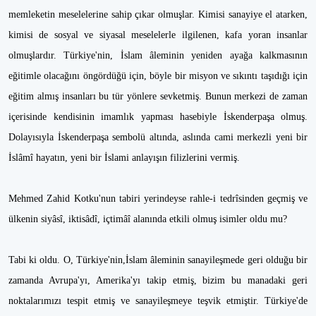
memleketin meselelerine sahip çıkar olmuşlar. Kimisi sanayiye el atarken,
kimisi de sosyal ve siyasal meselelerle ilgilenen, kafa yoran insanlar
olmuşlardır. Türkiye'nin, İslam âleminin yeniden ayağa kalkmasının
eğitimle olacağını öngördüğü için, böyle bir misyon ve sıkıntı taşıdığı için
eğitim almış insanları bu tür yönlere sevketmiş. Bunun merkezi de zaman
içerisinde kendisinin imamlık yapması hasebiyle İskenderpaşa olmuş.
Dolayısıyla İskenderpaşa sembolü altında, aslında cami merkezli yeni bir
İslâmî hayatın, yeni bir İslami anlayışın filizlerini vermiş.
Mehmed Zahid Kotku'nun tabiri yerindeyse rahle-i tedrîsinden geçmiş ve
ülkenin siyâsî, iktisâdî, içtimâî alanında etkili olmuş isimler oldu mu?
Tabi ki oldu. O, Türkiye'nin,İslam âleminin sanayileşmede geri olduğu bir
zamanda Avrupa'yı, Amerika'yı takip etmiş, bizim bu manadaki geri
noktalarımızı tespit etmiş ve sanayileşmeye teşvik etmiştir. Türkiye'de