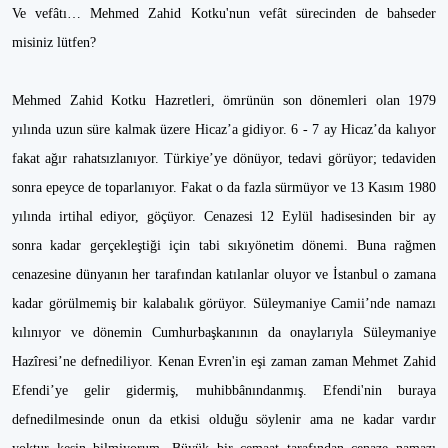
Ve vefâtı… Mehmed Zahid Kotku'nun vefât sürecinden de bahseder
misiniz lütfen?
Mehmed Zahid Kotku Hazretleri, ömrünün son dönemleri olan 1979
yılında uzun süre kalmak üzere Hicaz’a gidiyor. 6 - 7 ay Hicaz’da kalıyor
fakat ağır rahatsızlanıyor. Türkiye’ye dönüyor, tedavi görüyor; tedaviden
sonra epeyce de toparlanıyor. Fakat o da fazla sürmüyor ve 13 Kasım 1980
yılında irtihal ediyor, göçüyor. Cenazesi 12 Eylül hadisesinden bir ay
sonra kadar gerçekleştiği için tabi sıkıyönetim dönemi. Buna rağmen
cenazesine dünyanın her tarafından katılanlar oluyor ve İstanbul o zamana
kadar görülmemiş bir kalabalık görüyor. Süleymaniye Camii’nde namazı
kılınıyor ve dönemin Cumhurbaşkanının da onaylarıyla Süleymaniye
Hazîresi’ne defnediliyor. Kenan Evren'in eşi zaman zaman Mehmet Zahid
Efendi’ye gelir gidermiş, muhibbânındanmış. Efendi'nin buraya
defnedilmesinde onun da etkisi olduğu söylenir ama ne kadar vardır