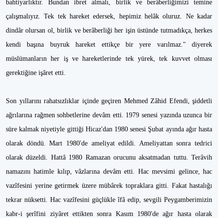
bahtiyarlıktır. Bundan ibret almalı, birlik ve berâberliğimizi temine
çalışmalıyız. Tek tek hareket edersek, hepimiz helâk oluruz. Ne kadar
dindâr olursan ol, birlik ve berâberliği her işin üstünde tutmadıkça, herkes
kendi başına buyruk hareket ettikçe bir yere varılmaz." diyerek
müslümanların her iş ve hareketlerinde tek yürek, tek kuvvet olması
gerektiğine işâret etti.
Son yıllarını rahatsızlıklar içinde geçiren Mehmed Zâhid Efendi, şiddetli
ağrılarına rağmen sohbetlerine devâm etti. 1979 senesi yazında uzunca bir
süre kalmak niyetiyle gittiği Hicaz'dan 1980 senesi Şubat ayında ağır hasta
olarak döndü. Mart 1980'de ameliyat edildi. Ameliyattan sonra tedrici
olarak düzeldi. Hattâ 1980 Ramazan orucunu aksatmadan tuttu. Terâvih
namazını hatimle kılıp, vâzlarına devâm etti. Hac mevsimi gelince, hac
vazîfesini yerine getirmek üzere mübârek topraklara gitti. Fakat hastalığı
tekrar nüksetti. Hac vazîfesini güçlükle îfâ edip, sevgili Peygamberimizin
kabr-i şerîfini ziyâret ettikten sonra Kasım 1980'de ağır hasta olarak