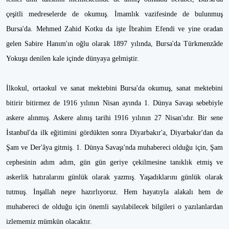
çeşitli medreselerde de okumuş. İmamlık vazifesinde de bulunmuş
Bursa'da. Mehmed Zahid Kotku da işte İbrahim Efendi ve yine oradan
gelen Sabire Hanım'ın oğlu olarak 1897 yılında, Bursa'da Türkmenzâde
Yokuşu denilen kale içinde dünyaya gelmiştir.
İlkokul, ortaokul ve sanat mektebini Bursa'da okumuş, sanat mektebini
bitirir bitirmez de 1916 yılının Nisan ayında 1. Dünya Savaşı sebebiyle
askere alınmış. Askere alınış tarihi 1916 yılının 27 Nisan'ıdır. Bir sene
İstanbul'da ilk eğitimini gördükten sonra Diyarbakır'a, Diyarbakır'dan da
Şam ve Der'âya gitmiş. 1. Dünya Savaşı'nda muhabereci olduğu için, Şam
cephesinin adım adım, gün gün geriye çekilmesine tanıklık etmiş ve
askerlik hatıralarını günlük olarak yazmış. Yaşadıklarını günlük olarak
tutmuş. İnşallah neşre hazırlıyoruz. Hem hayatıyla alakalı hem de
muhabereci de olduğu için önemli sayılabilecek bilgileri o yazılanlardan
izlememiz mümkün olacaktır.