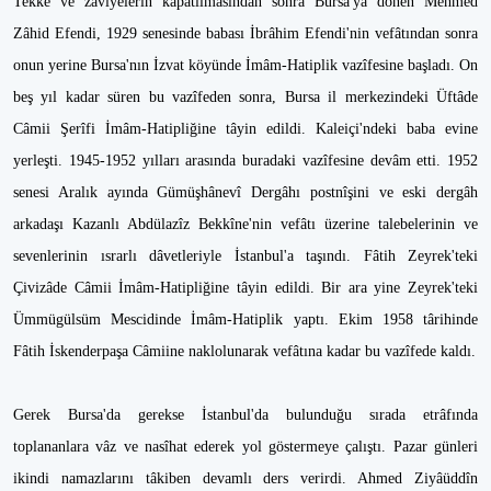
Tekke ve zâviyelerin kapatılmasından sonra Bursa'ya dönen Mehmed
Zâhid Efendi, 1929 senesinde babası İbrâhim Efendi'nin vefâtından sonra
onun yerine Bursa'nın İzvat köyünde İmâm-Hatiplik vazîfesine başladı. On
beş yıl kadar süren bu vazîfeden sonra, Bursa il merkezindeki Üftâde
Câmii Şerîfi İmâm-Hatipliğine tâyin edildi. Kaleiçi'ndeki baba evine
yerleşti. 1945-1952 yılları arasında buradaki vazîfesine devâm etti. 1952
senesi Aralık ayında Gümüşhânevî Dergâhı postnîşini ve eski dergâh
arkadaşı Kazanlı Abdülazîz Bekkîne'nin vefâtı üzerine talebelerinin ve
sevenlerinin ısrarlı dâvetleriyle İstanbul'a taşındı. Fâtih Zeyrek'teki
Çivizâde Câmii İmâm-Hatipliğine tâyin edildi. Bir ara yine Zeyrek'teki
Ümmügülsüm Mescidinde İmâm-Hatiplik yaptı. Ekim 1958 târihinde
Fâtih İskenderpaşa Câmiine naklolunarak vefâtına kadar bu vazîfede kaldı.
Gerek Bursa'da gerekse İstanbul'da bulunduğu sırada etrâfında
toplananlara vâz ve nasîhat ederek yol göstermeye çalıştı. Pazar günleri
ikindi namazlarını tâkiben devamlı ders verirdi. Ahmed Ziyâüddîn