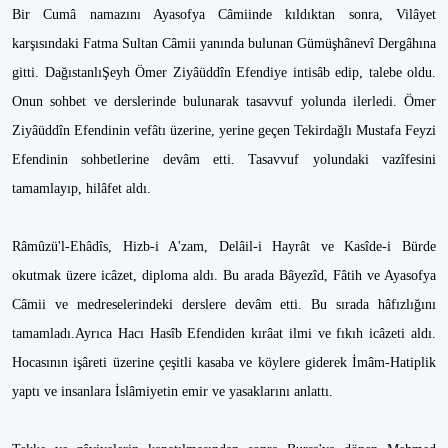
Bir Cumâ namazını Ayasofya Câmiinde kıldıktan sonra, Vilâyet
karşısındaki Fatma Sultan Câmii yanında bulunan Gümüşhânevî Dergâhına
gitti. DağıstanlıŞeyh Ömer Ziyâüddîn Efendiye intisâb edip, talebe oldu.
Onun sohbet ve derslerinde bulunarak tasavvuf yolunda ilerledi. Ömer
Ziyâüddîn Efendinin vefâtı üzerine, yerine geçen Tekirdağlı Mustafa Feyzi
Efendinin sohbetlerine devâm etti. Tasavvuf yolundaki vazîfesini
tamamlayıp, hilâfet aldı.
Râmûzü'l-Ehâdîs, Hizb-i A'zam, Delâil-i Hayrât ve Kasîde-i Bürde
okutmak üzere icâzet, diploma aldı. Bu arada Bâyezîd, Fâtih ve Ayasofya
Câmii ve medreselerindeki derslere devâm etti. Bu sırada hâfızlığını
tamamladı.Ayrıca Hacı Hasîb Efendiden kırâat ilmi ve fıkıh icâzeti aldı.
Hocasının işâreti üzerine çeşitli kasaba ve köylere giderek İmâm-Hatiplik
yaptı ve insanlara İslâmiyetin emir ve yasaklarını anlattı.