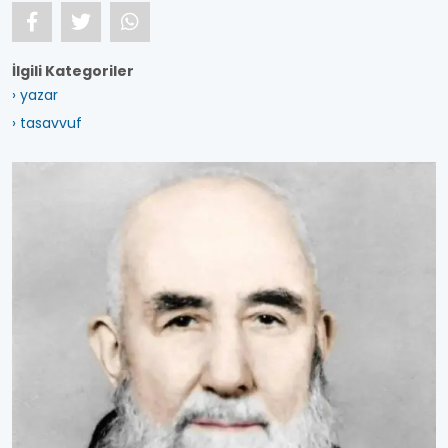
İlgili Kategoriler
› yazar
› tasavvuf