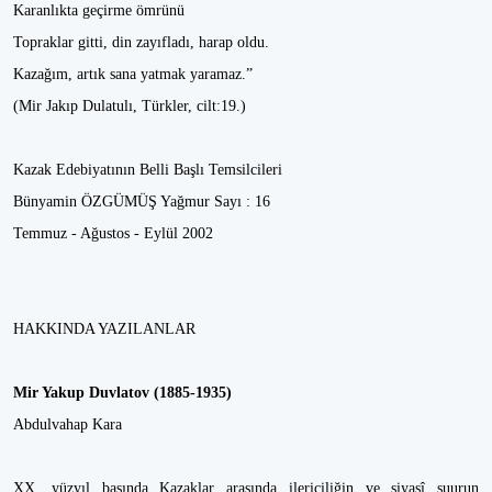
Karanlıkta geçirme ömrünü
Topraklar gitti, din zayıfladı, harap oldu.
Kazağım, artık sana yatmak yaramaz.”
(Mir Jakıp Dulatulı, Türkler, cilt:19.)
Kazak Edebiyatının Belli Başlı Temsilcileri
Bünyamin ÖZGÜMÜŞ Yağmur Sayı : 16
Temmuz - Ağustos - Eylül 2002
HAKKINDA YAZILANLAR
Mir Yakup Duvlatov (1885-1935)
Abdulvahap Kara
XX. yüzyıl başında Kazaklar arasında ilericiliğin ve siyasî şuurun