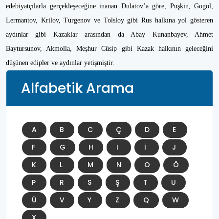
edebiyatçılarla gerçekleşeceğine inanan Dulatov’a göre, Puşkin, Gogol,
Lermantov, Krilov, Turgenov ve Tolsloy gibi Rus halkına yol gösteren
aydınlar gibi Kazaklar arasından da Abay Kunanbayev, Ahmet
Baytursunov, Akmolla, Meşhur Cüsip gibi Kazak halkının geleceğini
düşünen edipler ve aydınlar yetişmiştir.
Alfabetik Arama
A
B
C
Ç
D
E
F
G
H
I
İ
J
K
L
M
N
O
Ö
P
R
S
Ş
T
U
Ü
V
Y
Z
Q
W
X