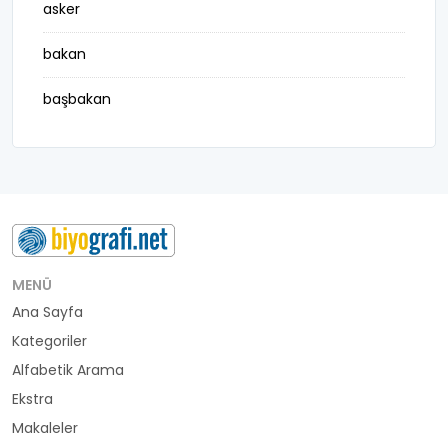
asker
bakan
başbakan
belediye başkanı
besteci
buluş
bürokrat
MENÜ
Ana Sayfa
büyükelçi
Kategoriler
cumhurbaşkanı
Alfabetik Arama
Ekstra
denizci
Makaleler