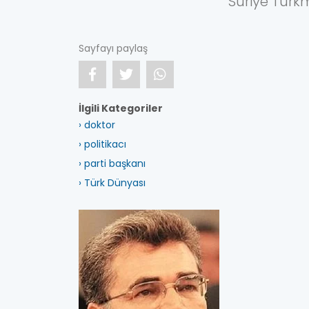
Suriye Türk
Sayfayı paylaş
İlgili Kategoriler
› doktor
› politikacı
› parti başkanı
› Türk Dünyası