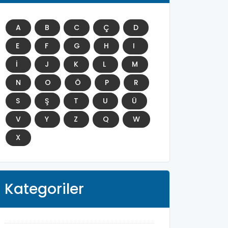
A
B
C
Ç
D
E
F
G
H
I
İ
J
K
L
M
N
O
Ö
P
R
S
Ş
T
U
Ü
V
Y
Z
Q
W
X
Kategoriler