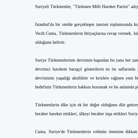
Suriyeli Türkmenler, "Türkmen Milli Hareket Partisi" adıyl
İstanbul'da bir otelde gerçekleşen tanıtım toplantısınd
Vecih Cuma, Türkmenlerin ihtiyaçlarına cevap vermek, kül
olduğunu belirtti.
Suriye Türkmenlerinin devrimin başından bu yana her zama
devrimci harekete barışçıl gösterilerin en ön saflarınd
devriminin yaşadığı aksilikler ve krizlere rağmen yeni bi
hedefinin Türkmenlerin hakkını korumak ve bu anlamda proj
Türkmenlerin ülke için ek bir değer olduğunu dile getire
beraber hareket ettikleri, ülkeyi beraber inşa ettikleri Suri
Cuma, Suriye'de Türkmenlerin rolünün önemine dikkati 