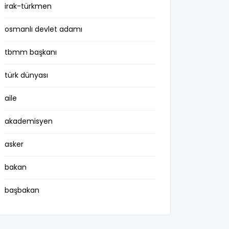
irak-türkmen
osmanlı devlet adamı
tbmm başkanı
türk dünyası
aile
akademisyen
asker
bakan
başbakan
belediye başkanı