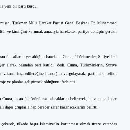
a yeni bir parti kurdu.
a konuşan, Türkmen Milli Hareket Partisi Genel Başkanı Dr. Muhammed
tür ve kimliğini korumak amacıyla hareketten partiye dönüşün gerekli
n ön saflarda yer aldığını hatırlatan Cuma, "Türkmenler, Suriye'deki
a yer alarak başından beri katıldı" dedi. Cuma, Türkmenlerin, Suriye
r vatanın inşa edileceğine inandığını vurgulayarak, partinin öncelikli
e ve planlar geliştirmek olduğunu ifade etti.
n Cuma, insan faktörünü esas alacaklarını belirterek, bu zamana kadar
yeli diğer gruplarla hep beraber zafer kazanacaklarını belirtti.
çekerek, ülkede başta İslamiyet'in korunması olmak üzere vatandaş