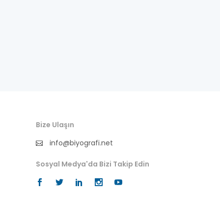
ressam
sadrazam
sahabe
senarist
sendikacı
sinema-oyuncu
Bize Ulaşın
info@biyografi.net
sinema-yönetmen
Sosyal Medya'da Bizi Takip Edin
spor
tarihçi
tasavvuf