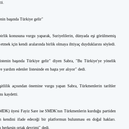
ti.
enin başında Türkiye gelir"
rlik konusuna vurgu yaparak, Suriyelilerin, dünyada eşi görülmemiş
e etmek için kendi aralarında birlik olmaya ihtiyaç duyduklarını söyledi.
istenin başında Türkiye gelir" diyen Sabra, "Bu Türkiye'ye yönelik
e yardım edenler listesinde en başta yer alıyor" dedi.
şitlilik açısından önemine vurgu yapan Sabra, Türkmenlerin tarihler
nı kaydetti.
SMDK) üyesi Fayiz Sare ise SMDK'nın Türkmenlerin kurduğu partiden
n kendini ifade edeceği bir platformun bulunması en doğal hakları.
m herkesin ortak devrimi" dedi.