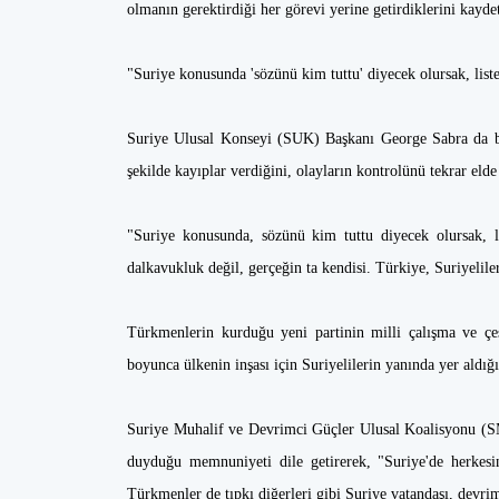
olmanın gerektirdiği her görevi yerine getirdiklerini kaydet
"Suriye konusunda 'sözünü kim tuttu' diyecek olursak, list
Suriye Ulusal Konseyi (SUK) Başkanı George Sabra da bi
şekilde kayıplar verdiğini, olayların kontrolünü tekrar eld
"Suriye konusunda, sözünü kim tuttu diyecek olursak, l
dalkavukluk değil, gerçeğin ta kendisi. Türkiye, Suriyeliler
Türkmenlerin kurduğu yeni partinin milli çalışma ve çe
boyunca ülkenin inşası için Suriyelilerin yanında yer aldığı
Suriye Muhalif ve Devrimci Güçler Ulusal Koalisyonu (
duyduğu memnuniyeti dile getirerek, "Suriye'de herkesi
Türkmenler de tıpkı diğerleri gibi Suriye vatandaşı, devri