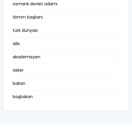
osmanlı devlet adamı
tbmm başkanı
türk dünyası
aile
akademisyen
asker
bakan
başbakan
belediye başkanı
besteci