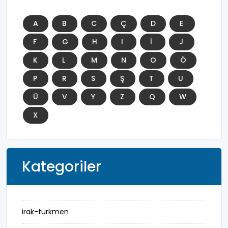
A
B
C
Ç
D
E
F
G
H
I
İ
J
K
L
M
N
O
Ö
P
R
S
Ş
T
U
Ü
V
Y
Z
Q
W
X
Kategoriler
irak-türkmen