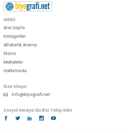
buluş
bürokrat
MENÜ
Ana Sayfa
büyükelçi
Kategoriler
cumhurbaşkanı
Alfabetik Arama
Ekstra
denizci
Makaleler
Hakkımızda
din adamı
doktor
Bize Ulaşın
info@biyografi.net
fotoğrafçı
Sosyal Medya'da Bizi Takip Edin
futbol
fıkra kahramanı