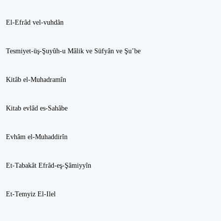
El-Efrâd vel-vuhdân
Tesmiyet-üş-Şuyûh-u Mâlik ve Süfyân ve Şu’be
Kitâb el-Muhadramîn
Kitab evlâd es-Sahâbe
Evhâm el-Muhaddirîn
Et-Tabakât Efrâd-eş-Şâmiyyîn
Et-Temyiz El-Ilel