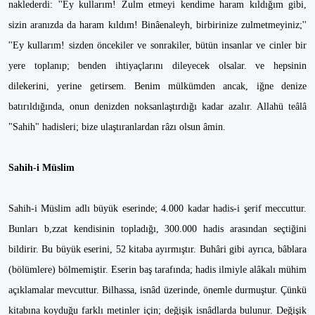
naklederdi: ''Ey kullarım! Zulm etmeyi kendime haram kıldığım gibi,
sizin aranızda da haram kıldım! Binâenaleyh, birbirinize zulmetmeyiniz;''
''Ey kullarım! sizden öncekiler ve sonrakiler, bütün insanlar ve cinler bir
yere toplanıp; benden ihtiyaçlarını dileyecek olsalar. ve hepsinin
dilekerini, yerine getirsem. Benim mülkümden ancak, iğne denize
batırıldığında, onun denizden noksanlaştırdığı kadar azalır. Allahü teâlâ
"Sahih" hadisleri; bize ulaştıranlardan râzı olsun âmin.
Sahih-i Müslim
Sahih-i Müslim adlı büyük eserinde; 4.000 kadar hadis-i şerif meccuttur.
Bunları b,zzat kendisinin topladığı, 300.000 hadis arasından seçtiğini
bildirir. Bu büyük eserini, 52 kitaba ayırmıştır. Buhâri gibi ayrıca, bâblara
(bölümlere) bölmemiştir. Eserin baş tarafında; hadis ilmiyle alâkalı mühim
açıklamalar mevcuttur. Bilhassa, isnâd üzerinde, önemle durmuştur. Çünkü
kitabına koyduğu farklı metinler için; değişik isnâdlarda bulunur. Değişik