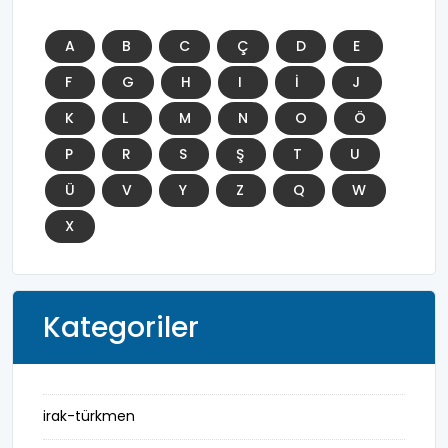
A
B
C
Ç
D
E
F
G
H
I
İ
J
K
L
M
N
O
Ö
P
R
S
Ş
T
U
Ü
V
Y
Z
Q
W
X
Kategoriler
irak-türkmen