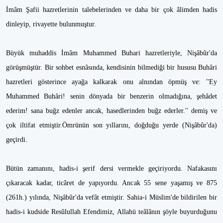
İmâm Şafii hazretlerinin talebelerinden ve daha bir çok âlimden hadis
dinleyip, rivayette bulunmuştur.
Büyük muhaddis İmâm Muhammed Buhari hazretleriyle, Nişâbûr'da
görüşmüştür. Bir sohbet esnâsında, kendisinin bilmediği bir hususu Buhâri
hazretleri gösterince ayağa kalkarak onu alnından öpmüş ve: ''Ey
Muhammed Buhâri! senin dönyada bir benzerin olmadığına, şehâdet
ederim! sana buğz edenler ancak, hasedlerinden buğz ederler.'' demiş ve
çok iltifat etmiştir.Ömrünün son yıllarını, doğduğu yerde (Nişâbûr'da)
geçirdi.
Bütün zamanını, hadis-i şerif dersi vermekle geçiriyordu. Nafakasını
çıkaracak kadar, ticâret de yapıyordu. Ancak 55 sene yaşamış ve 875
(261h.) yılında, Nişâbûr'da vefât etmiştir. Sahia-i Müslim'de bildirilen bir
hadis-i kudside Resûlullah Efendimiz, Allahü teâlânın şöyle buyurduğunu