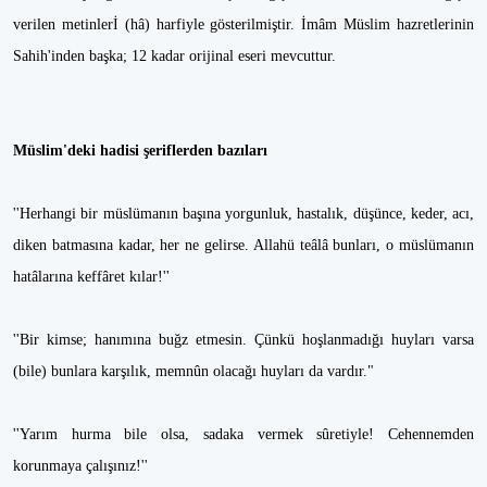
verilen metinlerİ (hâ) harfiyle gösterilmiştir. İmâm Müslim hazretlerinin
Sahih'inden başka; 12 kadar orijinal eseri mevcuttur.
Müslim'deki hadisi şeriflerden bazıları
''Herhangi bir müslümanın başına yorgunluk, hastalık, düşünce, keder, acı,
diken batmasına kadar, her ne gelirse. Allahü teâlâ bunları, o müslümanın
hatâlarına keffâret kılar!''
''Bir kimse; hanımına buğz etmesin. Çünkü hoşlanmadığı huyları varsa
(bile) bunlara karşılık, memnûn olacağı huyları da vardır."
''Yarım hurma bile olsa, sadaka vermek sûretiyle! Cehennemden
korunmaya çalışınız!''