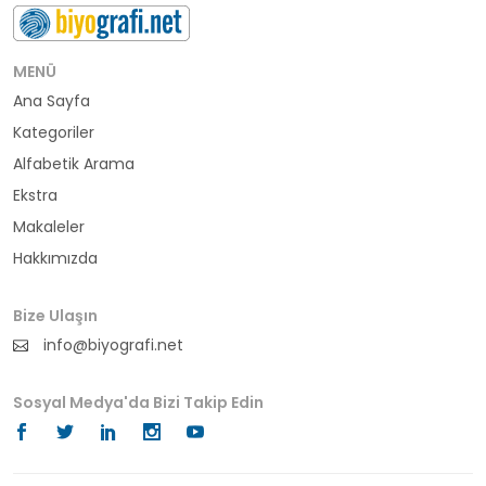
buluş
bürokrat
MENÜ
Ana Sayfa
büyükelçi
Kategoriler
cumhurbaşkanı
Alfabetik Arama
Ekstra
denizci
Makaleler
Hakkımızda
din adamı
doktor
Bize Ulaşın
info@biyografi.net
fotoğrafçı
Sosyal Medya'da Bizi Takip Edin
futbol
fıkra kahramanı