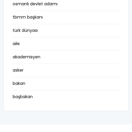
osmanlı devlet adamı
tbmm başkanı
türk dünyası
aile
akademisyen
asker
bakan
başbakan
belediye başkanı
besteci