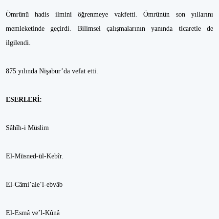
Ömrünü hadis ilmini öğrenmeye vakfetti. Ömrünün son yıllarını
memleketinde geçirdi. Bilimsel çalışmalarının yanında ticaretle de
ilgilendi.
875 yılında Nişabur’da vefat etti.
ESERLERİ:
Sâhîh-i Müslim
El-Müsned-ül-Kebîr.
El-Câmi’ale’l-ebvâb
El-Esmâ ve’l-Kûnâ