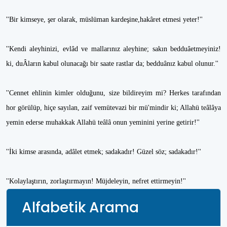
''Bir kimseye, şer olarak, müslüman kardeşine,hakâret etmesi yeter!''
''Kendi aleyhinizi, evlâd ve mallarınız aleyhine; sakın bedduâetmeyiniz!
ki, duÂların kabul olunacağı bir saate rastlar da; bedduânız kabul olunur.''
''Cennet ehlinin kimler olduğunu, size bildireyim mi? Herkes tarafından
hor görülüp, hiçe sayılan, zaif vemütevazi bir mü'mindir ki; Allahü teâlâya
yemin ederse muhakkak Allahü teâlâ onun yeminini yerine getirir!''
''İki kimse arasında, adâlet etmek; sadakadır! Güzel söz; sadakadır!''
''Kolaylaştırın, zorlaştırmayın! Müjdeleyin, nefret ettirmeyin!''
Alfabetik Arama