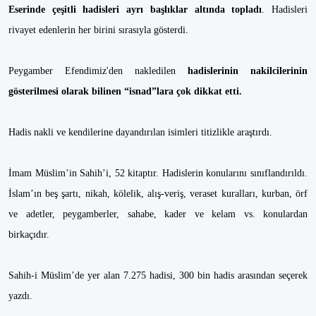
Eserinde çeşitli hadisleri ayrı başlıklar altında topladı
. Hadisleri
rivayet edenlerin her birini sırasıyla gösterdi.
Peygamber Efendimiz'den nakledilen
hadislerinin nakilcilerinin
gösterilmesi olarak bilinen “isnad”lara çok dikkat etti.
Hadis nakli ve kendilerine dayandırılan isimleri titizlikle araştırdı.
İmam Müslim’in Sahih’i, 52 kitaptır. Hadislerin konularını sınıflandırıldı.
İslam’ın beş şartı, nikah, kölelik, alış-veriş, veraset kuralları, kurban, örf
ve adetler, peygamberler, sahabe, kader ve kelam vs. konulardan
birkaçıdır.
Sahih-i Müslim’de yer alan 7.275 hadisi, 300 bin hadis arasından seçerek
yazdı.