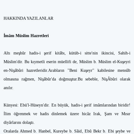
HAKKINDA YAZILANLAR
İmâm Müslim Hazretleri
Altı meşhûr hadis-i şerif kitâbı, kütüb-i sitte'nin ikincisi, Sahih-i
Müslim'dir. Bu kıymetli eserin müellifi de, Müslim b. Müslim el-Kuşeyri
en-Nişâbûri hazretleridir.Arabların ''Beni Kuşeyr'' kabilesine mensûb
olmasına rağmen, Nişâbûr'da doğmuştur.Bu sebeble, NişÂbûri olarak
anılır.
Künyesi: Ebü'l-Hüseyn'dir. En büyük, hadis-i şerif imâmlarından biridir!
İlim öğrenmek ve hadis dinlemek üzere hicâz Irak, Şam ve Mısır
diyârlarını dolaştı.
Oralarda Ahmed b. Hanbel, Kureybe b. Sâid, Ebû Bekr b. Ebi şeybe ve