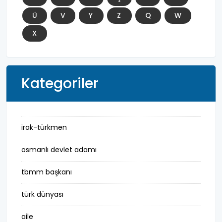
Ü
V
Y
Z
Q
W
X
Kategoriler
irak-türkmen
osmanlı devlet adamı
tbmm başkanı
türk dünyası
aile