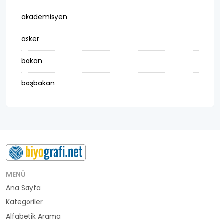
akademisyen
asker
bakan
başbakan
belediye başkanı
besteci
buluş
bürokrat
MENÜ
Ana Sayfa
büyükelçi
Kategoriler
cumhurbaşkanı
Alfabetik Arama