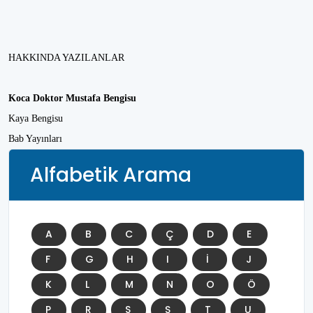
HAKKINDA YAZILANLAR
Koca Doktor Mustafa Bengisu
Kaya Bengisu
Bab Yayınları
Alfabetik Arama
A
B
C
Ç
D
E
F
G
H
I
İ
J
K
L
M
N
O
Ö
P
R
S
Ş
T
U