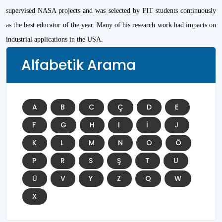
supervised NASA projects and was selected by FIT students continuously
as the best educator of the year. Many of his research work had impacts on
industrial applications in the USA.
Alfabetik Arama
A
B
C
Ç
D
E
F
G
H
I
İ
J
K
L
M
N
O
Ö
P
R
S
Ş
T
U
Ü
V
Y
Z
Q
W
X