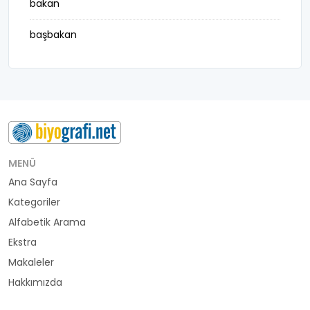
bakan
başbakan
belediye başkanı
besteci
buluş
bürokrat
MENÜ
Ana Sayfa
büyükelçi
Kategoriler
cumhurbaşkanı
Alfabetik Arama
Ekstra
denizci
Makaleler
Hakkımızda
din adamı