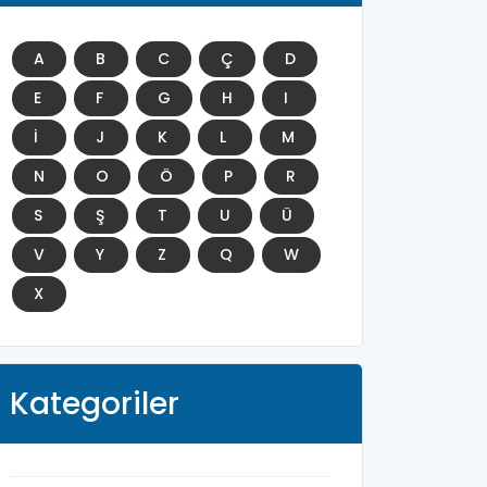
A
B
C
Ç
D
E
F
G
H
I
İ
J
K
L
M
N
O
Ö
P
R
S
Ş
T
U
Ü
V
Y
Z
Q
W
X
Kategoriler