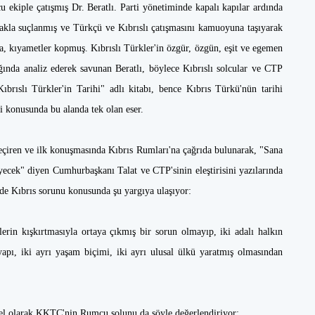
ekiple çatışmış Dr. Beratlı. Parti yönetiminde kapalı kapılar ardında
makla suçlanmış ve Türkçü ve Kıbrıslı çatışmasını kamuoyuna taşıyarak
nca, kıyametler kopmuş. Kıbrıslı Türkler'in özgür, özgün, eşit ve egemen
ışığında analiz ederek savunan Beratlı, böylece Kıbrıslı solcular ve CTP
Kıbrıslı Türkler'in Tarihi" adlı kitabı, bence Kıbrıs Türkü'nün tarihi
ri konusunda bu alanda tek olan eser.
çiren ve ilk konuşmasında Kıbrıs Rumları'na çağrıda bulunarak, "Sana
yecek" diyen Cumhurbaşkanı Talat ve CTP'sinin eleştirisini yazılarında
de Kıbrıs sorunu konusunda şu yargıya ulaşıyor:
lerin kışkırtmasıyla ortaya çıkmış bir sorun olmayıp, iki adalı halkın
 yapı, iki ayrı yaşam biçimi, iki ayrı ulusal ülkü yaratmış olmasından
enel olarak KKTC'nin Rumcu solunu da şöyle değerlendiriyor: