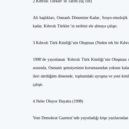
2.Kıbrıslı Türkler’in Tarihi (üç cilt)
Alt başlıkları, Osmanlı Dönemine Kadar; Sosyo-etnolojik
kadar, Kıbrıslı Türkler’in tarihini ele almaya çalıştı.
3.Kıbrıslı Türk Kimliği’nin Oluşması (Neden tek bir Kıbrı
1998’de yayınlanan 'Kıbrıslı Türk Kimliği’nin Oluşması (
arasında, Osmanlı şemsiyesinin korumasından yoksun kalan 
ileri sürdüğüm dönemde, toplumdaki ayrışma ve yeni kiml
çalıştı.
4.Neler Oluyor Hayatta (1998)
Yeni Demokrat Gazetesi’nde yayınladığı köşe yazılarından 