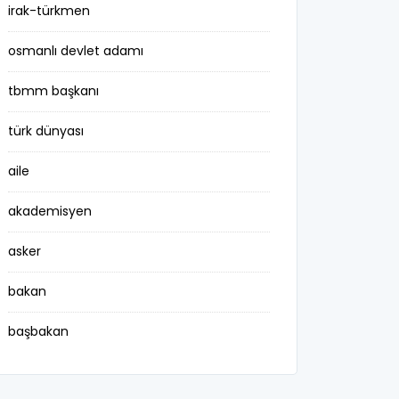
irak-türkmen
osmanlı devlet adamı
tbmm başkanı
türk dünyası
aile
akademisyen
asker
bakan
başbakan
belediye başkanı