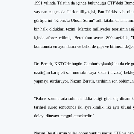
1991 yılında Talat'ın da içinde bulunduğu CTP'deki Rumcu 
yaşanan çatışmada Türk milliyetçisi, Pan Türkist v.b. ol
görüşlerini "Kıbrıs'ta Ulusal Sorun" adlı kitabında anlatı
bir halk oldukları tezini, Marxist milliyetler teorisinin 
içinde aforoz edilmiş. Beratlı'nın ayrıca 800 sayfalık, "
konusunda en aydınlatıcı ve belki de çapı ve bilimsel değe
Dr. Beratlı, KKTC'de bugün Cumhurbaşkanlığı'nı da ele ge
uzattığım barış eli sen onu sıkıncaya kadar (havada) bekle
yapmayı sürdürüyor. Nazım Beratlı, tarihinin son bölümün
"Kıbrıs sorunu ada solunun iddia ettiği gibi, dış dinamik
tarihsel süreç sonucunda iki ayrı kimlik, iki ayrı ulusal
dolayı dünyayı meşgul etmektedir."
Nazım Beratlı uzun yıllar görev yaptığı partisi CTP ve g