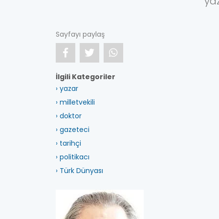
yaz
Sayfayı paylaş
İlgili Kategoriler
› yazar
› milletvekili
› doktor
› gazeteci
› tarihçi
› politikacı
› Türk Dünyası