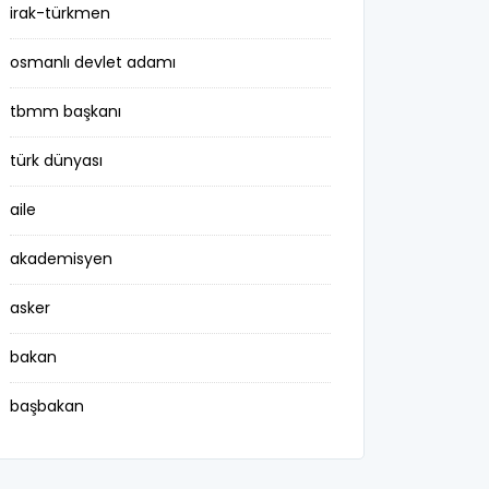
irak-türkmen
osmanlı devlet adamı
tbmm başkanı
türk dünyası
aile
akademisyen
asker
bakan
başbakan
belediye başkanı