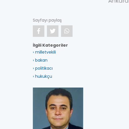
Ankara E
Sayfayı paylaş
İlgili Kategoriler
› milletvekili
› bakan
› politikacı
› hukukçu