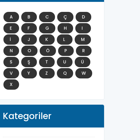
A
B
C
Ç
D
E
F
G
H
I
İ
J
K
L
M
N
O
Ö
P
R
S
Ş
T
U
Ü
V
Y
Z
Q
W
X
Kategoriler