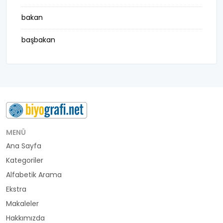
bakan
başbakan
belediye başkanı
besteci
buluş
bürokrat
MENÜ
Ana Sayfa
büyükelçi
Kategoriler
cumhurbaşkanı
Alfabetik Arama
Ekstra
denizci
Makaleler
Hakkımızda
din adamı