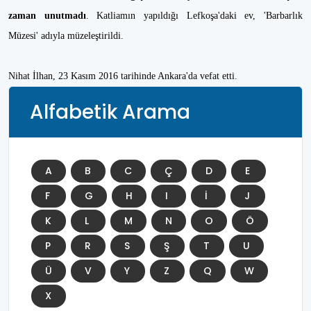
zaman unutmadı
. Katliamın yapıldığı Lefkoşa'daki ev, 'Barbarlık
Müzesi' adıyla müzeleştirildi.
Nihat İlhan, 23 Kasım 2016 tarihinde Ankara'da vefat etti.
Alfabetik Arama
A
B
C
Ç
D
E
F
G
H
I
İ
J
K
L
M
N
O
Ö
P
R
S
Ş
T
U
Ü
V
Y
Z
Q
W
X