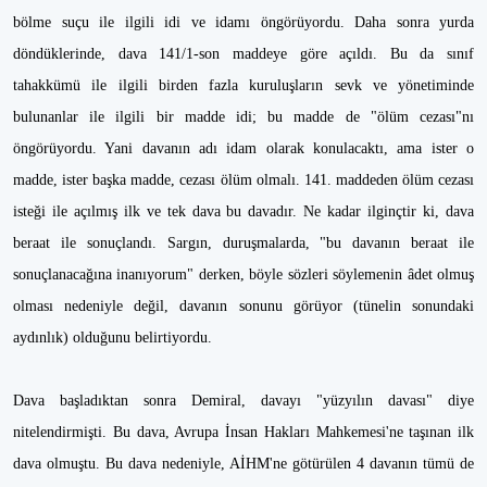
bölme suçu ile ilgili idi ve idamı öngörüyordu. Daha sonra yurda
döndüklerinde, dava 141/1-son maddeye göre açıldı. Bu da sınıf
tahakkümü ile ilgili birden fazla kuruluşların sevk ve yönetiminde
bulunanlar ile ilgili bir madde idi; bu madde de "ölüm cezası"nı
öngörüyordu. Yani davanın adı idam olarak konulacaktı, ama ister o
madde, ister başka madde, cezası ölüm olmalı. 141. maddeden ölüm cezası
isteği ile açılmış ilk ve tek dava bu davadır. Ne kadar ilginçtir ki, dava
beraat ile sonuçlandı. Sargın, duruşmalarda, "bu davanın beraat ile
sonuçlanacağına inanıyorum" derken, böyle sözleri söylemenin âdet olmuş
olması nedeniyle değil, davanın sonunu görüyor (tünelin sonundaki
aydınlık) olduğunu belirtiyordu.
Dava başladıktan sonra Demiral, davayı "yüzyılın davası" diye
nitelendirmişti. Bu dava, Avrupa İnsan Hakları Mahkemesi'ne taşınan ilk
dava olmuştu. Bu dava nedeniyle, AİHM'ne götürülen 4 davanın tümü de