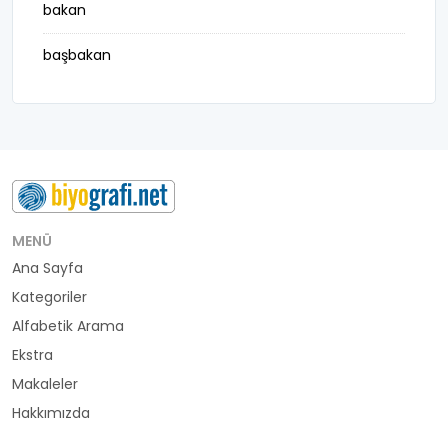
bakan
başbakan
belediye başkanı
besteci
buluş
bürokrat
MENÜ
Ana Sayfa
büyükelçi
Kategoriler
cumhurbaşkanı
Alfabetik Arama
Ekstra
denizci
Makaleler
Hakkımızda
din adamı