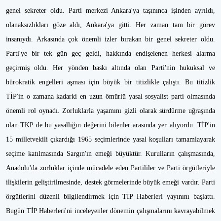
genel sekreter oldu. Parti merkezi Ankara'ya taşınınca işinden ayrıldı,
olanaksızlıkları göze aldı, Ankara'ya gitti. Her zaman tam bir görev
insanıydı. Arkasında çok önemli izler bırakan bir genel sekreter oldu.
Parti'ye bir tek gün geç geldi, hakkında endişelenen herkesi alarma
geçirmiş oldu. Her yönden baskı altında olan Parti'nin hukuksal ve
bürokratik engelleri aşması için büyük bir titizlikle çalıştı. Bu titizlik
TİP'in o zamana kadarki en uzun ömürlü yasal sosyalist parti olmasında
önemli rol oynadı. Zorluklarla yaşamını gizli olarak sürdürme uğraşında
olan TKP de bu yasallığın değerini bilenler arasında yer alıyordu. TİP'in
15 milletvekili çıkardığı 1965 seçimlerinde yasal koşulları tamamlayarak
seçime katılmasında Sargın'ın emeği büyüktür. Kurulların çalışmasında,
Anadolu'da zorluklar içinde mücadele eden Partililer ve Parti örgütleriyle
ilişkilerin geliştirilmesinde, destek görmelerinde büyük emeği vardır. Parti
örgütlerini düzenli bilgilendirmek için TİP Haberleri yayınını başlattı.
Bugün TİP Haberleri'ni inceleyenler dönemin çalışmalarını kavrayabilmek