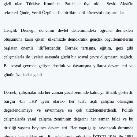
gizli olan Türkiye Komünist Partisi'ne üye oldu. Şevki Akşit'in
sekreterliğinde, Vecdi Özgüner ile birlikte parti hücresini oluşturdular.
Gençlik Derneği, dönemin devlet denetimindeki öğrenci dernekleri
oluşumuna karşı çıkan, ülkemizde demokratik gençlik örgütlenmelerini
başlatan önemli "ilk"lerdendir. Dernek tartışma, eğitim, gezi gibi
çalışmalarla ile üyeleri arasında güçlü bir sosyal çevre oluşmasını sağladı.
Bu sosyal çevrede gelişen dostluk ve dayanışma yıllarca devam etti ve
günümüze kadar geldi.
Dernek, çalışmalarında her zaman yasal zeminde kalmaya titizlik gösterdi.
Sargın -bir TKP üyesi olarak- her türlü açık çalışma olanağını
değerlendirmeye ve savunmaya en çok titizlenenlerdendi. Politik
çalışmalarda yasal çalışma zemininin değerini her zaman bildi ve bu
titizliği yaşamı boyunca devam etti. Her yaptığı işi savunacak durumda
olmaya hep dikkat etti. Bu çabalarında etkisiyle İYTGD 1946 ile 1951