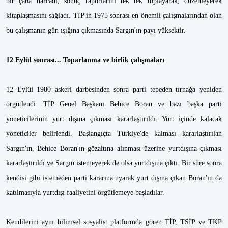
bir çaba harcadı, sonuç raporlarını tek tek toplayarak, düzenleyerek
kitaplaşmasını sağladı. TİP'in 1975 sonrası en önemli çalışmalarından olan
bu çalışmanın gün ışığına çıkmasında Sargın'ın payı yüksektir.
12 Eylül sonrası... Toparlanma ve birlik çalışmaları
12 Eylül 1980 askeri darbesinden sonra parti tepeden tırnağa yeniden
örgütlendi. TİP Genel Başkanı Behice Boran ve bazı başka parti
yöneticilerinin yurt dışına çıkması kararlaştırıldı. Yurt içinde kalacak
yöneticiler belirlendi. Başlangıçta Türkiye'de kalması kararlaştırılan
Sargın'ın, Behice Boran'ın gözaltına alınması üzerine yurtdışına çıkması
kararlaştırıldı ve Sargın istemeyerek de olsa yurtdışına çıktı. Bir süre sonra
kendisi gibi istemeden parti kararına uyarak yurt dışına çıkan Boran'ın da
katılmasıyla yurtdışı faaliyetini örgütlemeye başladılar.
Kendilerini aynı bilimsel sosyalist platformda gören TİP, TSİP ve TKP