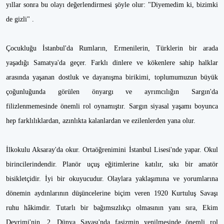
yıllar sonra bu olayı değerlendirmesi şöyle olur: "Diyemedim ki, bizimki
de gizli" .
Çocukluğu İstanbul'da Rumların, Ermenilerin, Türklerin bir arada
yaşadığı Samatya'da geçer. Farklı dinlere ve kökenlere sahip halklar
arasında yaşanan dostluk ve dayanışma birikimi, toplumumuzun büyük
çoğunluğunda görülen önyargı ve ayrımcılığın Sargın'da
filizlenmemesinde önemli rol oynamıştır. Sargın siyasal yaşamı boyunca
hep farklılıklardan, azınlıkta kalanlardan ve ezilenlerden yana olur.
İlkokulu Aksaray'da okur. Ortaöğrenimini İstanbul Lisesi'nde yapar. Okul
birincilerindendir. Planör uçuş eğitimlerine katılır, sıkı bir amatör
bisikletçidir. İyi bir okuyucudur. Olaylara yaklaşımına ve yorumlarına
dönemin aydınlarının düşüncelerine biçim veren 1920 Kurtuluş Savaşı
ruhu hâkimdir. Tutarlı bir bağımsızlıkçı olmasının yanı sıra, Ekim
Devrimi'nin, 2. Dünya Savaşı'nda faşizmin yenilmesinde önemli rol