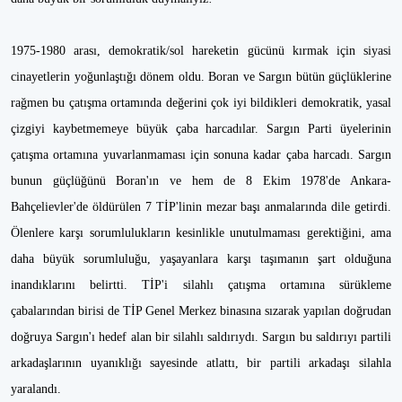
1975-1980 arası, demokratik/sol hareketin gücünü kırmak için siyasi
cinayetlerin yoğunlaştığı dönem oldu. Boran ve Sargın bütün güçlüklerine
rağmen bu çatışma ortamında değerini çok iyi bildikleri demokratik, yasal
çizgiyi kaybetmemeye büyük çaba harcadılar. Sargın Parti üyelerinin
çatışma ortamına yuvarlanmaması için sonuna kadar çaba harcadı. Sargın
bunun güçlüğünü Boran'ın ve hem de 8 Ekim 1978'de Ankara-
Bahçelievler'de öldürülen 7 TİP'linin mezar başı anmalarında dile getirdi.
Ölenlere karşı sorumlulukların kesinlikle unutulmaması gerektiğini, ama
daha büyük sorumluluğu, yaşayanlara karşı taşımanın şart olduğuna
inandıklarını belirtti. TİP'i silahlı çatışma ortamına sürükleme
çabalarından birisi de TİP Genel Merkez binasına sızarak yapılan doğrudan
doğruya Sargın'ı hedef alan bir silahlı saldırıydı. Sargın bu saldırıyı partili
arkadaşlarının uyanıklığı sayesinde atlattı, bir partili arkadaşı silahla
yaralandı.