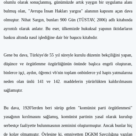
olumlu olarak sonuçlanmış, günümüzde artık yaygın bir uygulama alanı
bulmuş olan, "Avrupa İnsan Hakları yargısı" alanının kapısını açan dava
olmuştur. Nihat Sargın, bunları 900 Gün (TÜSTAV, 2006) adlı kitabında
ayrıntılı olarak anlatır. Bu eser, ülkemizde hukuksal yapının iktidarların
baskısı altında nasıl işlediğine dair bir başucu kitabıdır.
Gene bu dava, Türkiye'de 55 yıl süreyle kurulu düzenin bekçiliğini yapan,
düşünce ve örgütlenme özgürlüğünün önünde başlıca engeli oluşturan,
binlerce işçi, aydın, öğrenci vb'nin toplam onbinlerce yıl hapis yatmalarına
neden olan ünlü 141 ve 142. maddelerin yürürlükten kaldırılmasını
sağlamıştır.
Bu dava, 1920'lerden beri sürüp gelen "komünist parti örgütlenmesi"
yasağının kırılmasını sağlamış, komünist partinin yasal olarak kurulup
serbestçe faaliyette bulunmasının zeminini oluşturmuştur. Ancak bunlar hiç
de kolay olmamıştır. Öylesine ki, emniyetten DGKM Savcılığına yazılan