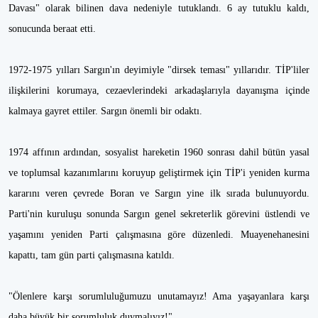
Davası" olarak bilinen dava nedeniyle tutuklandı. 6 ay tutuklu kaldı,
sonucunda beraat etti.
1972-1975 yılları Sargın'ın deyimiyle "dirsek teması" yıllarıdır. TİP'liler
ilişkilerini korumaya, cezaevlerindeki arkadaşlarıyla dayanışma içinde
kalmaya gayret ettiler. Sargın önemli bir odaktı.
1974 affının ardından, sosyalist hareketin 1960 sonrası dahil bütün yasal
ve toplumsal kazanımlarını koruyup geliştirmek için TİP'i yeniden kurma
kararını veren çevrede Boran ve Sargın yine ilk sırada bulunuyordu.
Parti'nin kuruluşu sonunda Sargın genel sekreterlik görevini üstlendi ve
yaşamını yeniden Parti çalışmasına göre düzenledi. Muayenehanesini
kapattı, tam gün parti çalışmasına katıldı.
"Ölenlere karşı sorumluluğumuzu unutamayız! Ama yaşayanlara karşı
daha büyük bir sorumluluk duymalıyız!"