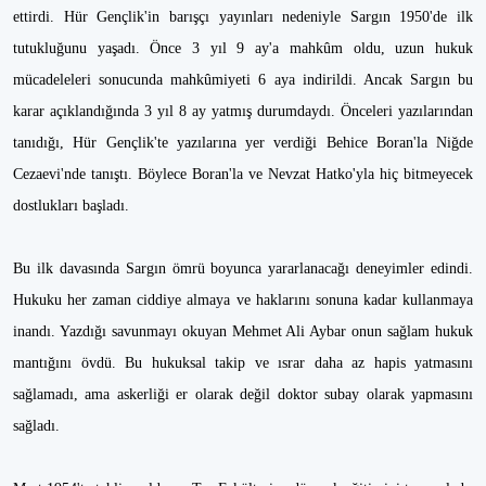
ettirdi. Hür Gençlik'in barışçı yayınları nedeniyle Sargın 1950'de ilk
tutukluğunu yaşadı. Önce 3 yıl 9 ay'a mahkûm oldu, uzun hukuk
mücadeleleri sonucunda mahkûmiyeti 6 aya indirildi. Ancak Sargın bu
karar açıklandığında 3 yıl 8 ay yatmış durumdaydı. Önceleri yazılarından
tanıdığı, Hür Gençlik'te yazılarına yer verdiği Behice Boran'la Niğde
Cezaevi'nde tanıştı. Böylece Boran'la ve Nevzat Hatko'yla hiç bitmeyecek
dostlukları başladı.
Bu ilk davasında Sargın ömrü boyunca yararlanacağı deneyimler edindi.
Hukuku her zaman ciddiye almaya ve haklarını sonuna kadar kullanmaya
inandı. Yazdığı savunmayı okuyan Mehmet Ali Aybar onun sağlam hukuk
mantığını övdü. Bu hukuksal takip ve ısrar daha az hapis yatmasını
sağlamadı, ama askerliği er olarak değil doktor subay olarak yapmasını
sağladı.