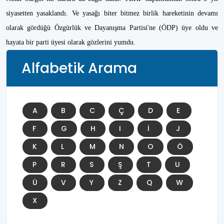
siyasetten yasaklandı. Ve yasağı biter bitmez birlik hareketinin devamı
olarak gördüğü Özgürlük ve Dayanışma Partisi'ne (ÖDP) üye oldu ve
hayata bir parti üyesi olarak gözlerini yumdu.
Alfabetik Arama
A
B
C
Ç
D
E
F
G
H
I
İ
J
K
L
M
N
O
Ö
P
R
S
Ş
T
U
Ü
V
Y
Z
Q
W
X