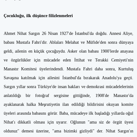
Çocukluğu, ilk düşünce filizlenmeleri
Ahmet Nihat Sargın 26 Nisan 1927'de İstanbul'da doğdu. Annesi Aliye,
babası Mustafa Fahri'dir. Ablaları Melahat ve Müfide'den sonra dünyaya
geldi, ailenin en küçük çocuğuydu. Asker olan babası 1900'lerde anayasa
ve özgürlükler için mücadele eden İttihat ve Terakki Cemiyeti'nin
Manastır Komitesi üyelerindendi. Mustafa Fahri daha sonra, Kurtuluş
Savaşına katılmak için ailesini İstanbul'da bırakarak Anadolu'ya geçti.
Sargın yıllar sonra Türkiye'de insan hakları ve demokrasi mücadelelerinin
anlatıldığı bir fotoğraf sergisine gittiğinde, 1908'de Manastır'da
ayaklanarak halka Meşrutiyetin ilan edildiği bildirisini okuyan komite
üyeleri arasında babasını görür. Baba, mücadeye ilk başladığı yıllarda oğul
Nihat'ı dikkatli olması için uyarır. Oğlunun "ama siz de örgüt üyesi
oldunuz" demesi üzerine, "ama bizimki gizliydi" der. Nihat Sargın'ın