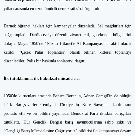
yılları arasında en uzun ömürlü demokratik/sol örgüt oldu.
Dernek öğrenci hakları için kampanyalar düzenledi. Sel mağdurları için
bağış topladı, Darülaceze'yi düzenli ziyaret etti, gecekondu bölgelerini
dolaştı. Mayıs 1950'de "Nâzım Hikmet'e Af Kampanyası"na aktif olarak
katıldı. "Çiçek Palas Toplantısı" olarak bilinen kitlesel toplantıyı
düzenlediler. Polis bir baskınla toplantıyı dağıttı.
İlk tutuklanma, ilk hukuksal mücadeleler
1950'de kurucuları arasında Behice Boran'ın, Adnan Cemgil'in de olduğu
Türk Barışseverler Cemiyeti Türkiye'nin Kore Savaşı'na katılmasını
protesto etti ve bir bildiri yayınladı. Demokrat Parti iktidarı barışçıları
tutuklattı. Hür Gençlik Dergisi barış savunucularına sahip çıktı ve
"Gençliği Barış Mücadelesine Çağırıyoruz" bildirisi ile kampanyayı devam