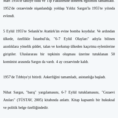
Mart 1954'te tahliye oldu ve Tıp Fakültesine dönerek eğitimini tamamladı.
1952'de cezaevinde nişanlandığı yoldaşı Yıldız Sargın'la 1955'te yılında
evlendi.
5 Eylül 1955'te Selanik'te Atatürk'ün evine bomba koydular. Ve ardından
ülkede, özellikle İstanbul'da, "6-7 Eylül Olayları" adıyla bilinen
azınlıklara yönelik şiddet, talan ve korkutup ülkeden kaçırtma eylemlerine
giriştiler. Uluslararası bir tepkinin oluşması üzerine tutuklanan 50
komünist arasında Sargın da vardı. 4 ay cezaevinde kaldı.
1957'de Tıbbiye'yi bitirdi. Askerliğini tamamladı, asistanlığa başladı.
Nihat Sargın, "barış" yargılamasını, 6-7 Eylül tutuklamasını, "Cezaevi
Anıları" (TÜSTAV, 2005) kitabında anlattı. Kitap kapsamlı bir hukuksal
ve politik belge özelliğindedir.