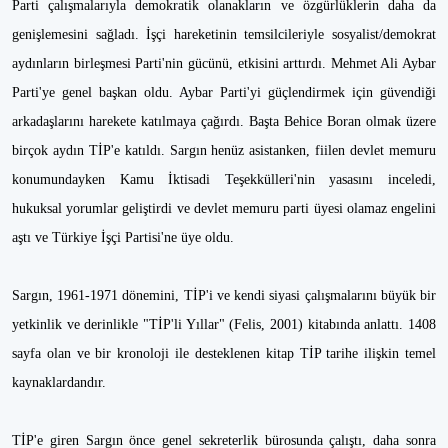
Parti çalışmalarıyla demokratik olanakların ve özgürlüklerin daha da
genişlemesini sağladı. İşçi hareketinin temsilcileriyle sosyalist/demokrat
aydınların birleşmesi Parti'nin gücünü, etkisini arttırdı. Mehmet Ali Aybar
Parti'ye genel başkan oldu. Aybar Parti'yi güçlendirmek için güvendiği
arkadaşlarını harekete katılmaya çağırdı. Başta Behice Boran olmak üzere
birçok aydın TİP'e katıldı. Sargın henüz asistanken, fiilen devlet memuru
konumundayken Kamu İktisadi Teşekkülleri'nin yasasını inceledi,
hukuksal yorumlar geliştirdi ve devlet memuru parti üyesi olamaz engelini
aştı ve Türkiye İşçi Partisi'ne üye oldu.
Sargın, 1961-1971 dönemini, TİP'i ve kendi siyasi çalışmalarını büyük bir
yetkinlik ve derinlikle "TİP'li Yıllar" (Felis, 2001) kitabında anlattı. 1408
sayfa olan ve bir kronoloji ile desteklenen kitap TİP tarihe ilişkin temel
kaynaklardandır.
TİP'e giren Sargın önce genel sekreterlik bürosunda çalıştı, daha sonra