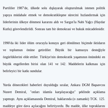
Partililer 1987'de, ülkede solu dışlayarak oluşturulmak istenen politik
yapıya müdahale etmek ve demokratikleşme sürecini hızlandırmak için
liderlerinin ülkeye dönmesi kararını aldı ve Sargın'la Nabi Yağcı (Haydar
Kutlu) görevlendirildi. Sonrası tam bir demokrasi ve hukuk mücadelesidir.
1990'da iki lider ölüm orucuyla konuyu geri dönülmez biçimde iktidarın
ve toplumun önüne getirdiler. Büyük bir kamuoyu desteğiyle
özgürlüklerini elde ettiler. Türkiye'nin demokratik yaşamının önündeki en
büyük engellerden birisi olan 141 ve 142. Maddelerin kalkması için
belirleyici bir katkı sundular.
Yurda dönecekleri haberleri duyulduğu sıralar, Ankara DGM Başsavcısı
Nusret Demiral, "onları idamla karşılayacağız" şeklinde açıklama
yapmıştı. Aynı açıklamasında Demiral, haklarında (o zamanki) TCK. 125.
maddeye göre dava açılacağını belirtiyordu. Bu madde, ülke topraklarını