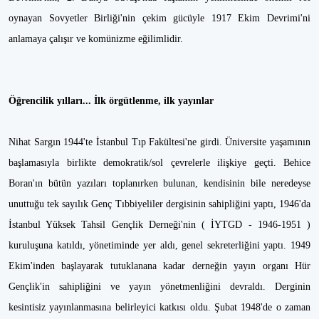
oynayan Sovyetler Birliği'nin çekim gücüyle 1917 Ekim Devrimi'ni
anlamaya çalışır ve komünizme eğilimlidir.
Öğrencilik yılları... İlk örgütlenme, ilk yayınlar
Nihat Sargın 1944'te İstanbul Tıp Fakültesi'ne girdi. Üniversite yaşamının
başlamasıyla birlikte demokratik/sol çevrelerle ilişkiye geçti. Behice
Boran'ın bütün yazıları toplanırken bulunan, kendisinin bile neredeyse
unuttuğu tek sayılık Genç Tıbbiyeliler dergisinin sahipliğini yaptı, 1946'da
İstanbul Yüksek Tahsil Gençlik Derneği'nin ( İYTGD - 1946-1951 )
kuruluşuna katıldı, yönetiminde yer aldı, genel sekreterliğini yaptı. 1949
Ekim'inden başlayarak tutuklanana kadar derneğin yayın organı Hür
Gençlik'in sahipliğini ve yayın yönetmenliğini devraldı. Derginin
kesintisiz yayınlanmasına belirleyici katkısı oldu. Şubat 1948'de o zaman