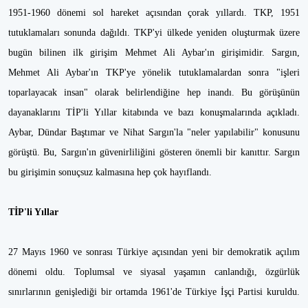
1951-1960 dönemi sol hareket açısından çorak yıllardı. TKP, 1951
tutuklamaları sonunda dağıldı. TKP'yi ülkede yeniden oluşturmak üzere
bugün bilinen ilk girişim Mehmet Ali Aybar'ın girişimidir. Sargın,
Mehmet Ali Aybar'ın TKP'ye yönelik tutuklamalardan sonra "işleri
toparlayacak insan" olarak belirlendiğine hep inandı. Bu görüşünün
dayanaklarını TİP'li Yıllar kitabında ve bazı konuşmalarında açıkladı.
Aybar, Dündar Baştımar ve Nihat Sargın'la "neler yapılabilir" konusunu
görüştü. Bu, Sargın'ın güvenirliliğini gösteren önemli bir kanıttır. Sargın
bu girişimin sonuçsuz kalmasına hep çok hayıflandı.
TİP'li Yıllar
27 Mayıs 1960 ve sonrası Türkiye açısından yeni bir demokratik açılım
dönemi oldu. Toplumsal ve siyasal yaşamın canlandığı, özgürlük
sınırlarının genişlediği bir ortamda 1961'de Türkiye İşçi Partisi kuruldu.