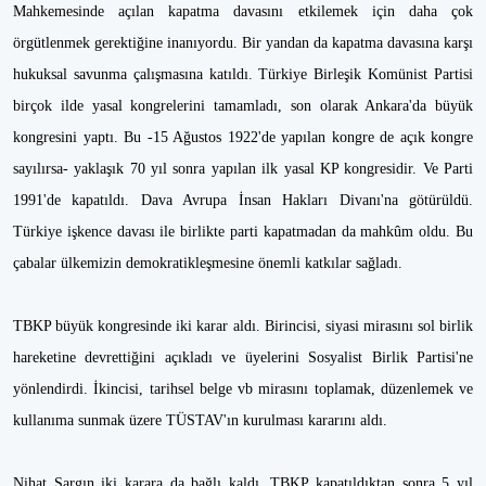
Mahkemesinde açılan kapatma davasını etkilemek için daha çok
örgütlenmek gerektiğine inanıyordu. Bir yandan da kapatma davasına karşı
hukuksal savunma çalışmasına katıldı. Türkiye Birleşik Komünist Partisi
birçok ilde yasal kongrelerini tamamladı, son olarak Ankara'da büyük
kongresini yaptı. Bu -15 Ağustos 1922'de yapılan kongre de açık kongre
sayılırsa- yaklaşık 70 yıl sonra yapılan ilk yasal KP kongresidir. Ve Parti
1991'de kapatıldı. Dava Avrupa İnsan Hakları Divanı'na götürüldü.
Türkiye işkence davası ile birlikte parti kapatmadan da mahkûm oldu. Bu
çabalar ülkemizin demokratikleşmesine önemli katkılar sağladı.
TBKP büyük kongresinde iki karar aldı. Birincisi, siyasi mirasını sol birlik
hareketine devrettiğini açıkladı ve üyelerini Sosyalist Birlik Partisi'ne
yönlendirdi. İkincisi, tarihsel belge vb mirasını toplamak, düzenlemek ve
kullanıma sunmak üzere TÜSTAV'ın kurulması kararını aldı.
Nihat Sargın iki karara da bağlı kaldı. TBKP kapatıldıktan sonra 5 yıl