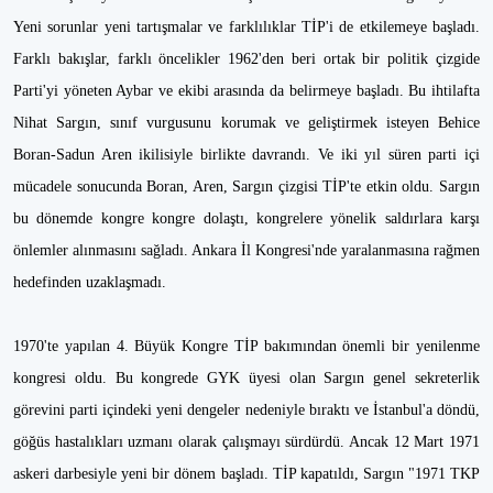
Yeni sorunlar yeni tartışmalar ve farklılıklar TİP'i de etkilemeye başladı.
Farklı bakışlar, farklı öncelikler 1962'den beri ortak bir politik çizgide
Parti'yi yöneten Aybar ve ekibi arasında da belirmeye başladı. Bu ihtilafta
Nihat Sargın, sınıf vurgusunu korumak ve geliştirmek isteyen Behice
Boran-Sadun Aren ikilisiyle birlikte davrandı. Ve iki yıl süren parti içi
mücadele sonucunda Boran, Aren, Sargın çizgisi TİP'te etkin oldu. Sargın
bu dönemde kongre kongre dolaştı, kongrelere yönelik saldırlara karşı
önlemler alınmasını sağladı. Ankara İl Kongresi'nde yaralanmasına rağmen
hedefinden uzaklaşmadı.
1970'te yapılan 4. Büyük Kongre TİP bakımından önemli bir yenilenme
kongresi oldu. Bu kongrede GYK üyesi olan Sargın genel sekreterlik
görevini parti içindeki yeni dengeler nedeniyle bıraktı ve İstanbul'a döndü,
göğüs hastalıkları uzmanı olarak çalışmayı sürdürdü. Ancak 12 Mart 1971
askeri darbesiyle yeni bir dönem başladı. TİP kapatıldı, Sargın "1971 TKP