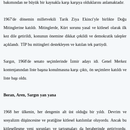
bakımından ne büyük bir kaynakla karşı karşıya olduklarını anlamaktadır.
1967'de dönemin milletvekili Tarik Ziya Ekinci'yle birlikte Doğu
Mitinglerine katıldı. Mitinglerde, Kürt sorunu yasal ve kitlesel olarak ilk
kez dile getirildi, konunun önemine dikkat çekildi ve demokratik talepler
açıklandı. TİP bu mitingleri destekleyen ve katılan tek partiydi.
Sargın, 1968'de senato seçimlerinde İzmir adayı idi. Genel Merkez
kontenjanından liste başına konulmasına karşı çıktı, ön seçimlere katıldı ve
liste başı oldu.
Boran, Aren, Sargın yan yana
1968 her ülkenin, her dengenin alt üst olduğu bir yıldı. Devrim ve
sosyalizm düşüncesine ve pratiğine kitlesel katılımlar oluyordu. Ancak bu
kitleselleşme yeni sorunları ve tartışmaları da beraberinde getiriyordu.