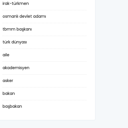
irak-türkmen
osmanlı devlet adamı
tbmm başkanı
türk dünyası
aile
akademisyen
asker
bakan
başbakan
belediye başkanı