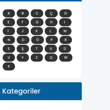
A
B
C
Ç
D
E
F
G
H
I
İ
J
K
L
M
N
O
Ö
P
R
S
Ş
T
U
Ü
V
Y
Z
Q
W
X
Kategoriler