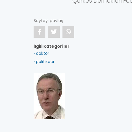
Çerkes Dernekleri F
Sayfayı paylaş
İlgili Kategoriler
› doktor
› politikacı