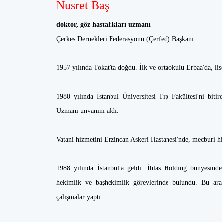
Nusret Baş
doktor, göz hastalıkları uzmanı
Çerkes Dernekleri Federasyonu (Çerfed) Başkanı
1957 yılında Tokat'ta doğdu. İlk ve ortaokulu Erbaa'da, l
1980 yılında İstanbul Üniversitesi Tıp Fakültesi'ni biti
Uzmanı unvanını aldı.
Vatani hizmetini Erzincan Askeri Hastanesi'nde, mecburi h
1988 yılında İstanbul'a geldi. İhlas Holding bünyesind
hekimlik ve başhekimlik görevlerinde bulundu. Bu arada
çalışmalar yaptı.