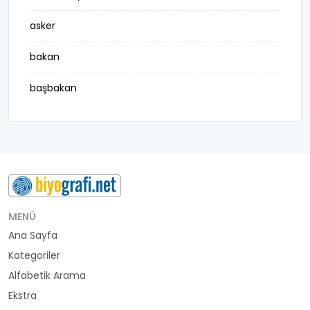
asker
bakan
başbakan
belediye başkanı
besteci
buluş
bürokrat
MENÜ
Ana Sayfa
büyükelçi
Kategoriler
cumhurbaşkanı
Alfabetik Arama
Ekstra
denizci