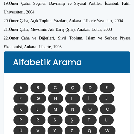
19.Ömer Çaha, Seçmen Davranışı ve Siyasal Partiler, İstanbul: Fatih
Üniversitesi, 2004
20.Ömer Çaha, Açık Toplum Yazıları, Ankara: Liberte Yayınları, 2004
21.Ömer Çaha, Mevsimin Adı Barış (Şiir), Anakar: Lotus, 2003
22.Ömer Çaha ve Diğerleri, Sivil Toplum, İslam ve Serbest Piyasa
Ekonomisi, Ankara: Liberte, 1998.
Alfabetik Arama
A
B
C
Ç
D
E
F
G
H
I
İ
J
K
L
M
N
O
Ö
P
R
S
Ş
T
U
Ü
V
Y
Z
Q
W