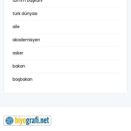
tbmm başkanı
türk dünyası
aile
akademisyen
asker
bakan
başbakan
belediye başkanı
besteci
buluş