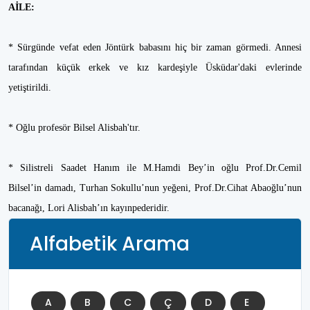
AİLE:
* Sürgünde vefat eden Jöntürk babasını hiç bir zaman görmedi. Annesi
tarafından küçük erkek ve kız kardeşiyle Üsküdar'daki evlerinde
yetiştirildi.
* Oğlu profesör Bilsel Alisbah'tır.
* Silistreli Saadet Hanım ile M.Hamdi Bey’in oğlu Prof.Dr.Cemil
Bilsel’in damadı, Turhan Sokullu’nun yeğeni, Prof.Dr.Cihat Abaoğlu’nun
bacanağı, Lori Alisbah’ın kayınpederidir.
Alfabetik Arama
A
B
C
Ç
D
E