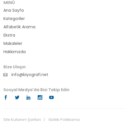
bürokrat
MENÜ
Ana Sayfa
büyükelçi
Kategoriler
cumhurbaşkanı
Alfabetik Arama
Ekstra
denizci
Makaleler
Hakkımızda
din adamı
doktor
Bize Ulaşın
info@biyografi.net
fotoğrafçı
Sosyal Medya'da Bizi Takip Edin
futbol
fıkra kahramanı
gazeteci
Site Kullanım Şartları
Gizlilik Politikamız
© 2024 Biyografi.net