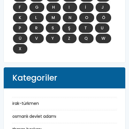
F
G
H
I
İ
J
K
L
M
N
O
Ö
P
R
S
Ş
T
U
Ü
V
Y
Z
Q
W
X
Kategoriler
irak-türkmen
osmanlı devlet adamı