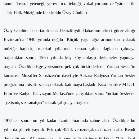
tanıdı. Teatral yeteneği, yöresel icra tekniği, vokal yorumu ve "yâren"i ile
Türk Halk Müziğinde bir ekoldu Özay Gönlüm.
Özay Gönlüm baba tarafından Denizliliydi. Babasının askeri görev aldığı
Erzincan'da 1940 yılında doğdu. Küçük yaşta ağız armonikası çalarak
müziğe başladı, ortaokul yıllarında keman çaldı. Bağlama çalmaya
başladıktan sonra, 1965 yılında köy köy dolaşıp derlemeler yapmaya
başladı. Özellikle Ege yöresinden pek çok türkü derledi. Yurttan Sesler'in
kurucusu Muzaffer Sarısözen'in davetiyle Ankara Radyosu Yurttan Sesler
programına misafir sanatçı olarak katılmaya başladı. Kısa bir süre M.E.B.
Film ve Radyo Telavizyon Merkezi'nde çalıştıktan sonra Yurttan Sesler'de
"yetişmiş saz sanatçısı" olarak çalışmaya başladı.
1973'ten sonra on yıl kadar İzmir Fuarı'nda sahne aldı. Özellikle bu
yıllarda şöhreti yayıldı. Pek çok 45'lik ve uzunçalara imzasını attı. Kendi
derlediği ve TRT repertuarına kazandırdığı yüzlerce türküden "Çöz de al