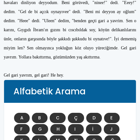
havaları dinliyon deyyodum. Beni görüvedi, "ninee!" dedi. "Eeey!"
dedim. "Gel de bi açcık oynayıvee" dedi. "Beni mi deyyon ay oğlum"
dedim. "Heee" dedi. "Uleen" dedim, "benden geçti gari a yavrim. Sen o
karını, Gıygıdı İbram'ın gızını bi cıscıbıldak soy, köyün delikanlılarını
ünle, onların garşısında böyle şakkıdı şukkudu bi oynatıve!". İyi dememiş
miyim len? Sen olmayınca yokluğun köz oluyo yüreciğimde. Gel gari
yavrım. Yollara bakıttırma, gözümüzden yaş akıttırma.
Gel gari yavrım, gel gari! He hey.
Alfabetik Arama
A
B
C
Ç
D
E
F
G
H
I
İ
J