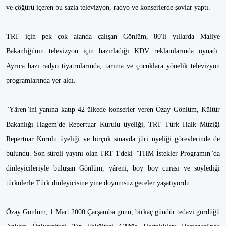
ve çöğürü içeren bu sazla televizyon, radyo ve konserlerde şovlar yaptı.
TRT için pek çok alanda çalışan Gönlüm, 80'li yıllarda Maliye
Bakanlığı'nın televizyon için hazırladığı KDV reklamlarında oynadı.
Ayrıca bazı radyo tiyatrolarında, tarıma ve çocuklara yönelik televizyon
programlarında yer aldı.
"Yâren"ini yanına katıp 42 ülkede konserler veren Özay Gönlüm, Kültür
Bakanlığı Hagem'de Repertuar Kurulu üyeliği, TRT Türk Halk Müziği
Repertuar Kurulu üyeliği ve birçok sınavda jüri üyeliği görevlerinde de
bulundu. Son süreli yayını olan TRT 1'deki "THM İstekler Programın"da
dinleyicileriyle buluşan Gönlüm, yâreni, boy boy curası ve söylediği
türkülerle Türk dinleyicisine yine doyumsuz geceler yaşatıyordu.
Özay Gönlüm, 1 Mart 2000 Çarşamba günü, birkaç gündür tedavi gördüğü