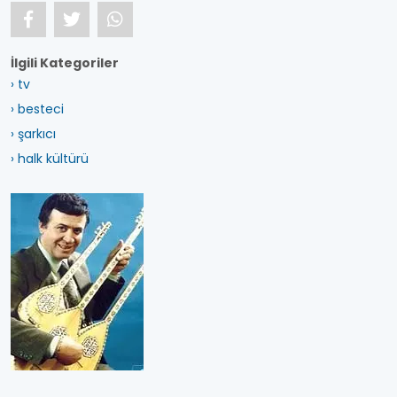
İlgili Kategoriler
› tv
› besteci
› şarkıcı
› halk kültürü