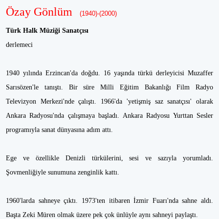
Özay Gönlüm
(1940)-(2000)
Türk Halk Müziği Sanatçısı
derlemeci
1940 yılında Erzincan'da doğdu. 16 yaşında türkü derleyicisi Muzaffer
Sarısözen'le tanıştı. Bir süre Milli Eğitim Bakanlığı Film Radyo
Televizyon Merkezi'nde çalıştı. 1966'da 'yetişmiş saz sanatçısı' olarak
Ankara Radyosu'nda çalışmaya başladı. Ankara Radyosu Yurttan Sesler
programıyla sanat dünyasına adım attı.
Ege ve özellikle Denizli türkülerini, sesi ve sazıyla yorumladı.
Şovmenliğiyle sunumuna zenginlik kattı.
1960'larda sahneye çıktı. 1973'ten itibaren İzmir Fuarı'nda sahne aldı.
Başta Zeki Müren olmak üzere pek çok ünlüyle aynı sahneyi paylaştı.