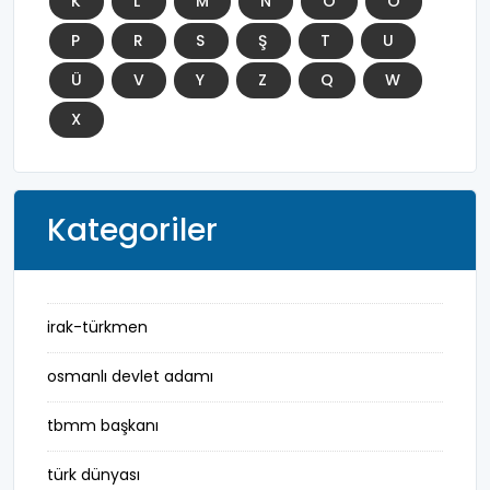
K
L
M
N
O
Ö
P
R
S
Ş
T
U
Ü
V
Y
Z
Q
W
X
Kategoriler
irak-türkmen
osmanlı devlet adamı
tbmm başkanı
türk dünyası