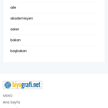
aile
akademisyen
asker
bakan
başbakan
belediye başkanı
besteci
buluş
bürokrat
MENÜ
Ana Sayfa
büyükelçi