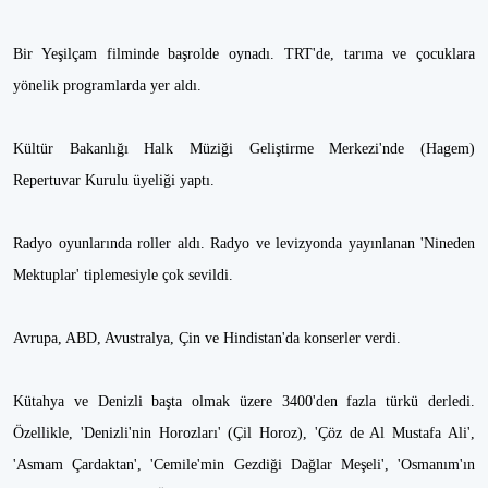
Bir Yeşilçam filminde başrolde oynadı. TRT'de, tarıma ve çocuklara
yönelik programlarda yer aldı.
Kültür Bakanlığı Halk Müziği Geliştirme Merkezi'nde (Hagem)
Repertuvar Kurulu üyeliği yaptı.
Radyo oyunlarında roller aldı. Radyo ve levizyonda yayınlanan 'Nineden
Mektuplar' tiplemesiyle çok sevildi.
Avrupa, ABD, Avustralya, Çin ve Hindistan'da konserler verdi.
Kütahya ve Denizli başta olmak üzere 3400'den fazla türkü derledi.
Özellikle, 'Denizli'nin Horozları' (Çil Horoz), 'Çöz de Al Mustafa Ali',
'Asmam Çardaktan', 'Cemile'min Gezdiği Dağlar Meşeli', 'Osmanım'ın