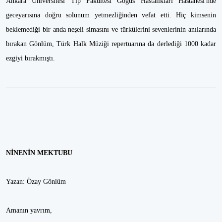
Ankara Üniversitesi Tıp Fakültesi Göğüs Hastalıkları Hastanesi'nde
geceyarısına doğru solunum yetmezliğinden vefat etti. Hiç kimsenin
beklemediği bir anda neşeli simasını ve türkülerini sevenlerinin anılarında
bırakan Gönlüm, Türk Halk Müziği repertuarına da derlediği 1000 kadar
ezgiyi bırakmıştı.
NİNENİN MEKTUBU
Yazan: Özay Gönlüm
Amanın yavrım,