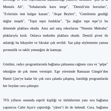
Mustafa Ali", "Sobalarında kuru meşe", "Denizli'nin horozları",
"Evlerinin önü bulgur kazanı", "Avşar Beyleri", "Cemilemin gezdiği
dağlar meşeli", "Tepsi tepsi fındıklar", "Şu dağlar tepe tepe"yi bu
dönemde plaklara okudu. Ama asıl satış rekorlarını "Ninenin Mektubu"
plaklarıyla kırdı. Onlarca mektubu plaklara okudu. Denizli şivesi ile
anlattığı bu hikayeler ve fıkralar çok sevildi. Saz çalıp söylemenin yanına
şovmenlik ve taklit yeteneğini de katmıştı.
Gönlüm, radyo programlarında bağlama çalmasına rağmen cura ve "şelpe"
tekniğine de çok önem vermiştir. Ege yöresinde Ramazan Güngör'den
Hamit Çine'ye kadar bir çok cura çalanla çalışmış, katıldığı programlarda
her boydan cura çalmıştır.
70'li yılların sonunda esprili kişiliği ve türkülerinin yanı sıra bağlama
yapımcısı Cafer Açın'e yaptırdığı "yâren"i ile de ünlendi. Cura, bağlama