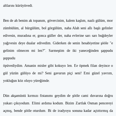
altlarını kürüyüvedi.
Ben de ah benim ak topanım, gövercinim, kalem kaşlım, nazlı gülüm, mor
zümbülüm, al bürgülüm, bol görgülüm, naha Alah seni allı başlı gelinler
edivesin, muradına er, gonca güller der, naha evlerine sarı sarı buğdeyler
yağıvesin deye dualar edivedim. Giderken de senin hesabiyetine şööle "e
gelinim olmecen mi len?". Sarmeştim de iki yaneceğinden şappudu
şuppudu
öpüvediydim. Amanin misler gibi kokuyo len. Ee öpmek filan deyince o
gül yüzün gülüyo de mi? Seni gavurun piçi seni! Emi güzel yavrım,
yokluğun köz oluyo yüreğimde.
Dün akşamüstü kırmızı fistanımı geydim de şööle cami duvarına doğru
yukarı çıkıyodum. Elimi ardıma kodum. Bizim Zartlak Osman pencereyi
açmış, bende şööle oturdum. Bi de iradyoyu sonuna kadar açtıttırmış da