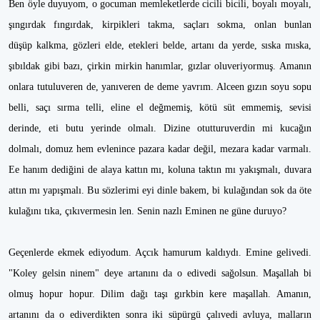
Ben öyle duyuyom, o gocuman memleketlerde cicili bicili, boyalı moyalı,
şıngırdak fıngırdak, kirpikleri takma, saçları sokma, onlan bunlan
düşüp kalkma, gözleri elde, etekleri belde, artanı da yerde, sıska mıska,
şıbıldak gibi bazı, çirkin mirkin hanımlar, gızlar oluveriyormuş. Amanın
onlara tutuluveren de, yanıveren de deme yavrım. Alceen gızın soyu sopu
belli, saçı sırma telli, eline el değmemiş, kötü süt emmemiş, sevisi
derinde, eti butu yerinde olmalı. Dizine otutturuverdin mi kucağın
dolmalı, domuz hem evlenince pazara kadar değil, mezara kadar varmalı.
Ee hanım dediğini de alaya kattın mı, koluna taktın mı yakışmalı, duvara
attın mı yapışmalı. Bu sözlerimi eyi dinle bakem, bi kulağından sok da öte
kulağını tıka, çıkıvermesin len. Senin nazlı Eminen ne güne duruyo?
Geçenlerde ekmek ediyodum. Açcık hamurum kaldıydı. Emine gelivedi.
"Koley gelsin ninem" deye artanını da o edivedi sağolsun. Maşallah bi
olmuş hopur hopur. Dilim dağı taşı gırkbin kere maşallah. Amanın,
artanını da o ediverdikten sonra iki süpürgü çalıvedi avluya, malların