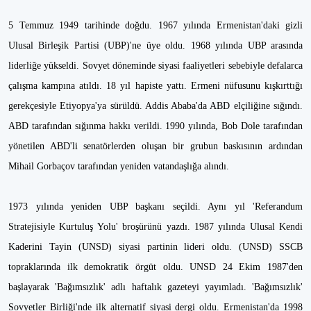
5 Temmuz 1949 tarihinde doğdu. 1967 yılında Ermenistan'daki gizli
Ulusal Birleşik Partisi (UBP)'ne üye oldu. 1968 yılında UBP arasında
liderliğe yükseldi. Sovyet döneminde siyasi faaliyetleri sebebiyle defalarca
çalışma kampına atıldı. 18 yıl hapiste yattı. Ermeni nüfusunu kışkırttığı
gerekçesiyle Etiyopya'ya sürüldü. Addis Ababa'da ABD elçiliğine sığındı.
ABD tarafından sığınma hakkı verildi. 1990 yılında, Bob Dole tarafından
yönetilen ABD'li senatörlerden oluşan bir grubun baskısının ardından
Mihail Gorbaçov tarafından yeniden vatandaşlığa alındı.
1973 yılında yeniden UBP başkanı seçildi. Aynı yıl 'Referandum
Stratejisiyle Kurtuluş Yolu' broşürünü yazdı. 1987 yılında Ulusal Kendi
Kaderini Tayin (UNSD) siyasi partinin lideri oldu. (UNSD) SSCB
topraklarında ilk demokratik örgüt oldu. UNSD 24 Ekim 1987'den
başlayarak 'Bağımsızlık' adlı haftalık gazeteyi yayımladı. 'Bağımsızlık'
Sovyetler Birliği'nde ilk alternatif siyasi dergi oldu. Ermenistan'da 1998