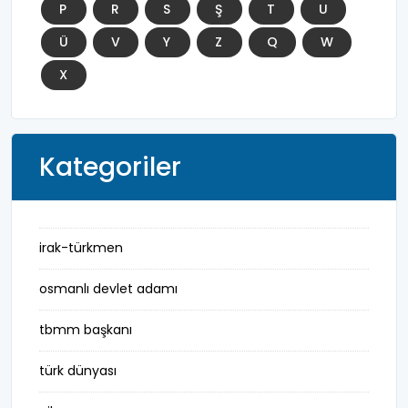
P
R
S
Ş
T
U
Ü
V
Y
Z
Q
W
X
Kategoriler
irak-türkmen
osmanlı devlet adamı
tbmm başkanı
türk dünyası