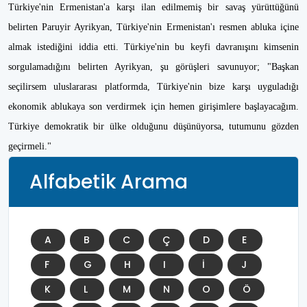
Türkiye'nin Ermenistan'a karşı ilan edilmemiş bir savaş yürüttüğünü
belirten Paruyir Ayrikyan, Türkiye'nin Ermenistan'ı resmen abluka içine
almak istediğini iddia etti. Türkiye'nin bu keyfi davranışını kimsenin
sorgulamadığını belirten Ayrikyan, şu görüşleri savunuyor; "Başkan
seçilirsem uluslararası platformda, Türkiye'nin bize karşı uyguladığı
ekonomik ablukaya son verdirmek için hemen girişimlere başlayacağım.
Türkiye demokratik bir ülke olduğunu düşünüyorsa, tutumunu gözden
geçirmeli."
Alfabetik Arama
A
B
C
Ç
D
E
F
G
H
I
İ
J
K
L
M
N
O
Ö