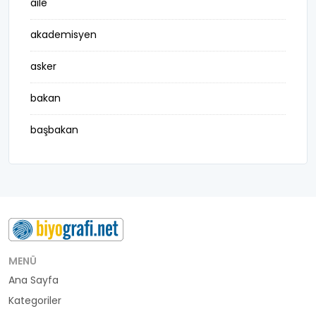
aile
akademisyen
asker
bakan
başbakan
belediye başkanı
besteci
buluş
bürokrat
MENÜ
Ana Sayfa
büyükelçi
Kategoriler