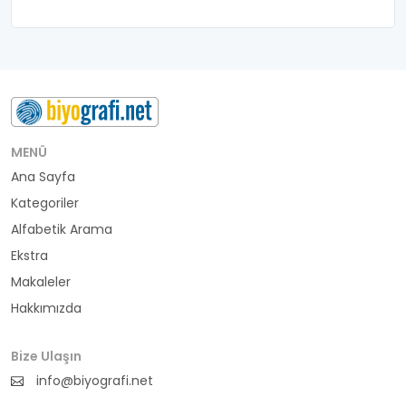
belediye başkanı
besteci
buluş
bürokrat
MENÜ
Ana Sayfa
büyükelçi
Kategoriler
cumhurbaşkanı
Alfabetik Arama
Ekstra
denizci
Makaleler
Hakkımızda
din adamı
doktor
Bize Ulaşın
info@biyografi.net
fotoğrafçı