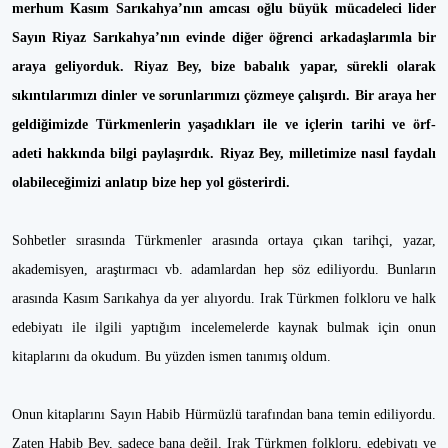
merhum Kasım Sarıkahya’nın amcası oğlu büyük mücadeleci lider
Sayın Riyaz Sarıkahya’nın evinde diğer öğrenci arkadaşlarımla bir
araya geliyorduk. Riyaz Bey, bize babalık yapar, sürekli olarak
sıkıntılarımızı dinler ve sorunlarımızı çözmeye çalışırdı. Bir araya her
geldiğimizde Türkmenlerin yaşadıkları ile ve içlerin tarihi ve örf-
adeti hakkında bilgi paylaşırdık. Riyaz Bey, milletimize nasıl faydalı
olabileceğimizi anlatıp bize hep yol gösterirdi.
Sohbetler sırasında Türkmenler arasında ortaya çıkan tarihçi, yazar,
akademisyen, araştırmacı vb. adamlardan hep söz ediliyordu. Bunların
arasında Kasım Sarıkahya da yer alıyordu. Irak Türkmen folkloru ve halk
edebiyatı ile ilgili yaptığım incelemelerde kaynak bulmak için onun
kitaplarını da okudum. Bu yüzden ismen tanımış oldum.
Onun kitaplarını Sayın Habib Hürmüzlü tarafından bana temin ediliyordu.
Zaten Habib Bey, sadece bana değil, Irak Türkmen folkloru, edebiyatı ve