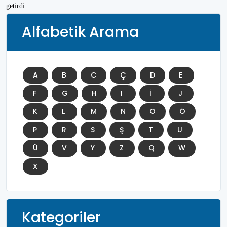
getirdi.
Alfabetik Arama
A
B
C
Ç
D
E
F
G
H
I
İ
J
K
L
M
N
O
Ö
P
R
S
Ş
T
U
Ü
V
Y
Z
Q
W
X
Kategoriler