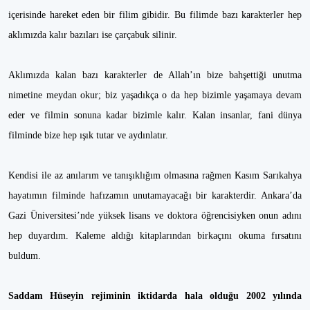
içerisinde hareket eden bir filim gibidir. Bu filimde bazı karakterler hep
aklımızda kalır bazıları ise çarçabuk silinir.
Aklımızda kalan bazı karakterler de Allah’ın bize bahşettiği unutma
nimetine meydan okur; biz yaşadıkça o da hep bizimle yaşamaya devam
eder ve filmin sonuna kadar bizimle kalır. Kalan insanlar, fani dünya
filminde bize hep ışık tutar ve aydınlatır.
Kendisi ile az anılarım ve tanışıklığım olmasına rağmen Kasım Sarıkahya
hayatımın filminde hafızamın unutamayacağı bir karakterdir. Ankara’da
Gazi Üniversitesi’nde yüksek lisans ve doktora öğrencisiyken onun adını
hep duyardım. Kaleme aldığı kitaplarından birkaçını okuma fırsatını
buldum.
Saddam Hüseyin rejiminin iktidarda hala olduğu 2002 yılında