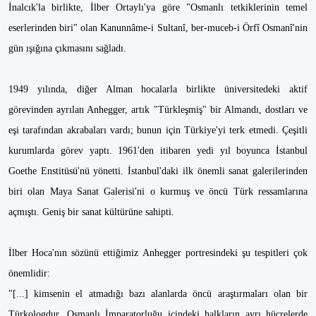
İnalcık'la birlikte, İlber Ortaylı'ya göre "Osmanlı tetkiklerinin temel
eserlerinden biri" olan Kanunnâme-i Sultanî, ber-muceb-i Örfî Osmanî'nin
gün ışığına çıkmasını sağladı.
1949 yılında, diğer Alman hocalarla birlikte üniversitedeki aktif
görevinden ayrılan Anhegger, artık "Türkleşmiş" bir Almandı, dostları ve
eşi tarafından akrabaları vardı; bunun için Türkiye'yi terk etmedi. Çeşitli
kurumlarda görev yaptı. 1961'den itibaren yedi yıl boyunca İstanbul
Goethe Enstitüsü'nü yönetti. İstanbul'daki ilk önemli sanat galerilerinden
biri olan Maya Sanat Galerisi'ni o kurmuş ve öncü Türk ressamlarına
açmıştı. Geniş bir sanat kültürüne sahipti.
İlber Hoca'nın sözünü ettiğimiz Anhegger portresindeki şu tespitleri çok
önemlidir:
"[...] kimsenin el atmadığı bazı alanlarda öncü araştırmaları olan bir
Türkologdur. Osmanlı İmparatorluğu içindeki halkların ayrı hücrelerde