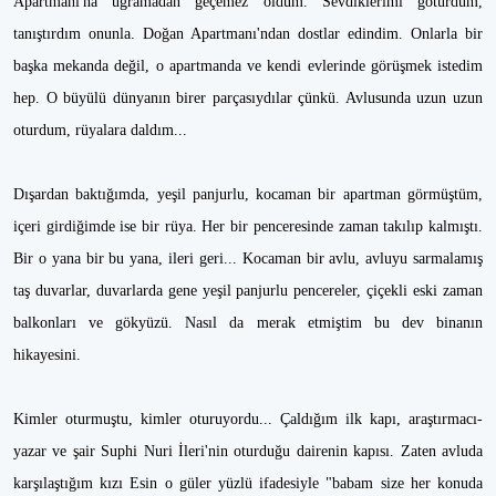
Apartmanı'na uğramadan geçemez oldum. Sevdiklerimi götürdüm,
tanıştırdım onunla. Doğan Apartmanı'ndan dostlar edindim. Onlarla bir
başka mekanda değil, o apartmanda ve kendi evlerinde görüşmek istedim
hep. O büyülü dünyanın birer parçasıydılar çünkü. Avlusunda uzun uzun
oturdum, rüyalara daldım...
Dışardan baktığımda, yeşil panjurlu, kocaman bir apartman görmüştüm,
içeri girdiğimde ise bir rüya. Her bir penceresinde zaman takılıp kalmıştı.
Bir o yana bir bu yana, ileri geri... Kocaman bir avlu, avluyu sarmalamış
taş duvarlar, duvarlarda gene yeşil panjurlu pencereler, çiçekli eski zaman
balkonları ve gökyüzü. Nasıl da merak etmiştim bu dev binanın
hikayesini.
Kimler oturmuştu, kimler oturuyordu... Çaldığım ilk kapı, araştırmacı-
yazar ve şair Suphi Nuri İleri'nin oturduğu dairenin kapısı. Zaten avluda
karşılaştığım kızı Esin o güler yüzlü ifadesiyle "babam size her konuda