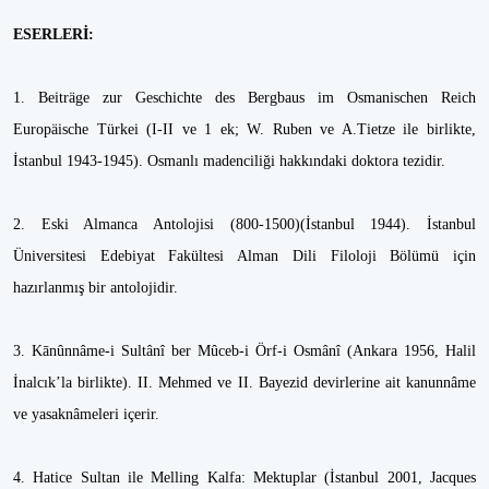
ESERLERİ:
1. Beiträge zur Geschichte des Bergbaus im Osmanischen Reich
Europäische Türkei (I-II ve 1 ek; W. Ruben ve A.Tietze ile birlikte,
İstanbul 1943-1945). Osmanlı madenciliği hakkındaki doktora tezidir.
2. Eski Almanca Antolojisi (800-1500)(İstanbul 1944). İstanbul
Üniversitesi Edebiyat Fakültesi Alman Dili Filoloji Bölümü için
hazırlanmış bir antolojidir.
3. Kānûnnâme-i Sultânî ber Mûceb-i Örf-i Osmânî (Ankara 1956, Halil
İnalcık’la birlikte). II. Mehmed ve II. Bayezid devirlerine ait kanunnâme
ve yasaknâmeleri içerir.
4. Hatice Sultan ile Melling Kalfa: Mektuplar (İstanbul 2001, Jacques