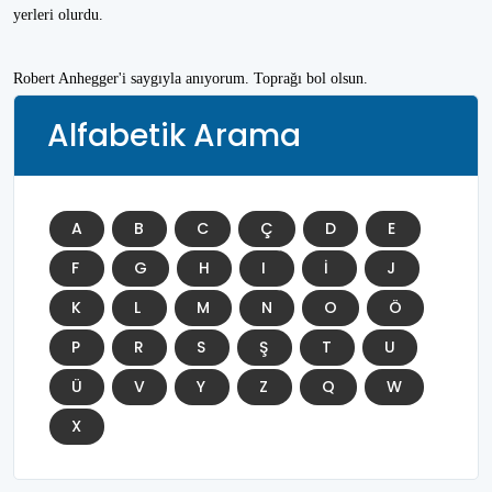
yerleri olurdu.
Robert Anhegger'i saygıyla anıyorum. Toprağı bol olsun.
Alfabetik Arama
A
B
C
Ç
D
E
F
G
H
I
İ
J
K
L
M
N
O
Ö
P
R
S
Ş
T
U
Ü
V
Y
Z
Q
W
X