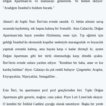
Doğan Apartmanı'nı ve manzarayı göstererek. Ve hemen ekliyor:
"Aradığım İstanbul'u buldum burada."
Ahmet'i de Suphi Nuri İleri'nin evinde tanıdık. O, bütün ailesini savaş
sırasında kaybetmiş, tek başına kalmış bir Somalili. Ama Galata'da, Doğan
Apartmanı'nda hayat yeniden filizlenmiş onun için. Tıp eğitimi için
geldiği İstanbul'da ekonomik koşullar nedeniyle marangozluk ve boyacılık
yapmak zorunda kalmış, ama hayata karşı o kadar dirençli ki, aynen
Doğan Apartmanı gibi her türlü olumsuzluğa karşı dimdik ayakta.
İleri'lerin evinde onlara yardım ediyor. "Kendime bir baba, anne ve kız
kardeş buldum" diyor. Galatayı da çok renkli buluyor: Çingeneler, Araplar,
Etiyopyalılar, Nijeryalılar, Senegalliler...
Esin İleri, bu apartmanın pırıl pırıl gençlerinden biri. Tıpkı Doğan
Apartmanı gibi gururlu, mağrur, cana yakın. Piyer Loti Lisesi'nde okuyor.
O kendini bir İstiklal Caddesi çocuğu olarak tanımlıyor. Başka bir yerde