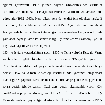
eğitimi görüyordu. 1932 yılında Viyana Üniversitesi’nde eğitimini
sürdürdü. Ardından Berlin’e taşınarak Friedrich Willhelm Üniversitesi’nde
görev aldı(1932-1933). Hem ülkesi hem de kendisi için oldukça hareketli
olan bu yıllarda Alman Komünist Partisi’ne üye oldu ve bazı siyasî
faaliyetlerde bulundu. Nazi-Antinazi grupları arasındaki kavgaların birinde
yaralandı. Aynı yıllarda Balkanlar’la ilgili çalışmalara ve İslâmoloji’ye ilgi
duymaya başladı ve Türkçe öğrendi.
1934’te İsviçre vatandaşlığına geçti. 1935’te Tuna yoluyla Rusçuk, Varna
ve İstanbul’a gitti. İstanbul’da bir yıl kalarak Türkçe’sini geliştirdi.
1938’de ikinci defa Türkiye’ye geldi ve Andreas Tietze ile Anadolu’yu
dolaştı. 1940’ta Alman Arkeoloji Enstitüsü’nde yardımcı araştırmacı
olarak görev yapmak üzere üçüncü defa Türkiye’ye gelen Anhegger daha
sonra çeşitli işlerde çalıştı. Özel ders verdi, okutmanlık yaptı. Köy
enstitüleri yapı projelerinde görev aldı. Zürih Üniversitesi’nde hazırladığı
Osmanlı madenciliğiyle ilgili doktora tezi İstanbul’da yayımlandı(1943-