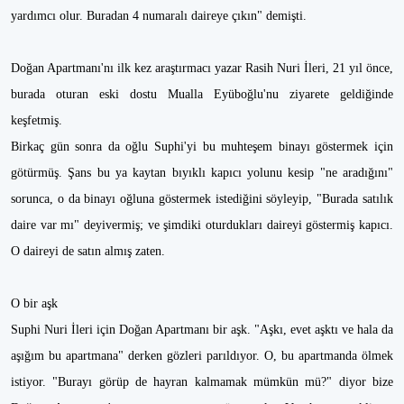
yardımcı olur. Buradan 4 numaralı daireye çıkın" demişti.
Doğan Apartmanı'nı ilk kez araştırmacı yazar Rasih Nuri İleri, 21 yıl önce,
burada oturan eski dostu Mualla Eyüboğlu'nu ziyarete geldiğinde
keşfetmiş.
Birkaç gün sonra da oğlu Suphi'yi bu muhteşem binayı göstermek için
götürmüş. Şans bu ya kaytan bıyıklı kapıcı yolunu kesip "ne aradığını"
sorunca, o da binayı oğluna göstermek istediğini söyleyip, "Burada satılık
daire var mı" deyivermiş; ve şimdiki oturdukları daireyi göstermiş kapıcı.
O daireyi de satın almış zaten.
O bir aşk
Suphi Nuri İleri için Doğan Apartmanı bir aşk. "Aşkı, evet aşktı ve hala da
aşığım bu apartmana" derken gözleri parıldıyor. O, bu apartmanda ölmek
istiyor. "Burayı görüp de hayran kalmamak mümkün mü?" diyor bize