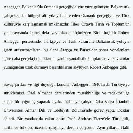
Anhegger, Balkanlar'da Osmanlı gerçeğiyle yüz yüze gelmiştir. Balkanistik
çalışırken, bu bölgeyi altı yüz yıl idare eden Osmanlı gerçeğiyle ve Türk
kültürüyle karşılaşmamak imkânsızdır. İlber Ortaylı Tarih ve Toplum'un
yeni sayısında ikinci defa yayımlanan "İçimizden Biri" başlıklı Robert
Anhegger portresinde, Türkçe'ye ve Türk kültürüne Balkanistik yoluyla
giren araştırmacıların, bu alana Arapça ve Farsça'dan sonra yönelenlere
göre daha gerçekçi olduklarını, yani oryantalistik kalıplardan ve kavramlar
yumağından uzak durmayı başardıklarını söylüyor. Robert Anhegger gibi.
Savaş şartları ve ilgi duyduğu konular, Anhegger'i 1940'larda Türkiye'ye
sürüklemişti. Özel Almanca derslerinden musahhihliğe ve redaktörlüğe
kadar bir yığın iş yaparak ayakta kalmaya çalıştı. Daha sonra İstanbul
Üniversitesi Alman Dili ve Edebiyatı Bölümü'nde görev yaptı. Dostlar
edindi. Bir yandan da yakın dostu Prof. Andreas Tietze'yle Türk dili,
tarihi ve folkloru üzerine çalışmaya devam ediyordu. Aynı yıllarda Halil