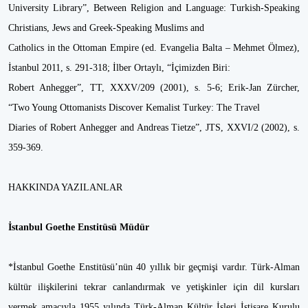
University Library”, Between Religion and Language: Turkish-Speaking
Christians, Jews and Greek-Speaking Muslims and
Catholics in the Ottoman Empire (ed. Evangelia Balta – Mehmet Ölmez),
İstanbul 2011, s. 291-318; İlber Ortaylı, “İçimizden Biri:
Robert Anhegger”, TT, XXXV/209 (2001), s. 5-6; Erik-Jan Zürcher,
“Two Young Ottomanists Discover Kemalist Turkey: The Travel
Diaries of Robert Anhegger and Andreas Tietze”, JTS, XXVI/2 (2002), s.
359-369.
HAKKINDA YAZILANLAR
İstanbul Goethe Enstitüsü Müdür
*İstanbul Goethe Enstitüsü’nün 40 yıllık bir geçmişi vardır. Türk-Alman
kültür ilişkilerini tekrar canlandırmak ve yetişkinler için dil kursları
vermek amacıyla 1955 yılında Türk-Alman Kültür İşleri İstişare Kurulu