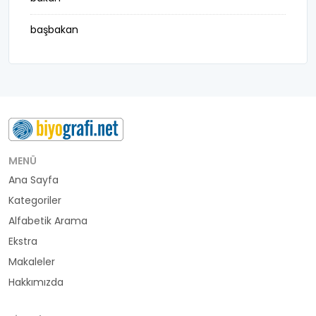
başbakan
belediye başkanı
besteci
buluş
bürokrat
MENÜ
Ana Sayfa
büyükelçi
Kategoriler
cumhurbaşkanı
Alfabetik Arama
Ekstra
denizci
Makaleler
Hakkımızda
din adamı
doktor