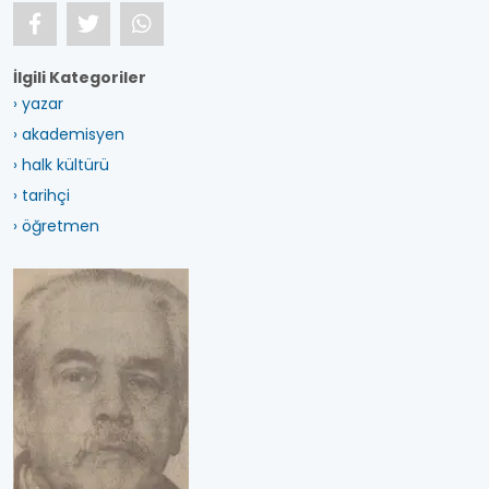
İlgili Kategoriler
› yazar
› akademisyen
› halk kültürü
› tarihçi
› öğretmen