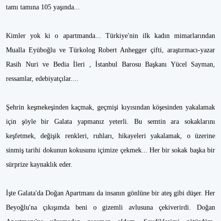
tamı tamına 105 yaşında...
Kimler yok ki o apartmanda... Türkiye'nin ilk kadın mimarlarından
Mualla Eyüboğlu ve Türkolog Robert Anhegger çifti, araştırmacı-yazar
Rasih Nuri ve Bedia İleri , İstanbul Barosu Başkanı Yücel Sayman,
ressamlar, edebiyatçılar....
Şehrin keşmekeşinden kaçmak, geçmişi kıyısından köşesinden yakalamak
için şöyle bir Galata yapmanız yeterli. Bu semtin ara sokaklarını
keşfetmek, değişik renkleri, ruhları, hikayeleri yakalamak, o üzerine
sinmiş tarihi dokunun kokusunu içimize çekmek... Her bir sokak başka bir
sürprize kaynaklık eder.
İşte Galata'da Doğan Apartmanı da insanın gönlüne bir ateş gibi düşer. Her
Beyoğlu'na çıkışımda beni o gizemli avlusuna çekiverirdi. Doğan