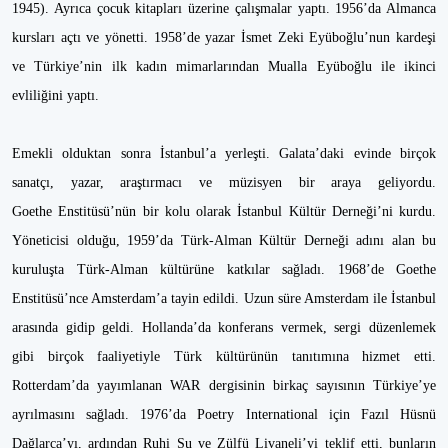
1945). Ayrıca çocuk kitapları üzerine çalışmalar yaptı. 1956’da Almanca
kursları açtı ve yönetti. 1958’de yazar İsmet Zeki Eyüboğlu’nun kardeşi
ve Türkiye’nin ilk kadın mimarlarından Mualla Eyüboğlu ile ikinci
evliliğini yaptı.
Emekli olduktan sonra İstanbul’a yerleşti. Galata’daki evinde birçok
sanatçı, yazar, araştırmacı ve müzisyen bir araya geliyordu.
Goethe Enstitüsü’nün bir kolu olarak İstanbul Kültür Derneği’ni kurdu.
Yöneticisi olduğu, 1959’da Türk-Alman Kültür Derneği adını alan bu
kuruluşta Türk-Alman kültürüne katkılar sağladı. 1968’de Goethe
Enstitüsü’nce Amsterdam’a tayin edildi. Uzun süre Amsterdam ile İstanbul
arasında gidip geldi. Hollanda’da konferans vermek, sergi düzenlemek
gibi birçok faaliyetiyle Türk kültürünün tanıtımına hizmet etti.
Rotterdam’da yayımlanan WAR dergisinin birkaç sayısının Türkiye’ye
ayrılmasını sağladı. 1976’da Poetry International için Fazıl Hüsnü
Dağlarca’yı, ardından Ruhi Su ve Zülfü Livaneli’yi teklif etti, bunların