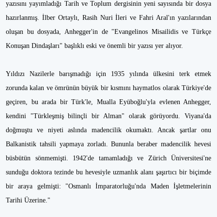
yazısını yayımladığı Tarih ve Toplum dergisinin yeni sayısında bir dosya
hazırlanmış. İlber Ortaylı, Rasih Nuri İleri ve Fahri Aral'ın yazılarından
oluşan bu dosyada, Anhegger'in de "Evangelinos Misailidis ve Türkçe
Konuşan Dindaşları" başlıklı eski ve önemli bir yazısı yer alıyor.
Yıldızı Nazilerle barışmadığı için 1935 yılında ülkesini terk etmek
zorunda kalan ve ömrünün büyük bir kısmını haymatlos olarak Türkiye'de
geçiren, bu arada bir Türk'le, Mualla Eyüboğlu'yla evlenen Anhegger,
kendini "Türkleşmiş bilinçli bir Alman" olarak görüyordu. Viyana'da
doğmuştu ve niyeti aslında madencilik okumaktı. Ancak şartlar onu
Balkanistik tahsili yapmaya zorladı. Bununla beraber madencilik hevesi
büsbütün sönmemişti. 1942'de tamamladığı ve Zürich Üniversitesi'ne
sunduğu doktora tezinde bu hevesiyle uzmanlık alanı şaşırtıcı bir biçimde
bir araya gelmişti: "Osmanlı İmparatorluğu'nda Maden İşletmelerinin
Tarihi Üzerine."