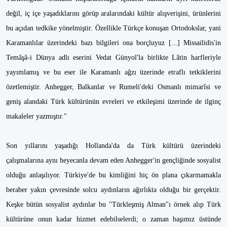
değil, iç içe yaşadıklarını görüp aralarındaki kültür alışverişini, ürünlerini
bu açıdan tedkike yönelmiştir. Özellikle Türkçe konuşan Ortodokslar, yani
Karamanlılar üzerindeki bazı bilgileri ona borçluyuz [...] Missailidis'in
Temâşâ-i Dünya adlı eserini Vedat Günyol'la birlikte Lâtin harfleriyle
yayımlamış ve bu eser ile Karamanlı ağzı üzerinde etraflı tetkiklerini
özetlemiştir. Anhegger, Balkanlar ve Rumeli'deki Osmanlı mimarîsi ve
geniş alandaki Türk kültürünün evreleri ve etkileşimi üzerinde de ilginç
makaleler yazmıştır."
Son yıllarını yaşadığı Hollanda'da da Türk kültürü üzerindeki
çalışmalarına aynı heyecanla devam eden Anhegger'in gençliğinde sosyalist
olduğu anlaşılıyor. Türkiye'de bu kimliğini hiç ön plana çıkarmamakla
beraber yakın çevresinde solcu aydınların ağırlıkta olduğu bir gerçektir.
Keşke bütün sosyalist aydınlar bu "Türkleşmiş Alman"ı örnek alıp Türk
kültürüne onun kadar hizmet edebilselerdi; o zaman başımız üstünde