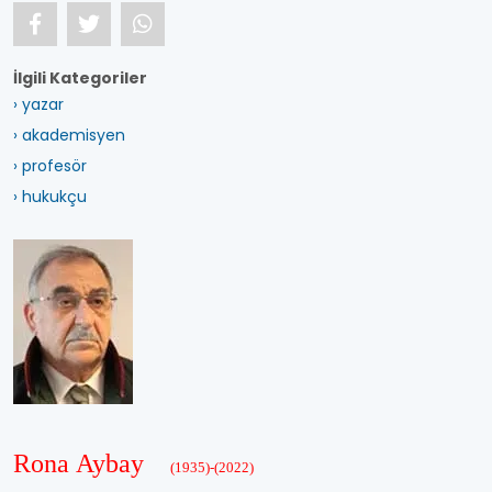
İlgili Kategoriler
› yazar
› akademisyen
› profesör
› hukukçu
Rona Aybay
(1935)-(2022)