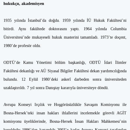
hukukçu, akademisyen
1935 yılında İstanbul’da doğdu. 1959 yılında İÜ Hukuk Fakültesi’ni
bitirdi. Aynı fakültede doktorasını yaptı. 1964 yılında Columbia
Üniversitesi’nde mukayeseli hukuk masterini tamamladı. 1973’te doçent,
1980’de profesör oldu.
ODTÜ’de Kamu Yönetimi bölüm başkanlığı, ODTÜ İdari İlimler
Fakültesi dekanlığı ve AÜ Siyasal Bilgiler Fakültesi dekan yardımcılığında
bulundu. 12 Eylül 1980’deki askerî darbeden sonra üniversiteden
uzaklaştırıldı. 7 yıl sonra Danıştay kararıyla üniversiteye döndü.
Avrupa Konseyi Irçılık ve Hoşgörüsüzlükle Savaşım Komisyonu ile
Bosna-Hersek’teki insan hakları ihlallerini incelemekle görevli AGİT
komisyonu üyeliklerinde, Bosna-Hersek İnsan Hakları Mahkemesi’nin
kurulduğu 1996’dan kapandığı 2003’e kadar Avrupa Konseyi tarafından