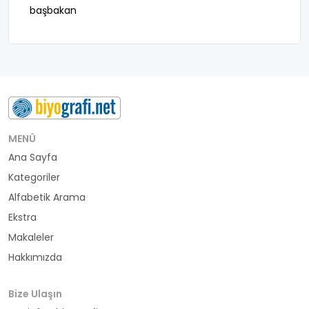
başbakan
belediye başkanı
besteci
buluş
bürokrat
MENÜ
Ana Sayfa
büyükelçi
Kategoriler
cumhurbaşkanı
Alfabetik Arama
Ekstra
denizci
Makaleler
Hakkımızda
din adamı
doktor
Bize Ulaşın