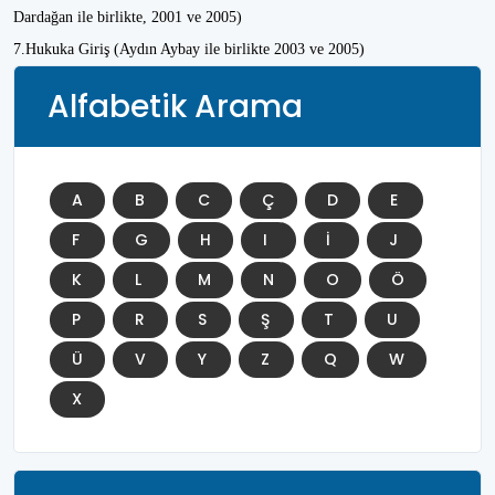
Dardağan ile birlikte, 2001 ve 2005)
7.Hukuka Giriş (Aydın Aybay ile birlikte 2003 ve 2005)
Alfabetik Arama
A
B
C
Ç
D
E
F
G
H
I
İ
J
K
L
M
N
O
Ö
P
R
S
Ş
T
U
Ü
V
Y
Z
Q
W
X