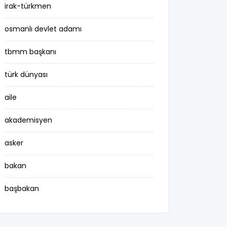
irak-türkmen
osmanlı devlet adamı
tbmm başkanı
türk dünyası
aile
akademisyen
asker
bakan
başbakan
belediye başkanı