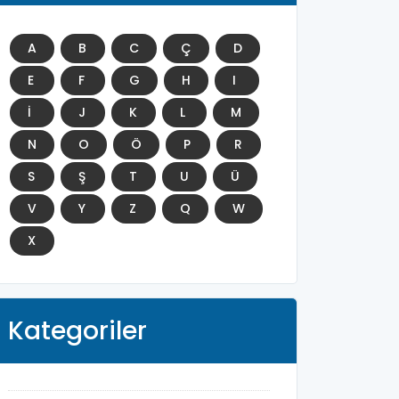
A
B
C
Ç
D
E
F
G
H
I
İ
J
K
L
M
N
O
Ö
P
R
S
Ş
T
U
Ü
V
Y
Z
Q
W
X
Kategoriler