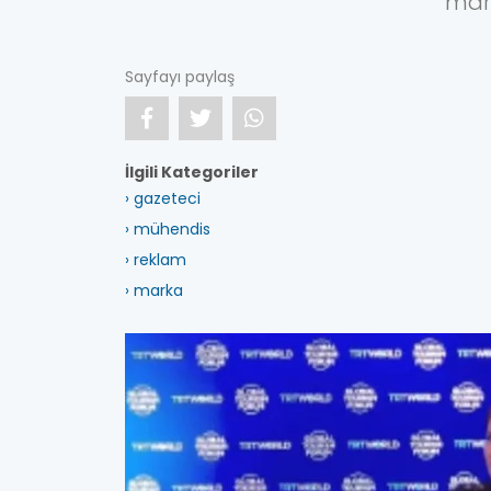
mar
Sayfayı paylaş
İlgili Kategoriler
› gazeteci
› mühendis
› reklam
› marka