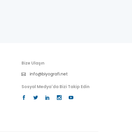
fıkra kahramanı
gazeteci
general
halife
halk bilgesi
Bize Ulaşın
halk kültürü
info@biyografi.net
hat-geleneksel sanatlar
Sosyal Medya'da Bizi Takip Edin
hukukçu
ilkler
ingilizce biyografi