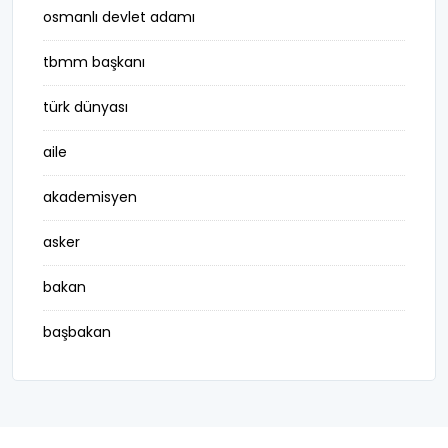
osmanlı devlet adamı
tbmm başkanı
türk dünyası
aile
akademisyen
asker
bakan
başbakan
belediye başkanı
besteci