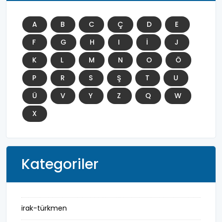
A
B
C
Ç
D
E
F
G
H
I
İ
J
K
L
M
N
O
Ö
P
R
S
Ş
T
U
Ü
V
Y
Z
Q
W
X
Kategoriler
irak-türkmen