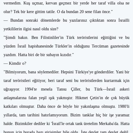
vermedim. Kuş uçmaz, kervan geçmez bir yerde her taraf villa olsa ne
olur? Tek bir kere gittim tatile. O da bundan 20 sene filan önce."
— Bundan sonraki dönemlerde bu yazılarınız çıktıktan sonra İsrailli
yetkililerin ilgisi nasıl oldu size?
"Şimdi bakın. Ben Filistinliler'in Türk teröristlerini eğittiğini ve bu
yüzden İsrail hapishanesinde Türkler'in olduğunu Tercüman gazetesinde
yazdım. Hatta biri de bir subayın kızıdır."
— Kimdir o?
"Bilmiyorum, bana söylemediler. Hepsini Türkiye'ye gönderdiler. Yani bir
taraf teröristleri eğitiyor, beri taraf seni bu teröristlerden kurtarmak için
uğraşıyor. 1994'te mesela Tansu Çiller, bu Türk—İsrail askeri
anlaşmalarına falan yeşil ışık yakmıştır. Hikmet Çetin'in de çok büyük
katkıları olmuştur. Daha önce de böyle bir yakınlaşma olmuştu. 1980'li
yıllarda, tam tarihini hatırlamıyorum. Bizim tanklar hiç bir işe yaramaz
halde. Bizimkiler dediler ki 'İsrail'le ortak tank üretelim Merkaba'da. Hatta
bunun için burada bazı girişimler bile oldu. İşte devlet tam devlet değil.