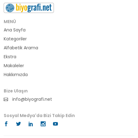
buluş
bürokrat
MENÜ
Ana Sayfa
büyükelçi
Kategoriler
cumhurbaşkanı
Alfabetik Arama
Ekstra
denizci
Makaleler
Hakkımızda
din adamı
doktor
Bize Ulaşın
info@biyografi.net
fotoğrafçı
Sosyal Medya'da Bizi Takip Edin
futbol
fıkra kahramanı