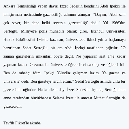
Ankara Temsilciliği yapan dayısı İzzet Sedes'in kendisini Abdi İpekçi ile
tanıştırması neticesinde gazeteciliğe adımını atmıştır: "Dayım, 'Abdi seni
çok sever, bir dene belki seversin gazeteciliği' dedi." Yıl 1966'dır.
Sertoğlu, Milliyet'e polis muhabiri olarak girer. İstanbul Üniversitesi
Hukuk Fakültesi'ni 1965'te kazanan, üniversitede ikinci yılına başlamaya
hazırlanan Sedat Sertoğlu, bir ara Abdi İpekçi tarafından çağrılır: "O
zaman gazetelerin imkanları böyle değil. Ne yaparsan saat 14'e kadar
yapman lazım. O zamanlar üniversite öğrencileri sabahçı ve öğlenci idi.
Ben de sabahçı idim. İpekçi 'Gündüz çalışman lazım. Ya gazete ya
üniversite' dedi. Ben gazeteyi tercih ettim." Sedat Sertoğlu aslında ünlü bir
gazetecinin oğludur. Hatta ailede dayı İzzet Sedes'in dışında, Sertoğlu'nun
anne tarafından büyükbabası Selami İzzet ile amcası Mithat Sertoğlu da
gazetecidir.
Tevfik Fikret'le akraba