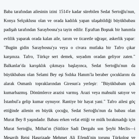
Baba tarafından ailesinin izini 1514'e kadar sürebilen Sedat Sertoğlu'nun,
Konya Selçuklusu olan ve orada kadılık yapan ulaşabildiği büyükbabası
padişah tarafından Saraybosna'ya tayin edilir. Eşraftan Boşnak bir hanımla
evlilik yaparak orada kalan aile, tarım ve ticaretle uğraşır, askerlik yapar:
"Bugün gidin Saraybosna'ya veya o civara mutlaka bir Tafro çıkar
karşınıza. Tafro, Türkçe sert demek, soyadım oradan geliyor zaten."
Balkanlar'da karışıklık çıkmaya başlayınca, Sedat Sertoğlu'nun da
büyükbabası olan Selami Bey eşi Sıdıka Hanım'la beraber çocuklarını da
alarak Osmanlı topraklarından Giresun'a yerleşir: "Büyükbabam çok
kumarbazmış. Dönümlerce arazisi varmış. Arazi veya mahsulü satıyor ve
İstanbul'a gelip kumar oynuyor. Rantiye bir hayat yani." Tafro ailesi göç
ettiğinde ailenin en büyük çocuğu, Sedat Sertoğlu'nun da babası olan
Murat Bey 8 yaşındadır. Babası erken vefat ettiği ve mülk bırakmadığı için
Murat Sertoğlu, Mithat'ın (Sütlüce Sadi Dergahı son Şeyhi Meclis—i
Meşayih Reisi Hasırizade Mehmet Ali Efendi'nin torunu Türkolog ve