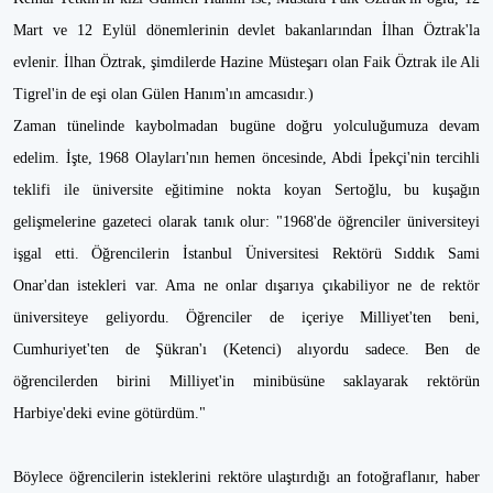
Mart ve 12 Eylül dönemlerinin devlet bakanlarından İlhan Öztrak'la
evlenir. İlhan Öztrak, şimdilerde Hazine Müsteşarı olan Faik Öztrak ile Ali
Tigrel'in de eşi olan Gülen Hanım'ın amcasıdır.)
Zaman tünelinde kaybolmadan bugüne doğru yolculuğumuza devam
edelim. İşte, 1968 Olayları'nın hemen öncesinde, Abdi İpekçi'nin tercihli
teklifi ile üniversite eğitimine nokta koyan Sertoğlu, bu kuşağın
gelişmelerine gazeteci olarak tanık olur: "1968'de öğrenciler üniversiteyi
işgal etti. Öğrencilerin İstanbul Üniversitesi Rektörü Sıddık Sami
Onar'dan istekleri var. Ama ne onlar dışarıya çıkabiliyor ne de rektör
üniversiteye geliyordu. Öğrenciler de içeriye Milliyet'ten beni,
Cumhuriyet'ten de Şükran'ı (Ketenci) alıyordu sadece. Ben de
öğrencilerden birini Milliyet'in minibüsüne saklayarak rektörün
Harbiye'deki evine götürdüm."
Böylece öğrencilerin isteklerini rektöre ulaştırdığı an fotoğraflanır, haber