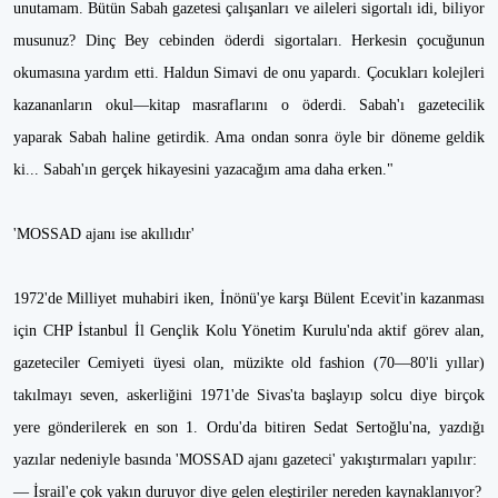
unutamam. Bütün Sabah gazetesi çalışanları ve aileleri sigortalı idi, biliyor
musunuz? Dinç Bey cebinden öderdi sigortaları. Herkesin çocuğunun
okumasına yardım etti. Haldun Simavi de onu yapardı. Çocukları kolejleri
kazananların okul—kitap masraflarını o öderdi. Sabah'ı gazetecilik
yaparak Sabah haline getirdik. Ama ondan sonra öyle bir döneme geldik
ki... Sabah'ın gerçek hikayesini yazacağım ama daha erken."
'MOSSAD ajanı ise akıllıdır'
1972'de Milliyet muhabiri iken, İnönü'ye karşı Bülent Ecevit'in kazanması
için CHP İstanbul İl Gençlik Kolu Yönetim Kurulu'nda aktif görev alan,
gazeteciler Cemiyeti üyesi olan, müzikte old fashion (70—80'li yıllar)
takılmayı seven, askerliğini 1971'de Sivas'ta başlayıp solcu diye birçok
yere gönderilerek en son 1. Ordu'da bitiren Sedat Sertoğlu'na, yazdığı
yazılar nedeniyle basında 'MOSSAD ajanı gazeteci' yakıştırmaları yapılır:
— İsrail'e çok yakın duruyor diye gelen eleştiriler nereden kaynaklanıyor?