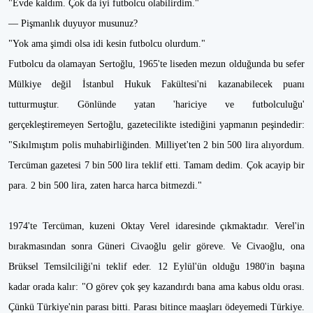
"Evde kaldım. Çok da iyi futbolcu olabilirdim."
— Pişmanlık duyuyor musunuz?
"Yok ama şimdi olsa idi kesin futbolcu olurdum."
Futbolcu da olamayan Sertoğlu, 1965'te liseden mezun olduğunda bu sefer
Mülkiye değil İstanbul Hukuk Fakültesi'ni kazanabilecek puanı
tutturmuştur. Gönlünde yatan 'hariciye ve futbolculuğu'
gerçekleştiremeyen Sertoğlu, gazetecilikte istediğini yapmanın peşindedir:
"Sıkılmıştım polis muhabirliğinden. Milliyet'ten 2 bin 500 lira alıyordum.
Tercüman gazetesi 7 bin 500 lira teklif etti. Tamam dedim. Çok acayip bir
para. 2 bin 500 lira, zaten harca harca bitmezdi."
1974'te Tercüman, kuzeni Oktay Verel idaresinde çıkmaktadır. Verel'in
bırakmasından sonra Güneri Civaoğlu gelir göreve. Ve Civaoğlu, ona
Brüksel Temsilciliği'ni teklif eder. 12 Eylül'ün olduğu 1980'in başına
kadar orada kalır: "O görev çok şey kazandırdı bana ama kabus oldu orası.
Çünkü Türkiye'nin parası bitti. Parası bitince maaşları ödeyemedi Türkiye.