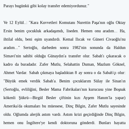
Parayı bugünkü gibi kolay transfer edemiyordunuz."
Ve 12 Eylül..: "Kara Kuvvetleri Komutanı Nurettin Paşa'nın oğlu Oktay
Ersin benim çocukluk arkadaşımdı, liseden. Hemen onu aradım... Ha,
ihtilal oldu, beni eşim uyandırdı. Kemal Ilıcak ve Güneri Civaoğlu'nu
aradım..." Sertoğlu, darbeden sonra 1982'nin sonunda da Haldun
Simavi'nin sahibi olduğu Günaydın'a transfer olur. Sabah'ı çıkaracak o
kadro da buradadır. Zafer Mutlu, Selahattin Duman, Mazlum Göknel,
Ahmet Vardar. Sabah çıkmaya başladıktan 8 ay sonra o da Sabah'çı olur:
"Büyük emek verdik Sabah'a. Benim çocuklarım Sülay ile Sinan'ın
(Sertoğlu, evliliğini, Besler Mama Fabrikaları'nın kurucusu yine Boşnak
kökenli Şükrü—Birgül Besler çiftinin kızı Ayşem Hanım'la yapar)
Amerika'da okumaları bu müessese, Dinç Bilgin, Zafer Mutlu sayesinde
oldu. Oğlumda alerjik astım vardı. Astım krizi geçirdiğinde Dinç Bilgin,
hemen onu İngiltere'ye kendi doktoruna gönderdi. Bunları hayatta