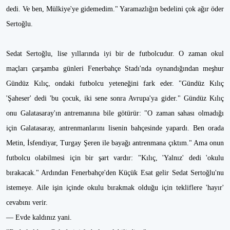
dedi. Ve ben, Mülkiye'ye gidemedim." Yaramazlığın bedelini çok ağır öder
Sertoğlu.
Sedat Sertoğlu, lise yıllarında iyi bir de futbolcudur. O zaman okul
maçları çarşamba günleri Fenerbahçe Stadı'nda oynandığından meşhur
Gündüz Kılıç, ondaki futbolcu yeteneğini fark eder. "Gündüz Kılıç
'Şaheser' dedi 'bu çocuk, iki sene sonra Avrupa'ya gider." Gündüz Kılıç
onu Galatasaray'ın antremanına bile götürür: "O zaman sahası olmadığı
için Galatasaray, antrenmanlarını lisenin bahçesinde yapardı. Ben orada
Metin, İsfendiyar, Turgay Şeren ile bayağı antrenmana çıktım." Ama onun
futbolcu olabilmesi için bir şart vardır: "Kılıç, 'Yalnız' dedi 'okulu
bırakacak." Ardından Fenerbahçe'den Küçük Esat gelir Sedat Sertoğlu'nu
istemeye. Aile işin içinde okulu bırakmak olduğu için tekliflere 'hayır'
cevabını verir.
— Evde kaldınız yani.