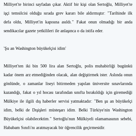
Milliyet'te birinci sayfadan çıkar. Aktif bir kişi olan Sertoğlu, Milliyet'te
işçi temsilcisi olduğu sırada grev kararı bile aldırmıştır: "Tarihinde ilk
defa oldu, Milliyet'in kapısına asıldı." Fakat onun olmadığı bir anda
sendikacılar gazete yetkilileri ile anlaşınca o da istifa eder.
'Şu an Washington büyükelçisi idim'
Milliyet'ten iki bin 500 lira alan Sertoğlu, polis muhabirliği bugünkü
kadar önem arz etmediğinden olacak, alan değiştirmek ister. Aslında onun
gönlünde, o zamanlar liseyi bitirmeden yapılan üniversite sınavlarında
kazandığı, fakat o yıl hocası tarafından sınıfta bırakıldığı için giremediği
Mülkiye ile ilgili dış haberler servisi yatmaktadır: "Ben şu an büyükelçi
idim, belki de Dışişleri müsteşarı idim. Belki Türkiye'nin Washington
Büyükelçisi olabilecektim." Sertoğlu'nun Mülkiyeli olamamasının sebebi,
Hababam Sınıfı'nı aratmayacak bir öğrencilik geçirmesidir.