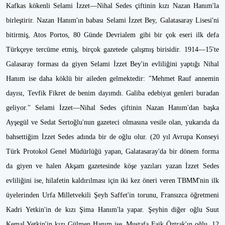
Kafkas kökenli Selami İzzet—Nihal Sedes çiftinin kızı Nazan Hanım'la
birleştirir. Nazan Hanım'ın babası Selami İzzet Bey, Galatasaray Lisesi'ni
bitirmiş, Atos Portos, 80 Günde Devrialem gibi bir çok eseri ilk defa
Türkçeye tercüme etmiş, birçok gazetede çalışmış birisidir. 1914—15'te
Galasaray forması da giyen Selami İzzet Bey'in evliliğini yaptığı Nihal
Hanım ise daha köklü bir aileden gelmektedir: "Mehmet Rauf annemin
dayısı, Tevfik Fikret de benim dayımdı. Galiba edebiyat genleri buradan
geliyor." Selami İzzet—Nihal Sedes çiftinin Nazan Hanım'dan başka
Ayşegül ve Sedat Sertoğlu'nun gazeteci olmasına vesile olan, yukarıda da
bahsettiğim İzzet Sedes adında bir de oğlu olur. (20 yıl Avrupa Konseyi
Türk Protokol Genel Müdürlüğü yapan, Galatasaray'da bir dönem forma
da giyen ve halen Akşam gazetesinde köşe yazıları yazan İzzet Sedes
evliliğini ise, hilafetin kaldırılması için iki kez öneri veren TBMM'nin ilk
üyelerinden Urfa Milletvekili Şeyh Saffet'in torunu, Fransızca öğretmeni
Kadri Yetkin'in de kızı Şima Hanım'la yapar. Şeyhin diğer oğlu Suut
Kemal Yetkin'in kızı Gülmen Hanım ise, Mustafa Faik Öztrak'ın oğlu, 12