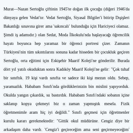
Murat—Nazan Sertoğlu çiftinin 1945'te doğan ilk çocuğu (diğeri 1946'da
dünyaya gelen Vedat'tır. Vedat Sertoğlu, Siyasal Bilgiler'i bitirip Dışişleri
Bakanlığı sınavına girer ama 'sakıncalı' bulunduğu için Hariciyeci olamaz.
Şimdi iş adamıdır.) olan Sedat, Moda İlkokulu'nda başlayacağı öğrencilik
hayatı boyunca hep yaramaz bir öğrenci portresi çizer. Zamanın
Türkiyesi'nin tüm sıkıntılarını sonuna kadar hisseden bir çocukluk geçiren
Sertoğlu, orta eğitimi için Eskişehir Maarif Koleji'ne gönderilir. Burada
dört yıl yatılı okuduktan sonra Kadıköy Maarif Koleji'ne gelir: "Çok tuhaf
bir sınıftık. 19 kişi vardı sınıfta ve sadece iki kişi mezun oldu. Sebep,
yaramazlık. Hababam Sınıfı'nda gördüklerinizin bin mislini yapıyorduk.
Okulda yangın çıkardık, su bastırdık. Hababam Sınıfı'ndaki sobanın içine
saklanıp kopya çekmeyi biz o zaman yapmıştık mesela. Fizik
öğretmenimle aram hiç iyi değildi." Sınıfı geçmesi için öğretmenler
kurulu kararı gerekmektedir: "Gittik okul müdürüne. Cengiz diye bir
arkadaşım daha vardı. 'Cengiz'i geçireceğim ama seni geçirmeyeceğim'