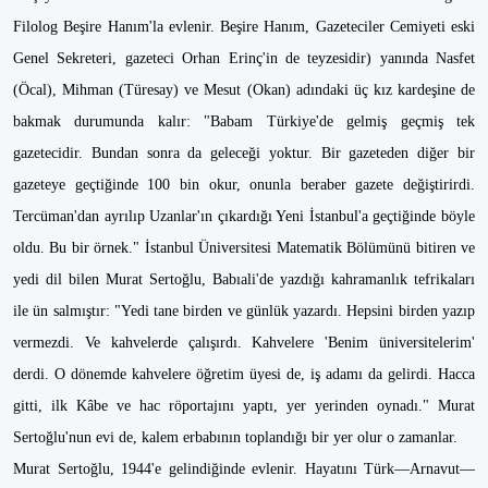
Filolog Beşire Hanım'la evlenir. Beşire Hanım, Gazeteciler Cemiyeti eski
Genel Sekreteri, gazeteci Orhan Erinç'in de teyzesidir) yanında Nasfet
(Öcal), Mihman (Türesay) ve Mesut (Okan) adındaki üç kız kardeşine de
bakmak durumunda kalır: "Babam Türkiye'de gelmiş geçmiş tek
gazetecidir. Bundan sonra da geleceği yoktur. Bir gazeteden diğer bir
gazeteye geçtiğinde 100 bin okur, onunla beraber gazete değiştirirdi.
Tercüman'dan ayrılıp Uzanlar'ın çıkardığı Yeni İstanbul'a geçtiğinde böyle
oldu. Bu bir örnek." İstanbul Üniversitesi Matematik Bölümünü bitiren ve
yedi dil bilen Murat Sertoğlu, Babıali'de yazdığı kahramanlık tefrikaları
ile ün salmıştır: "Yedi tane birden ve günlük yazardı. Hepsini birden yazıp
vermezdi. Ve kahvelerde çalışırdı. Kahvelere 'Benim üniversitelerim'
derdi. O dönemde kahvelere öğretim üyesi de, iş adamı da gelirdi. Hacca
gitti, ilk Kâbe ve hac röportajını yaptı, yer yerinden oynadı." Murat
Sertoğlu'nun evi de, kalem erbabının toplandığı bir yer olur o zamanlar.
Murat Sertoğlu, 1944'e gelindiğinde evlenir. Hayatını Türk—Arnavut—