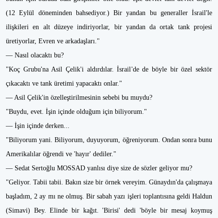
(12 Eylül döneminden bahsediyor.) Bir yandan bu generaller İsrail'le
ilişkileri en alt düzeye indiriyorlar, bir yandan da ortak tank projesi
üretiyorlar, Evren ve arkadaşları."
— Nasıl olacaktı bu?
"Koç Grubu'na Asil Çelik'i aldırdılar. İsrail'de de böyle bir özel sektör
çıkacaktı ve tank üretimi yapacaktı onlar."
— Asil Çelik'in özelleştirilmesinin sebebi bu muydu?
"Buydu, evet. İşin içinde olduğum için biliyorum."
— İşin içinde derken...
"Biliyorum yani. Biliyorum, duyuyorum, öğreniyorum. Ondan sonra bunu
Amerikalılar öğrendi ve 'hayır' dediler."
— Sedat Sertoğlu MOSSAD yanlısı diye size de sözler geliyor mu?
"Geliyor. Tabii tabii. Bakın size bir örnek vereyim. Günaydın'da çalışmaya
başladım, 2 ay mı ne olmuş. Bir sabah yazı işleri toplantısına geldi Haldun
(Simavi) Bey. Elinde bir kağıt. 'Birisi' dedi 'böyle bir mesaj koymuş