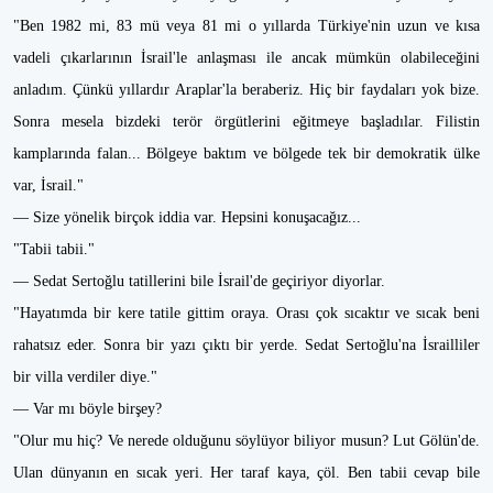
"Ben 1982 mi, 83 mü veya 81 mi o yıllarda Türkiye'nin uzun ve kısa
vadeli çıkarlarının İsrail'le anlaşması ile ancak mümkün olabileceğini
anladım. Çünkü yıllardır Araplar'la beraberiz. Hiç bir faydaları yok bize.
Sonra mesela bizdeki terör örgütlerini eğitmeye başladılar. Filistin
kamplarında falan... Bölgeye baktım ve bölgede tek bir demokratik ülke
var, İsrail."
— Size yönelik birçok iddia var. Hepsini konuşacağız...
"Tabii tabii."
— Sedat Sertoğlu tatillerini bile İsrail'de geçiriyor diyorlar.
"Hayatımda bir kere tatile gittim oraya. Orası çok sıcaktır ve sıcak beni
rahatsız eder. Sonra bir yazı çıktı bir yerde. Sedat Sertoğlu'na İsrailliler
bir villa verdiler diye."
— Var mı böyle birşey?
"Olur mu hiç? Ve nerede olduğunu söylüyor biliyor musun? Lut Gölün'de.
Ulan dünyanın en sıcak yeri. Her taraf kaya, çöl. Ben tabii cevap bile