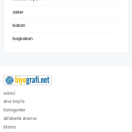
asker
bakan
başbakan
belediye başkanı
besteci
buluş
bürokrat
MENÜ
Ana Sayfa
büyükelçi
Kategoriler
cumhurbaşkanı
Alfabetik Arama
Ekstra
denizci