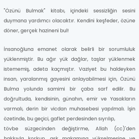
"Özünü Bulmak" kitabı, içindeki sessizliğin sesini
duymana yardımcı olacaktır. Kendini keşfeder, özüne
döner, gerçek hazineni bul!
İnsanoğluna emanet olarak belirli bir sorumluluk
yüklenmiştir. Bu ağır yük dağlar, taşlar yüklenmek
istememiş,
adeta kaçmıştır. Vaziyet bu haldeyken
insan, yaralanmış gayesini
anlayabilmesi için, Özünü
Bulma yolunda samimi bir çaba
sarf edilir. Bu
doğrultuda, kendisinin, günahın, emir ve Yasakların
varmalı, derin bir vicdan muhasebesi yapılmalı. İşin
özetinde, bu geçici, gaflet perdesinden sıyrılıp,
tövbe süzgecinden değiştirme, Allah (cc)'den
hakkıyla korkup,
aşk makamına yükselmesine ve