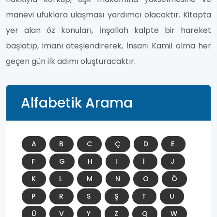
manevi ufuklara ulaşması yardımcı olacaktır. Kitapta
yer alan öz konuları, İnşallah kalpte bir hareket
başlatıp, imanı ateşlendirerek, İnsanı Kamil olma her
geçen gün ilk adımı oluşturacaktır.
Alfabetik Arama
A
B
C
Ç
D
E
F
G
H
I
İ
J
K
L
M
N
O
Ö
P
R
S
Ş
T
U
Ü
V
Y
Z
Q
W