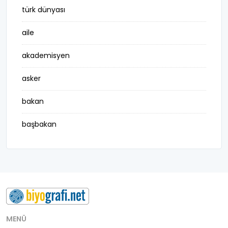
türk dünyası
aile
akademisyen
asker
bakan
başbakan
belediye başkanı
besteci
buluş
bürokrat
MENÜ