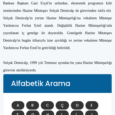
Bankası Başkanı Gazi Erçel'in ardından, ekonomik programın kilit
isimlerinden Hazine Müsteşarı Selçuk Demiralp de görevinden istifa etti.
Selçuk Demiralp'in yerine Hazine Müsteşarlığı'na vekaleten Müsteşar
Yardımcısı Ferhat Emil atandı. Değişiklik Hazine Müsteşarlığı'nda
yayınlanan iç genelge ile duyuruldu. Genelgede Hazine Müsteşarı
Demiralp'in bugün itibarıyla izne ayrıldığı ve yerine vekaleten Müsteşar
Yardımcısı Ferhat Emil'in getirildiği belirtildi.
Selçuk Demiralp, 1999 yılı Temmuz ayından bu yana Hazine Müsteşarlığı
görevini sürdürüyordu.
Alfabetik Arama
A
B
C
Ç
D
E
F
G
H
I
İ
J