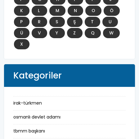
K
L
M
N
O
Ö
P
R
S
Ş
T
U
Ü
V
Y
Z
Q
W
X
Kategoriler
irak-türkmen
osmanlı devlet adamı
tbmm başkanı