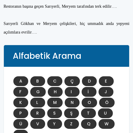
Restoranın başına geçen Sarıyerli, Meryem tarafından terk edilir….
Sarıyerli Gökhan ve Meryem çelişkileri, hiç ummadık anda yepyeni
açılımlara evrilir….
Alfabetik Arama
A
B
C
Ç
D
E
F
G
H
I
İ
J
K
L
M
N
O
Ö
P
R
S
Ş
T
U
Ü
V
Y
Z
Q
W