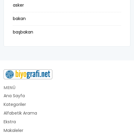
asker
bakan
başbakan
belediye başkanı
besteci
buluş
bürokrat
MENÜ
Ana Sayfa
büyükelçi
Kategoriler
cumhurbaşkanı
Alfabetik Arama
Ekstra
denizci
Makaleler