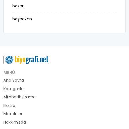
bakan
başbakan
belediye başkanı
besteci
buluş
bürokrat
MENÜ
Ana Sayfa
büyükelçi
Kategoriler
cumhurbaşkanı
Alfabetik Arama
Ekstra
denizci
Makaleler
Hakkımızda
din adamı