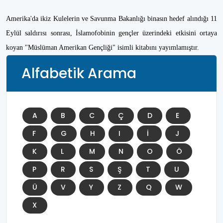
Amerika'da ikiz Kulelerin ve Savunma Bakanlığı binasın hedef alındığı 11
Eylül saldırısı sonrası, İslamofobinin gençler üzerindeki etkisini ortaya
koyan "Müslüman Amerikan Gençliği" isimli kitabını yayımlamıştır.
Alfabetik Arama
A
B
C
Ç
D
E
F
G
H
I
İ
J
K
L
M
N
O
Ö
P
R
S
Ş
T
U
Ü
V
Y
Z
Q
W
X