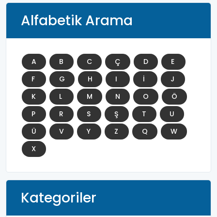
Alfabetik Arama
A
B
C
Ç
D
E
F
G
H
I
İ
J
K
L
M
N
O
Ö
P
R
S
Ş
T
U
Ü
V
Y
Z
Q
W
X
Kategoriler