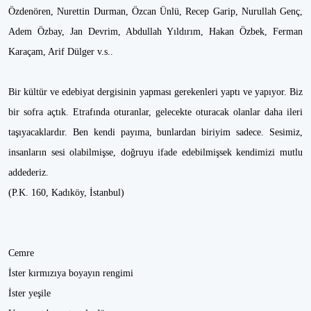
Özdenören, Nurettin Durman, Özcan Ünlü, Recep Garip, Nurullah Genç,
Adem Özbay, Jan Devrim, Abdullah Yıldırım, Hakan Özbek, Ferman
Karaçam, Arif Dülger v.s..
Bir kültür ve edebiyat dergisinin yapması gerekenleri yaptı ve yapıyor. Biz
bir sofra açtık. Etrafında oturanlar, gelecekte oturacak olanlar daha ileri
taşıyacaklardır. Ben kendi payıma, bunlardan biriyim sadece. Sesimiz,
insanların sesi olabilmişse, doğruyu ifade edebilmişsek kendimizi mutlu
addederiz.
(P.K. 160, Kadıköy, İstanbul)
Cemre
İster kırmızıya boyayın rengimi
İster yeşile