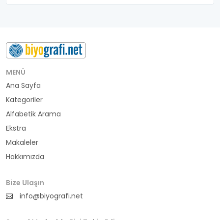
belediye başkanı
besteci
buluş
bürokrat
MENÜ
Ana Sayfa
büyükelçi
Kategoriler
cumhurbaşkanı
Alfabetik Arama
Ekstra
denizci
Makaleler
Hakkımızda
din adamı
doktor
Bize Ulaşın
info@biyografi.net
fotoğrafçı