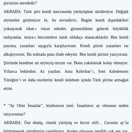
şiirinizin nerededir?
AKBABA: Türk şiiri kendi mecrasında yürüyüşünü sürdürüyor. Değişik
söylemler gözleniyor ki, bu sevindirici. Bugün kendi dışındakileri
yoksayarak isbat-ı vücut edenler, görmezlikten gelerek büyüklük
taslayanlar, mısra-ı bercestelere tanık oldukça utanacaklardır. Ben kendi
payıma, yazanları saygıyla karşılıyorum. Kendi şiirini yazanları ise
alkışlıyorum. Bu noktada şunu ifade edeyim. Ben kendi şiirimi yazıyorum.
Şiirimde kendime ait söyleyiş tarzım var. Bunu yakalamak kolay olmuyor.
Yıllarca bekledim. Az yazdım. Ama Kehribar’ı, Seni Azledemem
Yüreğim’i ve daha nicelerini kendi üslubum içinde Türk şiirine armağan
ettim.
* “Ay Olun İnsanlar”, kitabınızın ismi. İnsanların ay olmasını neden
istiyorsunuz?
AKBABA: Öze dönüş, ritmik yürüyüş ve hicret elifi... Gecenin ay’la
bütünleşerek yüreğimize taşıdığımız, bizden olmasını istediği çok şey var.