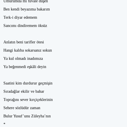
Umurumda mı tuvale düşen
Ben kendi beyazıma bakarım
Terk-i diyar edemem
Sancımı dindiremem öksüz
Anlatın beni tarifler ötesi
Hangi kalıba sokarsanız sokun
Ya kul olmadı inadımıza
Ya beğenmedi eşkâli deyin
Saatini kim durdurur geçmişin
Sıradağlar ekilir ve bahar
Toprağını sever kırçiçeklerinin
Sehere sözlüdür zaman
Bulur Yusuf’unu Züleyha’nın
*