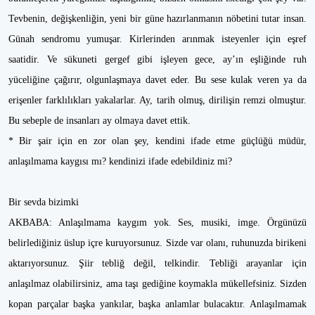
Tevbenin, değişkenliğin, yeni bir güne hazırlanmanın nöbetini tutar insan.
Günah sendromu yumuşar. Kirlerinden arınmak isteyenler için eşref
saatidir. Ve sükuneti gergef gibi işleyen gece, ay’ın eşliğinde ruh
yüceliğine çağırır, olgunlaşmaya davet eder. Bu sese kulak veren ya da
erişenler farklılıkları yakalarlar. Ay, tarih olmuş, dirilişin remzi olmuştur.
Bu sebeple de insanları ay olmaya davet ettik.
* Bir şair için en zor olan şey, kendini ifade etme güçlüğü müdür,
anlaşılmama kaygısı mı? kendinizi ifade edebildiniz mi?
Bir sevda bizimki
AKBABA: Anlaşılmama kaygım yok. Ses, musiki, imge. Örgünüzü
belirlediğiniz üslup içre kuruyorsunuz. Sizde var olanı, ruhunuzda birikeni
aktarıyorsunuz. Şiir tebliğ değil, telkindir. Tebliği arayanlar için
anlaşılmaz olabilirsiniz, ama taşı gediğine koymakla mükellefsiniz. Sizden
kopan parçalar başka yankılar, başka anlamlar bulacaktır. Anlaşılmamak