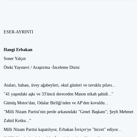
ESER-AYRINTI
Hangi Erbakan
Soner Yalçın
Öteki Yayınevi / Araştırma -İnceleme Dizisi
Ataları, babası, üvey ağabeyleri, okul günleri ve tavuklu pilavı...
''41 yaşındaki aşkı ve 33'üncü dereceden Mason nikah şahidi...''
Gümüş Motor'dan, Odalar Birliği'nden ve AP'den kovuldu...
''Milli Nizam Partisi'nin perde arkasındaki "Genel Başkanı"; Şeyh Mehmet
Zahid Kotku...''
Milli Nizam Partisi kapatılıyor, Erbakan İsviçre'ye "hicret" ediyor...