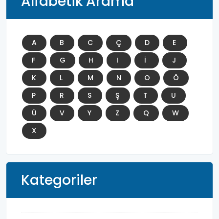
Alfabetik Arama
A
B
C
Ç
D
E
F
G
H
I
İ
J
K
L
M
N
O
Ö
P
R
S
Ş
T
U
Ü
V
Y
Z
Q
W
X
Kategoriler