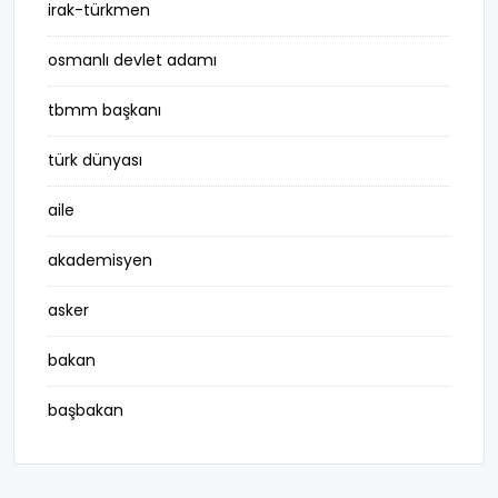
irak-türkmen
osmanlı devlet adamı
tbmm başkanı
türk dünyası
aile
akademisyen
asker
bakan
başbakan
belediye başkanı