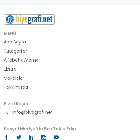
besteci
buluş
bürokrat
MENÜ
Ana Sayfa
büyükelçi
Kategoriler
cumhurbaşkanı
Alfabetik Arama
Ekstra
denizci
Makaleler
Hakkımızda
din adamı
doktor
Bize Ulaşın
info@biyografi.net
fotoğrafçı
Sosyal Medya'da Bizi Takip Edin
futbol