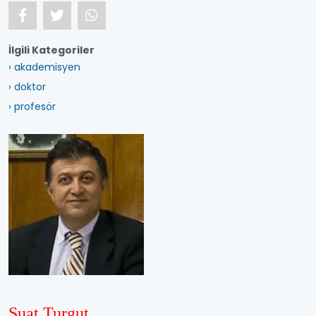
İlgili Kategoriler
› akademisyen
› doktor
› profesör
Suat Turgut