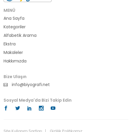
bürokrat
MENÜ
Ana Sayfa
büyükelçi
Kategoriler
cumhurbaşkanı
Alfabetik Arama
Ekstra
denizci
Makaleler
Hakkımızda
din adamı
doktor
Bize Ulaşın
info@biyografi.net
fotoğrafçı
Sosyal Medya'da Bizi Takip Edin
futbol
fıkra kahramanı
gazeteci
Site Kullanım Şartları
Gizlilik Politikamız