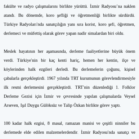
fakülte ve radyo çalışmalarını birlikte yürüttü. İzmir Radyosu’na naklen
atandı. Bu dönemde, koro şefliği ve öğretmenliği birlikte sürdürdü.
Türkiye Radyoları'nda sanatçılığın yanı sıra korist, koro şefi, öğretmen,
derlemeci ve müfettiş olarak görev yapan nadir simalardan biri oldu.
Meslek hayatının her aşamasında, derleme faaliyetlerine büyük önem
verdi. Türkiye'nin bir kaç kenti hariç, hemen her kentin, ilçe ve
köylerinden halk ezgileri derledi. Bu derlemelerin çoğunu, kişisel
çabalarla gerçekleştirdi. 1967 yılında TRT kurumunun görevlendirmesiyle
ilk resmi derlemesini gerçekleştirdi. TRT'nin düzenlediği 1. Folklor
Derleme Gezisi için İzmir ve çevresinde yapılan çalışmalarda Veysel
Arseven, Işıl Duygu Gülöksüz ve Talip Özkan birlikte görev yaptı.
100 kadar halk ezgisi, 8 masal, ramazan manisi ve çeşitli ninniler bu
derlemede elde edilen malzemelerdendir. İzmir Radyosu'nda sanatçı ve