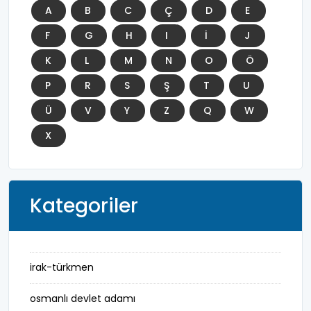
A
B
C
Ç
D
E
F
G
H
I
İ
J
K
L
M
N
O
Ö
P
R
S
Ş
T
U
Ü
V
Y
Z
Q
W
X
Kategoriler
irak-türkmen
osmanlı devlet adamı