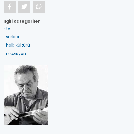
İlgili Kategoriler
› tv
› şarkıcı
› halk kültürü
› müzisyen