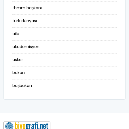
tbmm başkanı
türk dünyası
aile
akademisyen
asker
bakan
başbakan
belediye başkanı
besteci
buluş