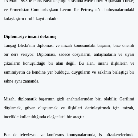
13 Mart 1993’te Paris Büyükelçiliği sırasında MHP lideri Alparslan Türkeş
ve Ermenistan Cumhurbaşkanı Levon Ter Petrosyan’ın buluşmalarındaki
kolaylaştırıcı rolü kayıtlardadır.
Diplomasiye insani dokunuş
Tanşuğ Bleda’nın diplomasi ve mizah konusundaki başarısı, bize önemli
bir ders veriyor: Diplomasi, sadece dosyaların, anlaşmaların ve siyasi
çıkarların konuşulduğu bir alan değil. Bu alan, insani ilişkilerin ve
samimiyetin de kendine yer bulduğu, duyguların ve zekânın birleştiği bir
sahne aynı zamanda.
Mizah, diplomatik başarının gizli anahtarlarından biri olabilir. Gerilimi
düşürmek, güven oluşturmak ve ilişkileri derinleştirmek için mizah,
incelikle kullanıldığında olağanüstü bir araçtır.
Ben de televizyon ve konferans konuşmalarımda, iş müzakerelerimde