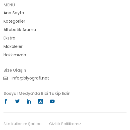
bürokrat
MENÜ
Ana Sayfa
büyükelçi
Kategoriler
cumhurbaşkanı
Alfabetik Arama
Ekstra
denizci
Makaleler
Hakkımızda
din adamı
doktor
Bize Ulaşın
info@biyografi.net
fotoğrafçı
Sosyal Medya'da Bizi Takip Edin
futbol
fıkra kahramanı
gazeteci
Site Kullanım Şartları
Gizlilik Politikamız