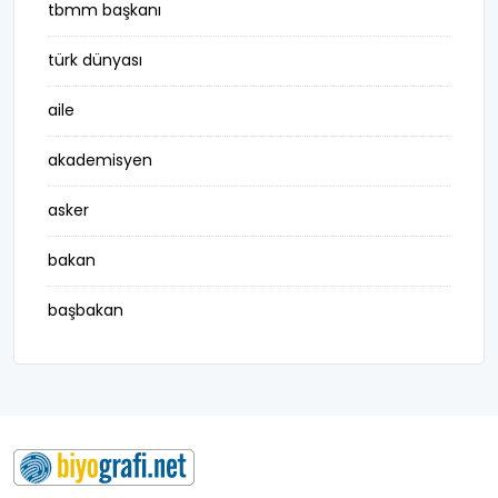
tbmm başkanı
türk dünyası
aile
akademisyen
asker
bakan
başbakan
belediye başkanı
besteci
buluş