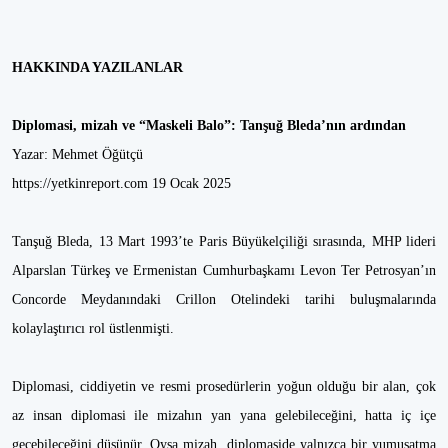
HAKKINDA YAZILANLAR
Diplomasi, mizah ve “Maskeli Balo”: Tanşuğ Bleda’nın ardından
Yazar: Mehmet Öğütçü
https://yetkinreport.com 19 Ocak 2025
Tanşuğ Bleda, 13 Mart 1993’te Paris Büyükelçiliği sırasında, MHP lideri
Alparslan Türkeş ve Ermenistan Cumhurbaşkamı Levon Ter Petrosyan’ın
Concorde Meydanındaki Crillon Otelindeki tarihi buluşmalarında
kolaylaştırıcı rol üstlenmişti.
Diplomasi, ciddiyetin ve resmi prosedürlerin yoğun olduğu bir alan, çok
az insan diplomasi ile mizahın yan yana gelebileceğini, hatta iç içe
geçebileceğini düşünür. Oysa mizah, diplomaside yalnızca bir yumuşatma