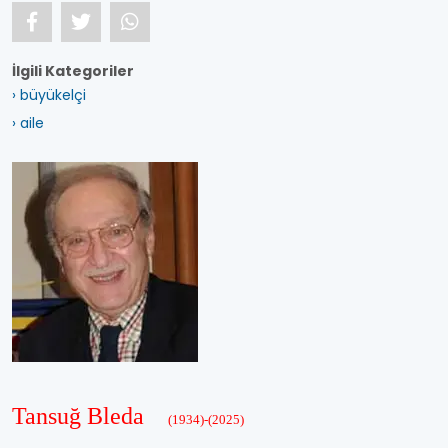
İlgili Kategoriler
› büyükelçi
› aile
Tansuğ Bleda
(1934)-(2025)