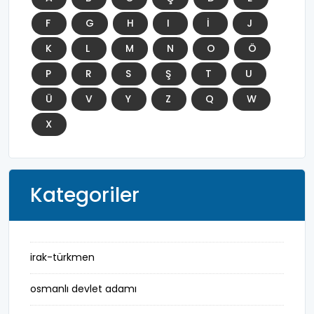
F
G
H
I
İ
J
K
L
M
N
O
Ö
P
R
S
Ş
T
U
Ü
V
Y
Z
Q
W
X
Kategoriler
irak-türkmen
osmanlı devlet adamı