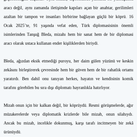
aracı değil, aynı zamanda iletişimde kapıları açan bir anahtar, gerilimleri
azaltan bir tampon ve insanları birbirine bağlayan güçlü bir köprü. 16
Ocak 2025’te, 91 yaşında vefat eden, Türk diplomasisinin önemli
isimlerinden Tanşuğ Bleda, mizahı hem bir sanat hem de bir diplomasi
aracı olarak ustaca kullanan ender kişiliklerden biriydi.
Bleda, ağızdan eksik etmediği puroyu, her daim gülen yüzünü ve keskin
zekâsını birleştirerek çevresinde hem bir güven hem de bir rahatlık ortamı
yaratırdı. Ben dahil onu tanıyan herkes, hayatın ve kendisinin komik
tarafını görebilen bu sıra dışı diplomatı hayranlıkla hatırlıyor.
Mizah onun için bir kalkan değil, bir köprüydü. Resmi görüşmelerde, ağır
müzakerelerde veya diplomatik krizlerde bile mizah, onun silahıydı.
Ancak bu mizah, incelikle dokunmuş, karşı tarafı incitmeyen bir zekâ
ürünüydü.